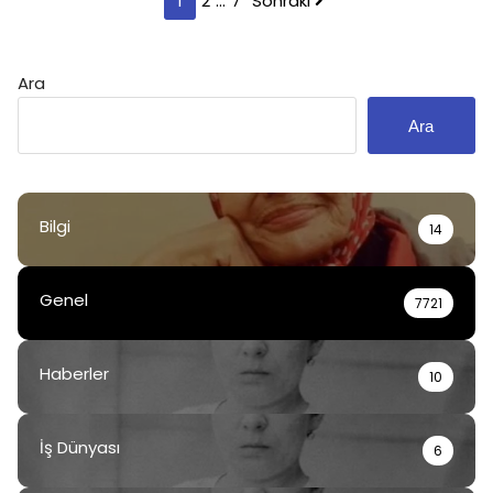
1
2
…
7
Sonraki
sayfalaması
Ara
Ara
Bilgi
14
Genel
7721
Haberler
10
İş Dünyası
6