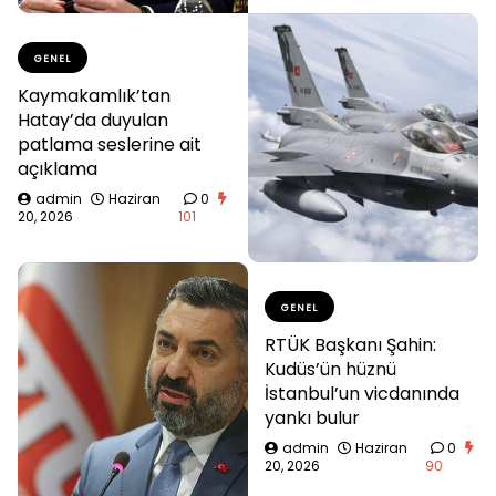
GENEL
Kaymakamlık’tan
Hatay’da duyulan
patlama seslerine ait
açıklama
admin
Haziran
0
20, 2026
101
GENEL
RTÜK Başkanı Şahin:
Kudüs’ün hüznü
İstanbul’un vicdanında
yankı bulur
admin
Haziran
0
20, 2026
90