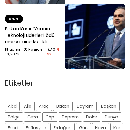
GENEL
Bakan Kacır ‘Yarının
Teknoloji Liderleri’ ödül
merasimine katıldı
admin
Haziran
0
20, 2026
93
Etiketler
Abd
Aile
Araç
Bakan
Bayram
Başkan
Bölge
Ceza
Chp
Deprem
Dolar
Dünya
Enerji
Enflasyon
Erdoğan
Gün
Hava
Kar