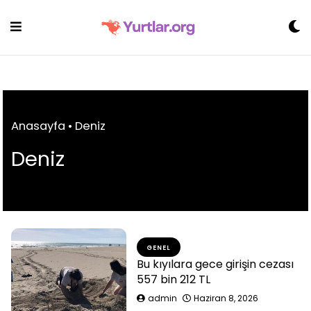
Skip
to
content
Anasayfa
•
Deniz
Deniz
GENEL
Bu kıyılara gece girişin cezası
557 bin 212 TL
admin
Haziran 8, 2026