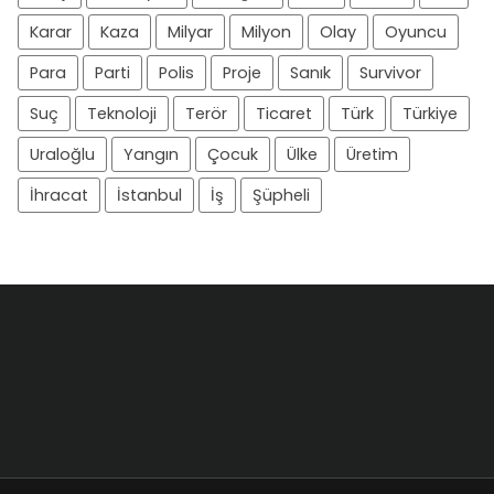
Karar
Kaza
Milyar
Milyon
Olay
Oyuncu
Para
Parti
Polis
Proje
Sanık
Survivor
Suç
Teknoloji
Terör
Ticaret
Türk
Türkiye
Uraloğlu
Yangın
Çocuk
Ülke
Üretim
İhracat
İstanbul
İş
Şüpheli