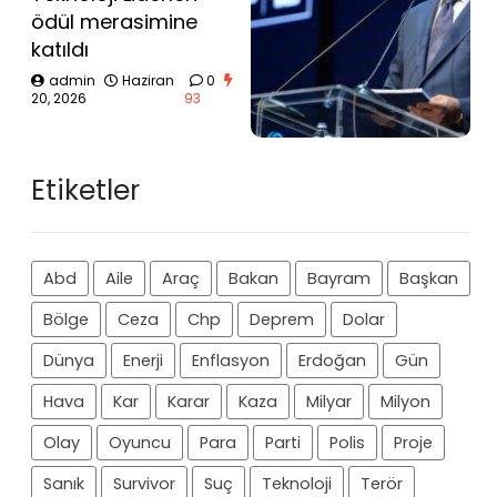
ödül merasimine
katıldı
admin
Haziran
0
20, 2026
93
Etiketler
Abd
Aile
Araç
Bakan
Bayram
Başkan
Bölge
Ceza
Chp
Deprem
Dolar
Dünya
Enerji
Enflasyon
Erdoğan
Gün
Hava
Kar
Karar
Kaza
Milyar
Milyon
Olay
Oyuncu
Para
Parti
Polis
Proje
Sanık
Survivor
Suç
Teknoloji
Terör