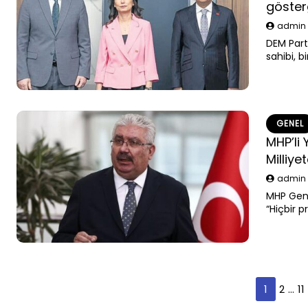
göster
admi
DEM Parti
sahibi, 
sonra ar
GENEL
MHP’li 
Milliy
admi
MHP Genel
“Hiçbir p
Liderimi
baltalay
partimizi
zedeleye
Yazı
1
2
…
11