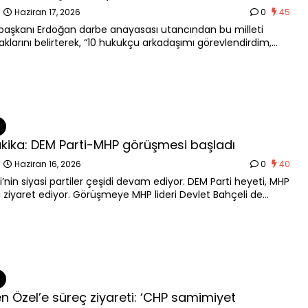
n
Haziran 17, 2026
0
45
şkanı Erdoğan darbe anayasası utancından bu milleti
aklarını belirterek, “10 hukukçu arkadaşımı görevlendirdim,
 başlayacaklar. Cumhur İttifakı olarak öteki siyasi partilerin
arıyla ortak bir yerde buluşabilmeyi ümit ediyoruz” dedi.
kika: DEM Parti-MHP görüşmesi başladı
n
Haziran 16, 2026
0
40
’nin siyasi partiler çeşidi devam ediyor. DEM Parti heyeti, MHP
 ziyaret ediyor. Görüşmeye MHP lideri Devlet Bahçeli de
n Özel’e süreç ziyareti: ‘CHP samimiyet