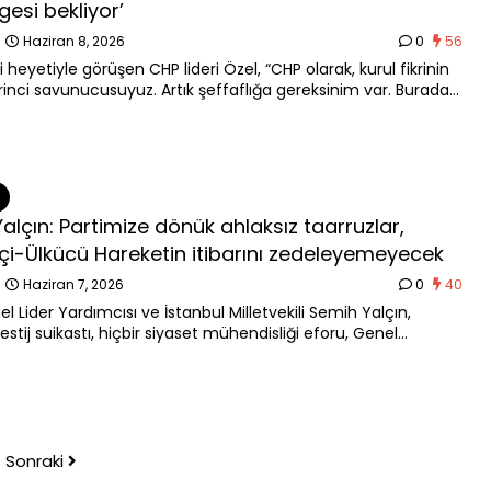
gesi bekliyor’
n
Haziran 8, 2026
0
56
 heyetiyle görüşen CHP lideri Özel, “CHP olarak, kurul fikrinin
birinci savunucusuyuz. Artık şeffaflığa gereksinim var. Buradan
tık biraz samimiyet. O denli kimse kimseyi kandırmasın” dedi.
Yalçın: Partimize dönük ahlaksız taarruzlar,
etçi-Ülkücü Hareketin itibarını zedeleyemeyecek
n
Haziran 7, 2026
0
40
 Lider Yardımcısı ve İstanbul Milletvekili Semih Yalçın,
restij suikastı, hiçbir siyaset mühendisliği eforu, Genel
z Sayın Devlet Bahçeli’nin oynadığı üstün ve yapan rolü
amayacaktır. MHP’ye dönük ahlaksız ve düzeysiz hücumlar,
n ve Milliyetçi-Ülkücü Hareketin millet nezdindeki itibarını
meyecektir” dedi.
Sonraki