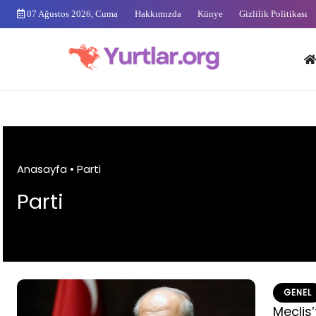
Skip
07 Ağustos 2026, Cuma
Hakkımızda
Künye
Gizlilik Politikası
to
content
Anas
Anasayfa
•
Parti
Parti
GENEL
Meclis’