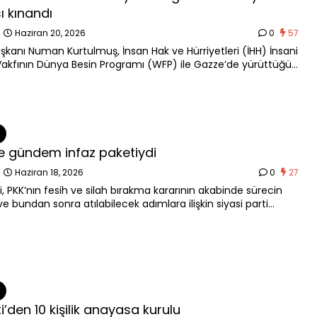
sı kınandı
n
Haziran 20, 2026
0
57
kanı Numan Kurtulmuş, İnsan Hak ve Hürriyetleri (İHH) İnsani
akfının Dünya Besin Programı (WFP) ile Gazze’de yürüttüğü
alışan 5 kişinin İsrail’in akınları sonucu hayatını
ine ait, “Artık açlığın bile bir silah olarak kullanıldığı,
n canlı diri molozların altında kaldığı ve daima birlikte bütün
n seyrettiği bir soykırımla karşı karşıyayız.”
dirmesinde bulundu.
 gündem infaz paketiydi
n
Haziran 18, 2026
0
27
i, PKK’nın fesih ve silah bırakma kararının akabinde sürecin
i ve bundan sonra atılabilecek adımlara ilişkin siyasi parti
ri turuna dün AK Parti ile nokta koydu.
i’den 10 kişilik anayasa kurulu