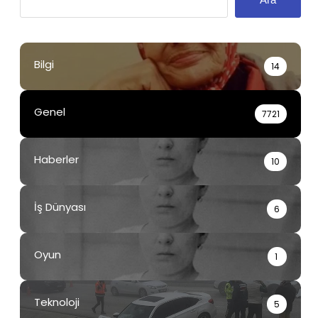
Bilgi
14
Genel
7721
Haberler
10
İş Dünyası
6
Oyun
1
Teknoloji
5