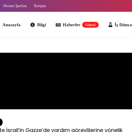
Hizmet Şartları
İletişim
ayfa
Bilgi
Haberler
İş Dünyası
O
Güncel
te İsrail’in Gazze’de yardım görevlilerine yönelik