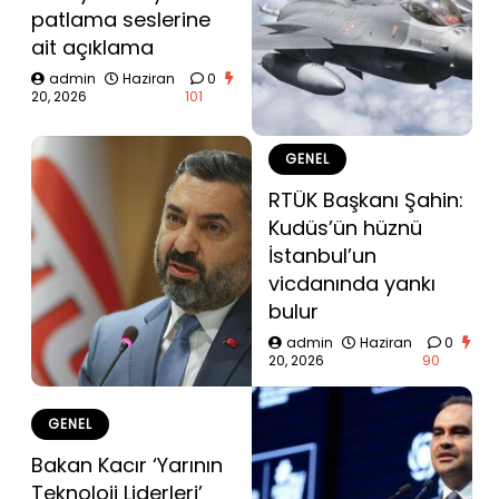
patlama seslerine
ait açıklama
admin
Haziran
0
20, 2026
101
GENEL
RTÜK Başkanı Şahin:
Kudüs’ün hüznü
İstanbul’un
vicdanında yankı
bulur
admin
Haziran
0
20, 2026
90
GENEL
Bakan Kacır ‘Yarının
Teknoloji Liderleri’