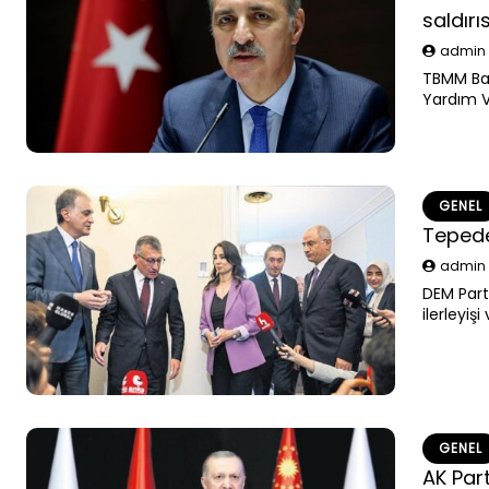
saldırı
admi
TBMM Baş
Yardım V
projede ç
kaybetmes
insanları
insanlığı
değerlen
GENEL
Tepede
admi
DEM Part
ilerleyiş
ziyaretle
GENEL
AK Part