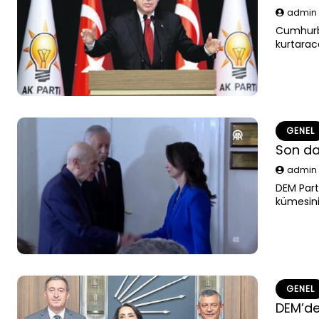
admi
Cumhurba
kurtarac
çalışmaya
de katkıl
GENEL
Son da
admi
DEM Parti
kümesini
katılıyor.
GENEL
DEM’de