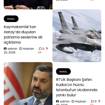
GENEL
Kaymakamlık’tan
Hatay’da duyulan
patlama seslerine ait
açıklama
admin
Haziran
0
20, 2026
98
GENEL
RTÜK Başkanı Şahin:
Kudüs’ün hüznü
İstanbul’un vicdanında
yankı bulur
admin
Haziran
0