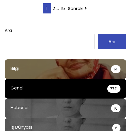
Yazı
1
2
…
15
Sonraki
sayfalaması
Ara
Ara
Bilgi
14
Genel
7721
Haberler
10
İş Dünyası
6