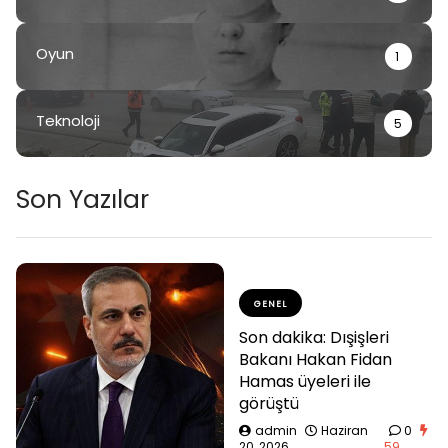
Oyun
1
Teknoloji
5
Son Yazılar
GENEL
Son dakika: Dışişleri
Bakanı Hakan Fidan
Hamas üyeleri ile
görüştü
admin
Haziran
0
20, 2026
59