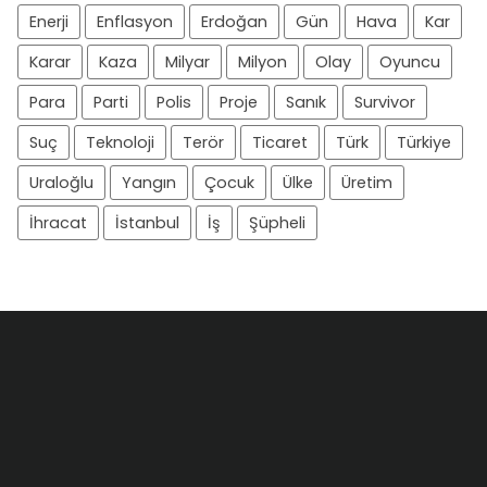
Enerji
Enflasyon
Erdoğan
Gün
Hava
Kar
Karar
Kaza
Milyar
Milyon
Olay
Oyuncu
Para
Parti
Polis
Proje
Sanık
Survivor
Suç
Teknoloji
Terör
Ticaret
Türk
Türkiye
Uraloğlu
Yangın
Çocuk
Ülke
Üretim
İhracat
İstanbul
İş
Şüpheli