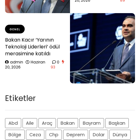
20, 2026
89
GENEL
Bakan Kacır ‘Yarının
Teknoloji Liderleri’ ödül
merasimine katıldı
admin
Haziran
0
20, 2026
93
Etiketler
Abd
Aile
Araç
Bakan
Bayram
Başkan
Bölge
Ceza
Chp
Deprem
Dolar
Dünya