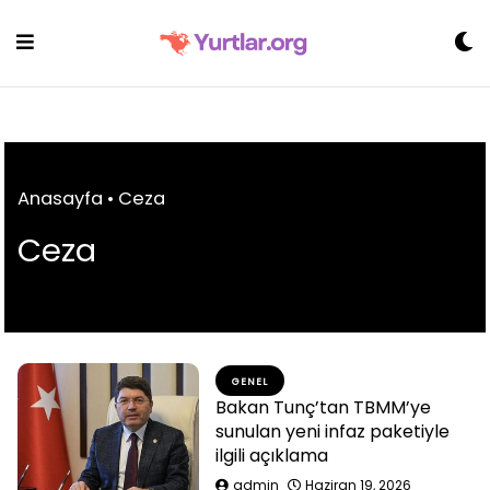
Skip
to
content
Anasayfa
•
Ceza
Ceza
GENEL
Bakan Tunç’tan TBMM’ye
sunulan yeni infaz paketiyle
ilgili açıklama
admin
Haziran 19, 2026