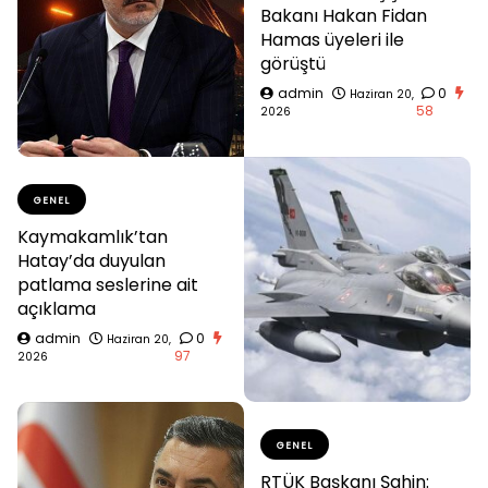
Bakanı Hakan Fidan
Hamas üyeleri ile
görüştü
admin
0
Haziran 20,
58
2026
GENEL
Kaymakamlık’tan
Hatay’da duyulan
patlama seslerine ait
açıklama
admin
0
Haziran 20,
97
2026
GENEL
RTÜK Başkanı Şahin: