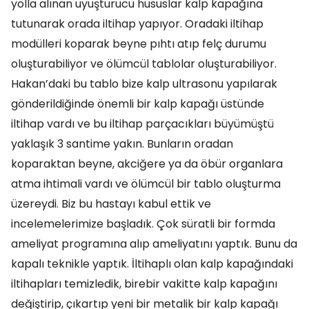
yolla alınan uyuşturucu hususlar kalp kapağına
tutunarak orada iltihap yapıyor. Oradaki iltihap
modülleri koparak beyne pıhtı atıp felç durumu
oluşturabiliyor ve ölümcül tablolar oluşturabiliyor.
Hakan’daki bu tablo bize kalp ultrasonu yapılarak
gönderildiğinde önemli bir kalp kapağı üstünde
iltihap vardı ve bu iltihap parçacıkları büyümüştü
yaklaşık 3 santime yakın. Bunların oradan
koparaktan beyne, akciğere ya da öbür organlara
atma ihtimali vardı ve ölümcül bir tablo oluşturma
üzereydi. Biz bu hastayı kabul ettik ve
incelemelerimize başladık. Çok süratli bir formda
ameliyat programına alıp ameliyatını yaptık. Bunu da
kapalı teknikle yaptık. İltihaplı olan kalp kapağındaki
iltihapları temizledik, birebir vakitte kalp kapağını
değiştirip, çıkartıp yeni bir metalik bir kalp kapağı