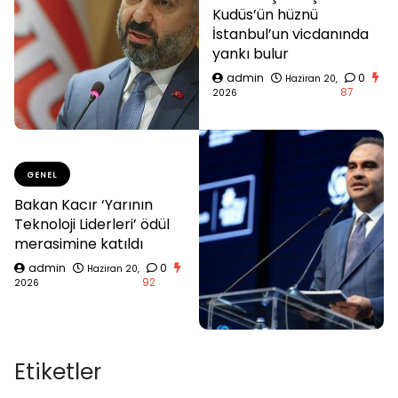
Kudüs’ün hüznü
İstanbul’un vicdanında
yankı bulur
admin
0
Haziran 20,
87
2026
GENEL
Bakan Kacır ‘Yarının
Teknoloji Liderleri’ ödül
merasimine katıldı
admin
0
Haziran 20,
92
2026
Etiketler