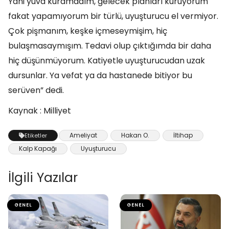
Yani yuva kuramadım, gelecek planları kuruyorum
fakat yapamıyorum bir türlü, uyuşturucu el vermiyor.
Çok pişmanım, keşke içmeseymişim, hiç
bulaşmasaymışım. Tedavi olup çıktığımda bir daha
hiç düşünmüyorum. Katiyetle uyuşturucudan uzak
dursunlar. Ya vefat ya da hastanede bitiyor bu
serüven” dedi.
Kaynak : Milliyet
Ameliyat
Hakan O.
İltihap
Etiketler
Kalp Kapağı
Uyuşturucu
İlgili Yazılar
GENEL
GENEL