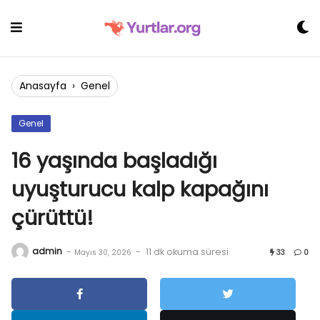
Skip
to
content
Anasayfa
›
Genel
Genel
16 yaşında başladığı
uyuşturucu kalp kapağını
çürüttü!
admin
-
-
11 dk okuma süresi
Mayıs 30, 2026
33
0