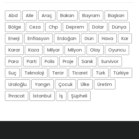
Abd
Aile
Araç
Bakan
Bayram
Başkan
Bölge
Ceza
Chp
Deprem
Dolar
Dünya
Enerji
Enflasyon
Erdoğan
Gün
Hava
Kar
Karar
Kaza
Milyar
Milyon
Olay
Oyuncu
Para
Parti
Polis
Proje
Sanık
Survivor
Suç
Teknoloji
Terör
Ticaret
Türk
Türkiye
Uraloğlu
Yangın
Çocuk
Ülke
Üretim
İhracat
İstanbul
İş
Şüpheli