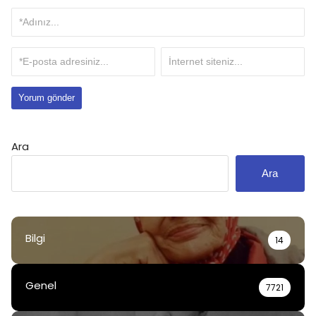
Ara
Ara
Bilgi
14
Genel
7721