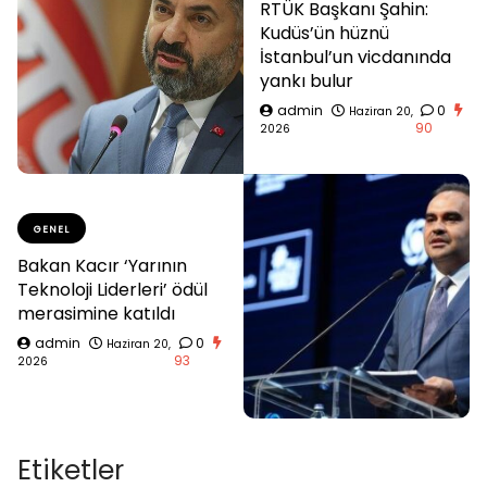
RTÜK Başkanı Şahin:
Kudüs’ün hüznü
İstanbul’un vicdanında
yankı bulur
admin
0
Haziran 20,
90
2026
GENEL
Bakan Kacır ‘Yarının
Teknoloji Liderleri’ ödül
merasimine katıldı
admin
0
Haziran 20,
93
2026
Etiketler