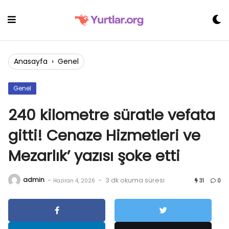
Skip
to
content
Anasayfa
›
Genel
Genel
240 kilometre süratle vefata
gitti! Cenaze Hizmetleri ve
Mezarlık’ yazısı şoke etti
admin
-
-
3 dk okuma süresi
Haziran 4, 2026
31
0