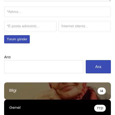
Ara
Ara
Bilgi
14
Genel
7721