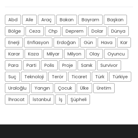
Abd
Aile
Araç
Bakan
Bayram
Başkan
Bölge
Ceza
Chp
Deprem
Dolar
Dünya
Enerji
Enflasyon
Erdoğan
Gün
Hava
Kar
Karar
Kaza
Milyar
Milyon
Olay
Oyuncu
Para
Parti
Polis
Proje
Sanık
Survivor
Suç
Teknoloji
Terör
Ticaret
Türk
Türkiye
Uraloğlu
Yangın
Çocuk
Ülke
Üretim
İhracat
İstanbul
İş
Şüpheli