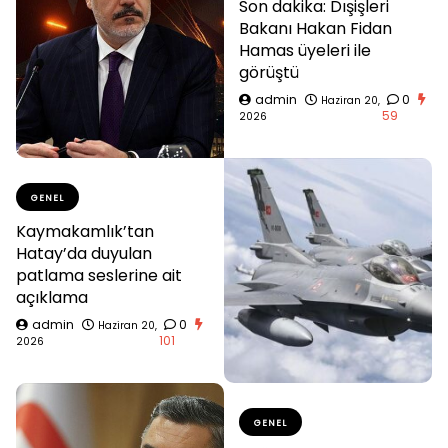
Son dakika: Dışişleri
Bakanı Hakan Fidan
Hamas üyeleri ile
görüştü
admin
0
Haziran 20,
59
2026
GENEL
Kaymakamlık’tan
Hatay’da duyulan
patlama seslerine ait
açıklama
admin
0
Haziran 20,
101
2026
GENEL