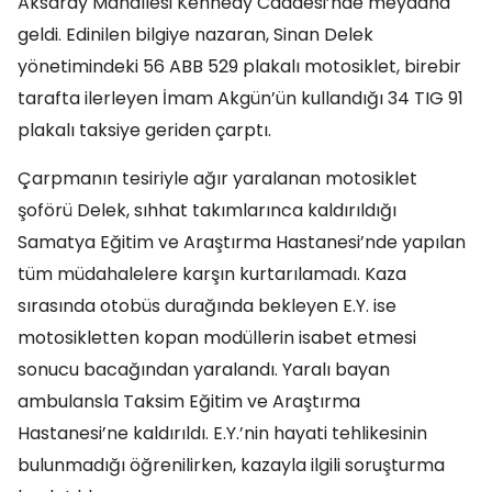
Aksaray Mahallesi Kennedy Caddesi’nde meydana
geldi. Edinilen bilgiye nazaran, Sinan Delek
yönetimindeki 56 ABB 529 plakalı motosiklet, birebir
tarafta ilerleyen İmam Akgün’ün kullandığı 34 TIG 91
plakalı taksiye geriden çarptı.
Çarpmanın tesiriyle ağır yaralanan motosiklet
şoförü Delek, sıhhat takımlarınca kaldırıldığı
Samatya Eğitim ve Araştırma Hastanesi’nde yapılan
tüm müdahalelere karşın kurtarılamadı. Kaza
sırasında otobüs durağında bekleyen E.Y. ise
motosikletten kopan modüllerin isabet etmesi
sonucu bacağından yaralandı. Yaralı bayan
ambulansla Taksim Eğitim ve Araştırma
Hastanesi’ne kaldırıldı. E.Y.’nin hayati tehlikesinin
bulunmadığı öğrenilirken, kazayla ilgili soruşturma