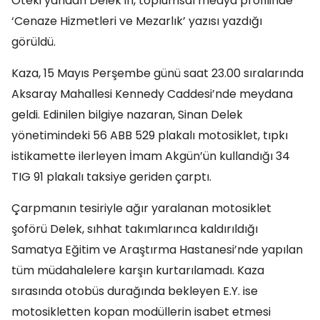
Öteki yandan Delek’in, toplumsal medya profilinde
‘Cenaze Hizmetleri ve Mezarlık’ yazısı yazdığı
görüldü.
Kaza, 15 Mayıs Perşembe günü saat 23.00 sıralarında
Aksaray Mahallesi Kennedy Caddesi’nde meydana
geldi. Edinilen bilgiye nazaran, Sinan Delek
yönetimindeki 56 ABB 529 plakalı motosiklet, tıpkı
istikamette ilerleyen İmam Akgün’ün kullandığı 34
TIG 91 plakalı taksiye geriden çarptı.
Çarpmanın tesiriyle ağır yaralanan motosiklet
şoförü Delek, sıhhat takımlarınca kaldırıldığı
Samatya Eğitim ve Araştırma Hastanesi’nde yapılan
tüm müdahalelere karşın kurtarılamadı. Kaza
sırasında otobüs durağında bekleyen E.Y. ise
motosikletten kopan modüllerin isabet etmesi