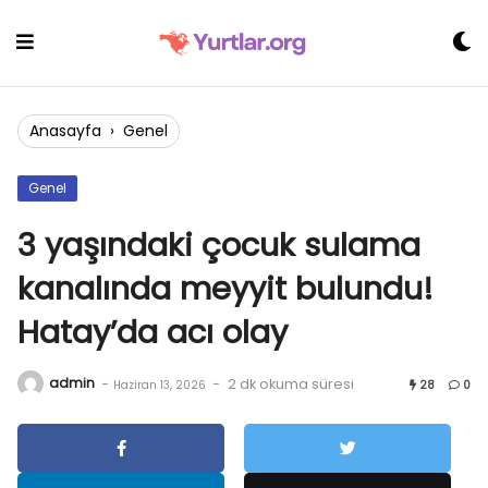
Skip
to
content
Anasayfa
›
Genel
Genel
3 yaşındaki çocuk sulama
kanalında meyyit bulundu!
Hatay’da acı olay
admin
-
-
2 dk okuma süresi
Haziran 13, 2026
28
0