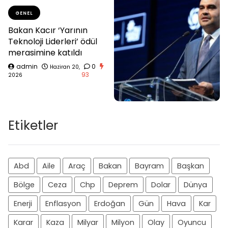
GENEL
Bakan Kacır ‘Yarının
Teknoloji Liderleri’ ödül
merasimine katıldı
admin
0
Haziran 20,
93
2026
Etiketler
Abd
Aile
Araç
Bakan
Bayram
Başkan
Bölge
Ceza
Chp
Deprem
Dolar
Dünya
Enerji
Enflasyon
Erdoğan
Gün
Hava
Kar
Karar
Kaza
Milyar
Milyon
Olay
Oyuncu