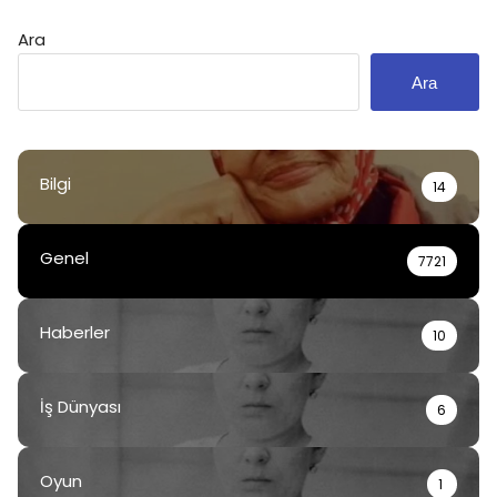
Ara
Ara
Bilgi
14
Genel
7721
Haberler
10
İş Dünyası
6
Oyun
1