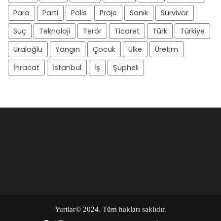
Para
Parti
Polis
Proje
Sanık
Survivor
Suç
Teknoloji
Terör
Ticaret
Türk
Türkiye
Uraloğlu
Yangın
Çocuk
Ülke
Üretim
İhracat
İstanbul
İş
Şüpheli
Yurtlar
© 2024. Tüm hakları saklıdır.