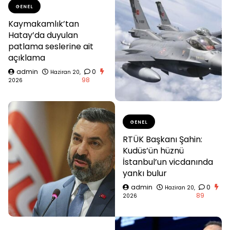
GENEL
Kaymakamlık’tan
Hatay’da duyulan
patlama seslerine ait
açıklama
admin
0
Haziran 20,
98
2026
GENEL
RTÜK Başkanı Şahin:
Kudüs’ün hüznü
İstanbul’un vicdanında
yankı bulur
admin
0
Haziran 20,
89
2026