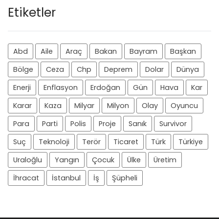
Etiketler
Abd
Aile
Araç
Bakan
Bayram
Başkan
Bölge
Ceza
Chp
Deprem
Dolar
Dünya
Enerji
Enflasyon
Erdoğan
Gün
Hava
Kar
Karar
Kaza
Milyar
Milyon
Olay
Oyuncu
Para
Parti
Polis
Proje
Sanık
Survivor
Suç
Teknoloji
Terör
Ticaret
Türk
Türkiye
Uraloğlu
Yangın
Çocuk
Ülke
Üretim
İhracat
İstanbul
İş
Şüpheli