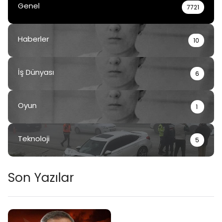
Genel
7721
Haberler
10
İş Dünyası
6
Oyun
1
Teknoloji
5
Son Yazılar