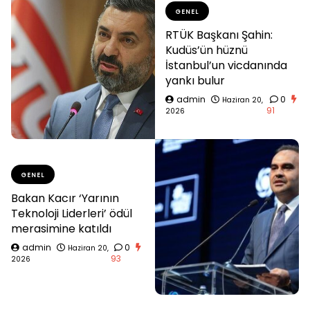
GENEL
RTÜK Başkanı Şahin:
Kudüs’ün hüznü
İstanbul’un vicdanında
yankı bulur
admin
0
Haziran 20,
91
2026
GENEL
Bakan Kacır ‘Yarının
Teknoloji Liderleri’ ödül
merasimine katıldı
admin
0
Haziran 20,
93
2026