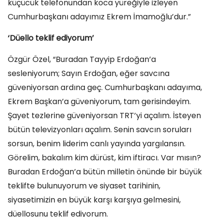
küçücük telefonundan koca yüreğiyle izleyen
Cumhurbaşkanı adayımız Ekrem İmamoğlu’dur.”
‘Düello teklif ediyorum’
Özgür Özel, “Buradan Tayyip Erdoğan’a
sesleniyorum; Sayın Erdoğan, eğer savcına
güveniyorsan ardına geç. Cumhurbaşkanı adayıma,
Ekrem Başkan’a güveniyorum, tam gerisindeyim.
Şayet tezlerine güveniyorsan TRT’yi açalım. İsteyen
bütün televizyonları açalım. Senin savcın soruları
sorsun, benim liderim canlı yayında yargılansın.
Görelim, bakalım kim dürüst, kim iftiracı. Var mısın?
Buradan Erdoğan’a bütün milletin önünde bir büyük
teklifte bulunuyorum ve siyaset tarihinin,
siyasetimizin en büyük karşı karşıya gelmesini,
düellosunu teklif ediyorum.