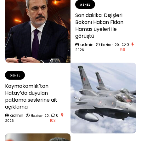
GENEL
Son dakika: Dışişleri
Bakanı Hakan Fidan
Hamas üyeleri ile
görüştü
admin
0
Haziran 20,
59
2026
GENEL
Kaymakamlık’tan
Hatay’da duyulan
patlama seslerine ait
açıklama
admin
0
Haziran 20,
103
2026