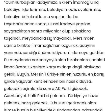
“Cumhurbaşkanı adayımıza, Ekrem İmamoğlu’na,
belediye liderlerimize, belediye meclis üyelerimize,
belediye bürokratlarına yapılan darbe
teşebbüsünden sonra, ulusal iradeye yapılan
saygısızlıktan sonra milyonlar olup sokaklara
taşanlar, meydanlara sığmayanlar, Mersin’den
daima birlikte ‘İmamoğlu’nun özgürlük, adayımı
yanımda, sandığı önüme istiyorum’ demeye geldiler.
Bu meydanda narenciyeyi kolda bırakanlara, adaleti
limon üzere sıkanlara karşı mitinge değil, aksiyona
geldik. Bugün, Mersin Türkiye’nin en huzurlu, en barış
içinde yaşayan kentlerinden biri nasıl olduysa,
gelecek seçimlerde sonra AK Parti gidecek,
Cumhuriyet Halk Partisi gelecek. Türkiye’ye huzur
gelecek, barış gelecek. O huzuru getirecek olan
isimse bugün bizi Silivri’deki zindanından, odasındaki