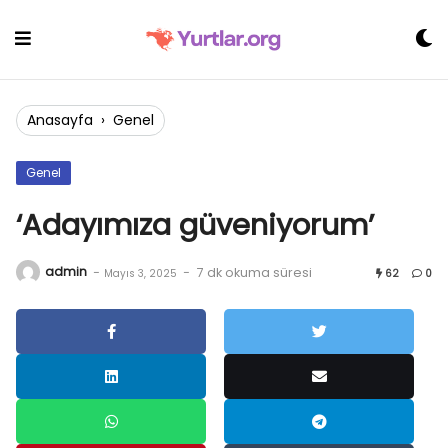
Skip
to
content
Anasayfa
›
Genel
Genel
‘Adayımıza güveniyorum’
admin
-
-
7 dk okuma süresi
Mayıs 3, 2025
62
0