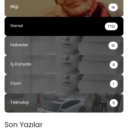
Bilgi
14
Genel
7721
Haberler
10
İş Dünyası
6
Oyun
1
Teknoloji
5
Son Yazılar