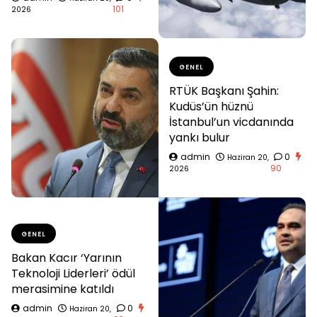
101
2026
GENEL
RTÜK Başkanı Şahin:
Kudüs’ün hüznü
İstanbul’un vicdanında
yankı bulur
admin
0
Haziran 20,
90
2026
GENEL
Bakan Kacır ‘Yarının
Teknoloji Liderleri’ ödül
merasimine katıldı
admin
0
Haziran 20,