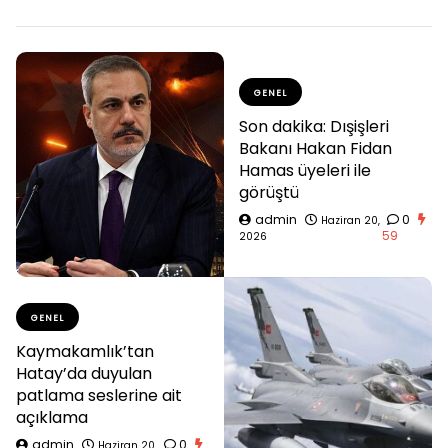
GENEL
Son dakika: Dışişleri
Bakanı Hakan Fidan
Hamas üyeleri ile
görüştü
admin
0
Haziran 20,
59
2026
GENEL
Kaymakamlık’tan
Hatay’da duyulan
patlama seslerine ait
açıklama
admin
0
Haziran 20,