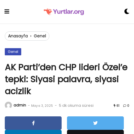
Skip
to
content
Anasayfa
›
Genel
Genel
AK Parti’den CHP lideri Özel’e
tepki: Siyasi palavra, siyasi
acizlik
admin
-
-
5 dk okuma süresi
Mayıs 3, 2025
61
0