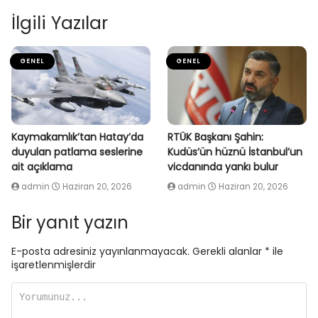
İlgili Yazılar
GENEL
GENEL
Kaymakamlık’tan Hatay’da
RTÜK Başkanı Şahin:
duyulan patlama seslerine
Kudüs’ün hüznü İstanbul’un
ait açıklama
vicdanında yankı bulur
admin
Haziran 20, 2026
admin
Haziran 20, 2026
Bir yanıt yazın
E-posta adresiniz yayınlanmayacak.
Gerekli alanlar
*
ile
işaretlenmişlerdir