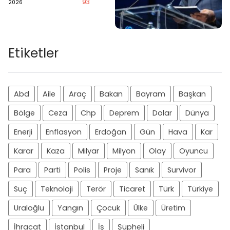
93
2026
Etiketler
Abd
Aile
Araç
Bakan
Bayram
Başkan
Bölge
Ceza
Chp
Deprem
Dolar
Dünya
Enerji
Enflasyon
Erdoğan
Gün
Hava
Kar
Karar
Kaza
Milyar
Milyon
Olay
Oyuncu
Para
Parti
Polis
Proje
Sanık
Survivor
Suç
Teknoloji
Terör
Ticaret
Türk
Türkiye
Uraloğlu
Yangın
Çocuk
Ülke
Üretim
İhracat
İstanbul
İş
Şüpheli