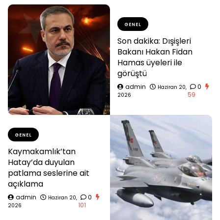
GENEL
Son dakika: Dışişleri
Bakanı Hakan Fidan
Hamas üyeleri ile
görüştü
admin
0
Haziran 20,
59
2026
GENEL
Kaymakamlık’tan
Hatay’da duyulan
patlama seslerine ait
açıklama
admin
0
Haziran 20,
101
2026