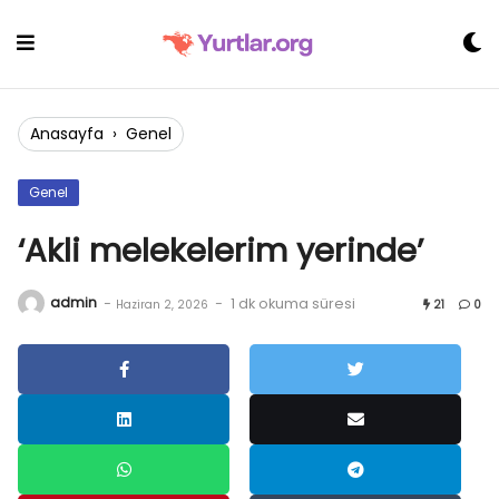
Skip
to
content
Anasayfa
›
Genel
Genel
‘Akli melekelerim yerinde’
admin
-
-
1 dk okuma süresi
Haziran 2, 2026
21
0