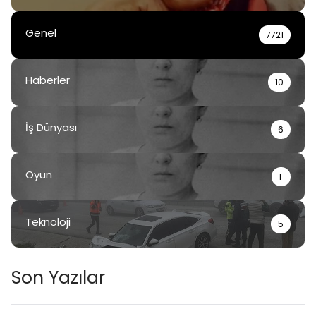
Genel
7721
Haberler
10
İş Dünyası
6
Oyun
1
Teknoloji
5
Son Yazılar