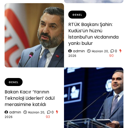
GENEL
RTÜK Başkanı Şahin:
Kudüs’ün hüznü
İstanbul’un vicdanında
yankı bulur
admin
0
Haziran 20,
90
2026
GENEL
Bakan Kacır ‘Yarının
Teknoloji Liderleri’ ödül
merasimine katıldı
admin
0
Haziran 20,
93
2026