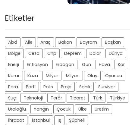
Etiketler
Abd
Aile
Araç
Bakan
Bayram
Başkan
Bölge
Ceza
Chp
Deprem
Dolar
Dünya
Enerji
Enflasyon
Erdoğan
Gün
Hava
Kar
Karar
Kaza
Milyar
Milyon
Olay
Oyuncu
Para
Parti
Polis
Proje
Sanık
Survivor
Suç
Teknoloji
Terör
Ticaret
Türk
Türkiye
Uraloğlu
Yangın
Çocuk
Ülke
Üretim
İhracat
İstanbul
İş
Şüpheli