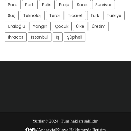
Para
Parti
Polis
Proje
Sanık
Survivor
Suç
Teknoloji
Terör
Ticaret
Türk
Türkiye
Uraloğlu
Yangın
Çocuk
Ülke
Üretim
İhracat
İstanbul
İş
Şüpheli
Yurtlar
© 2024. Tüm hakları saklıdır.
Anasayfa
|
Künye
|
Hakkımızda
|
İletişim