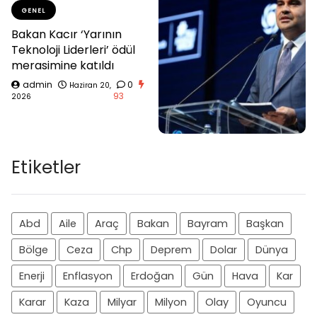
GENEL
Bakan Kacır ‘Yarının
Teknoloji Liderleri’ ödül
merasimine katıldı
admin
0
Haziran 20,
93
2026
Etiketler
Abd
Aile
Araç
Bakan
Bayram
Başkan
Bölge
Ceza
Chp
Deprem
Dolar
Dünya
Enerji
Enflasyon
Erdoğan
Gün
Hava
Kar
Karar
Kaza
Milyar
Milyon
Olay
Oyuncu