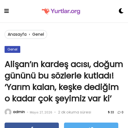
Skip
to
content
Anasayfa
›
Genel
Genel
Alişan’ın kardeş acısı, doğum
gününü bu sözlerle kutladı!
‘Yarım kalan, keşke dediğim
o kadar çok şeyimiz var ki’
admin
-
-
2 dk okuma süresi
Mayıs 27, 2026
33
0