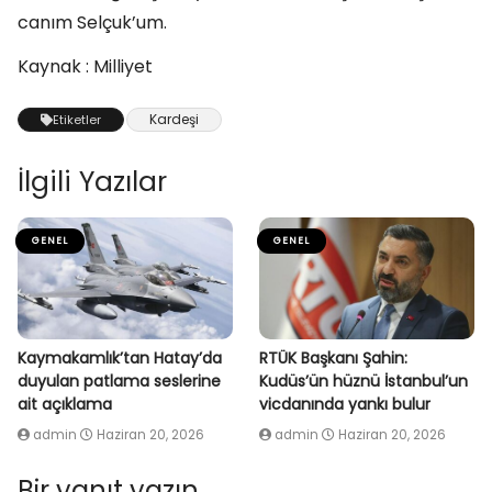
canım Selçuk’um.
Kaynak : Milliyet
Kardeşi
Etiketler
İlgili Yazılar
GENEL
GENEL
Kaymakamlık’tan Hatay’da
RTÜK Başkanı Şahin:
duyulan patlama seslerine
Kudüs’ün hüznü İstanbul’un
ait açıklama
vicdanında yankı bulur
admin
Haziran 20, 2026
admin
Haziran 20, 2026
Bir yanıt yazın