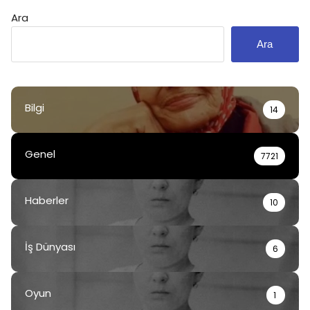
Ara
Ara
Bilgi
14
Genel
7721
Haberler
10
İş Dünyası
6
Oyun
1