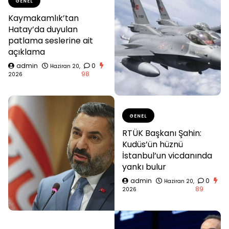
GENEL
Kaymakamlık’tan
Hatay’da duyulan
patlama seslerine ait
açıklama
admin
0
Haziran 20,
98
2026
GENEL
RTÜK Başkanı Şahin:
Kudüs’ün hüznü
İstanbul’un vicdanında
yankı bulur
admin
0
Haziran 20,
89
2026