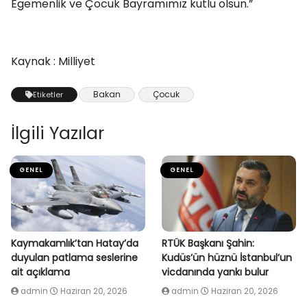
Egemenlik ve Çocuk Bayramımız kutlu olsun.”
Kaynak : Milliyet
Bakan
Çocuk
Etiketler
İlgili Yazılar
GENEL
GENEL
Kaymakamlık’tan Hatay’da
RTÜK Başkanı Şahin:
duyulan patlama seslerine
Kudüs’ün hüznü İstanbul’un
ait açıklama
vicdanında yankı bulur
admin
Haziran 20, 2026
admin
Haziran 20, 2026