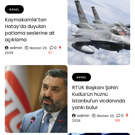
GENEL
Kaymakamlık’tan
Hatay’da duyulan
patlama seslerine ait
açıklama
admin
0
Haziran 20,
97
2026
GENEL
RTÜK Başkanı Şahin:
Kudüs’ün hüznü
İstanbul’un vicdanında
yankı bulur
admin
0
Haziran 20,
88
2026