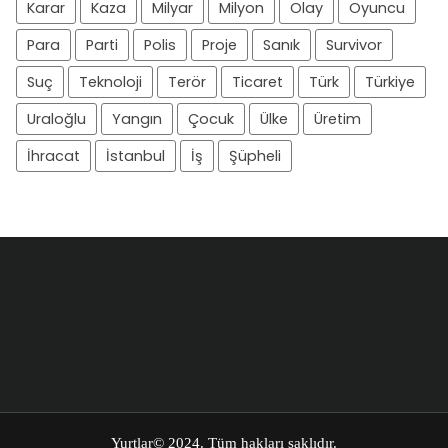
Karar
Kaza
Milyar
Milyon
Olay
Oyuncu
Para
Parti
Polis
Proje
Sanık
Survivor
Suç
Teknoloji
Terör
Ticaret
Türk
Türkiye
Uraloğlu
Yangın
Çocuk
Ülke
Üretim
İhracat
İstanbul
İş
Şüpheli
Yurtlar
© 2024. Tüm hakları saklıdır.