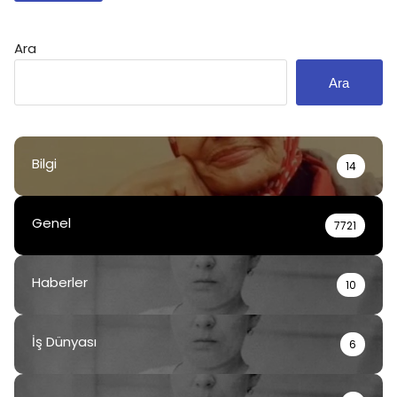
Ara
Ara
Bilgi
14
Genel
7721
Haberler
10
İş Dünyası
6