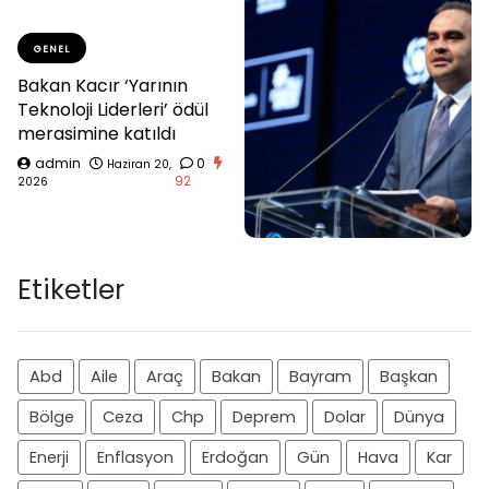
GENEL
Bakan Kacır ‘Yarının
Teknoloji Liderleri’ ödül
merasimine katıldı
admin
0
Haziran 20,
92
2026
Etiketler
Abd
Aile
Araç
Bakan
Bayram
Başkan
Bölge
Ceza
Chp
Deprem
Dolar
Dünya
Enerji
Enflasyon
Erdoğan
Gün
Hava
Kar