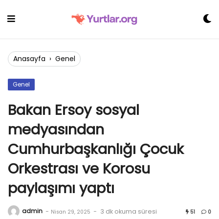
Skip
to
content
Anasayfa
›
Genel
Genel
Bakan Ersoy sosyal
medyasından
Cumhurbaşkanlığı Çocuk
Orkestrası ve Korosu
paylaşımı yaptı
admin
-
-
3 dk okuma süresi
Nisan 29, 2025
51
0