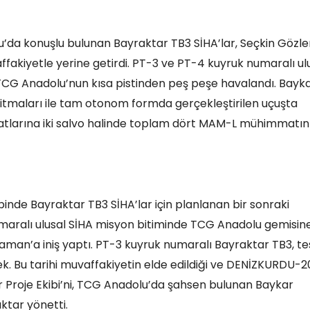
a konuşlu bulunan Bayraktar TB3 SİHA’lar, Seçkin Gözl
affakiyetle yerine getirdi. PT-3 ve PT-4 kuyruk numaralı ul
TCG Anadolu’nun kısa pistinden peş peşe havalandı. Bayk
oritmaları ile tam otonom formda gerçekleştirilen uçuşta
satlarına iki salvo halinde toplam dört MAM-L mühimmatın
inde Bayraktar TB3 SİHA’lar için planlanan bir sonraki
umaralı ulusal SİHA misyon bitiminde TCG Anadolu gemisin
man’a iniş yaptı. PT-3 kuyruk numaralı Bayraktar TB3, te
. Bu tarihi muvaffakiyetin elde edildiği ve DENİZKURDU-
 Proje Ekibi’ni, TCG Anadolu’da şahsen bulunan Baykar
ktar yönetti.