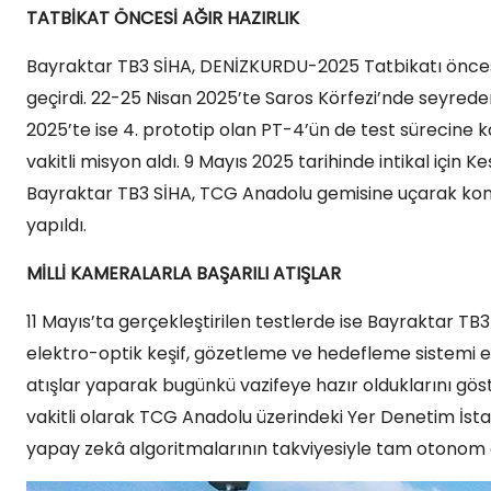
TATBİKAT ÖNCESİ AĞIR HAZIRLIK
Bayraktar TB3 SİHA, DENİZKURDU-2025 Tatbikatı öncesi
geçirdi. 22-25 Nisan 2025’te Saros Körfezi’nde seyreden
2025’te ise 4. prototip olan PT-4’ün de test sürecine kat
vakitli misyon aldı. 9 Mayıs 2025 tarihinde intikal içi
Bayraktar TB3 SİHA, TCG Anadolu gemisine uçarak kon
yapıldı.
MİLLİ KAMERALARLA BAŞARILI ATIŞLAR
11 Mayıs’ta gerçekleştirilen testlerde ise Bayraktar T
elektro-optik keşif, gözetleme ve hedefleme sistemi 
atışlar yaparak bugünkü vazifeye hazır olduklarını göste
vakitli olarak TCG Anadolu üzerindeki Yer Denetim İstas
yapay zekâ algoritmalarının takviyesiyle tam otonom 