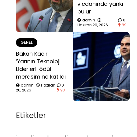
vicdanında yankı
bulur
admin
0
Haziran 20, 2026
89
GENEL
Bakan Kacır
‘Yarının Teknoloji
Liderleri’ ödül
merasimine katıldı
admin
Haziran
0
20, 2026
93
Etiketler