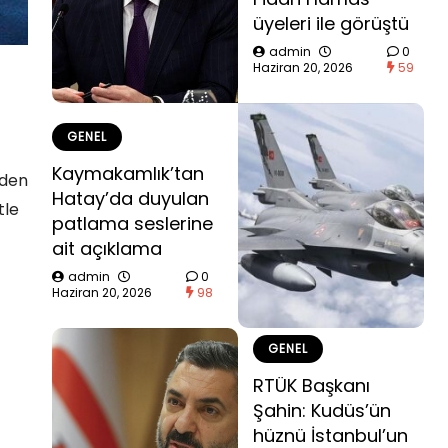
üyeleri ile görüştü
admin
0
Haziran 20, 2026
59
GENEL
Kaymakamlık’tan
eden
Hatay’da duyulan
tle
patlama seslerine
ait açıklama
admin
0
Haziran 20, 2026
98
GENEL
RTÜK Başkanı
Şahin: Kudüs’ün
hüznü İstanbul’un