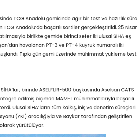
nde TCG Anadolu gemisinde ağır bir test ve hazırlık süre
 TCG Anadolu’da başarılı sortiler gerçekleştirildi. 25 Nisa
ılmasıyla birlikte gemide birinci sefer iki ulusal SİHA eş
n Keşan’dan havalanan PT-3 ve PT-4 kuyruk numaralı iki
uşlandı. Tıpkı gün gemi üzerinde mühimmat yükleme testl
B3 SİHA’lar, birinde ASELFLIR-500 başkasında Aselsan CATS
entegre edilmiş biçimde MAM-L mühimmatlarıyla başarılı
rdi. Ulusal SİHA’ların tüm kalkış, iniş ve denetim süreçleri
yonu (YKİ) aracılığıyla ve Baykar tarafından geliştirilen
olarak yürütülüyor.