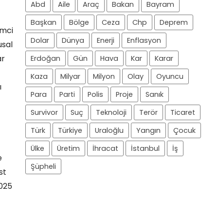
Abd
Aile
Araç
Bakan
Bayram
Başkan
Bölge
Ceza
Chp
Deprem
emci
Dolar
Dünya
Enerji
Enflasyon
usal
ar
Erdoğan
Gün
Hava
Kar
Karar
Kaza
Milyar
Milyon
Olay
Oyuncu
ı
Para
Parti
Polis
Proje
Sanık
Survivor
Suç
Teknoloji
Terör
Ticaret
Türk
Türkiye
Uraloğlu
Yangın
Çocuk
Ülke
Üretim
İhracat
İstanbul
İş
e
Şüpheli
st
2025