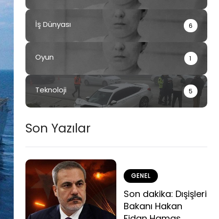
İş Dünyası
6
Oyun
1
Teknoloji
5
Son Yazılar
GENEL
Son dakika: Dışişleri
Bakanı Hakan
Fidan Hamas