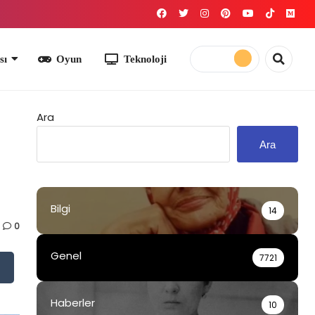
yun
Teknoloji
Ara
Ara
Bilgi
14
0
Genel
7721
Haberler
10