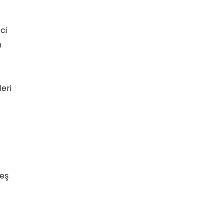
ci
n
eri
 eş