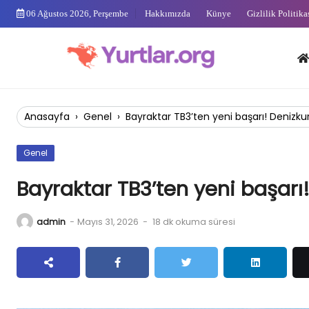
Skip
06 Ağustos 2026, Perşembe
Hakkımızda
Künye
Gizlilik Politika
to
content
Anas
Anasayfa
›
Genel
›
Bayraktar TB3’ten yeni başarı! Denizk
Genel
Bayraktar TB3’ten yeni başarı
admin
-
Mayıs 31, 2026
-
18 dk okuma süresi