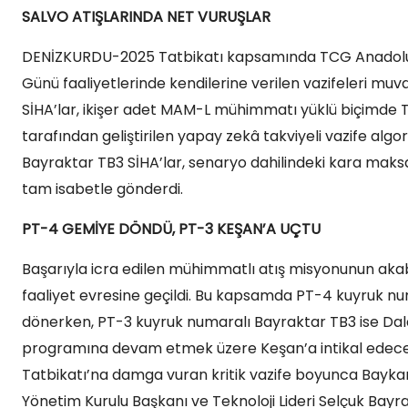
SALVO ATIŞLARINDA NET VURUŞLAR
DENİZKURDU-2025 Tatbikatı kapsamında TCG Anadolu’d
Günü faaliyetlerinde kendilerine verilen vazifeleri muv
SİHA’lar, ikişer adet MAM-L mühimmatı yüklü biçimde 
tarafından geliştirilen yapay zekâ takviyeli vazife alg
Bayraktar TB3 SİHA’lar, senaryo dahilindeki kara mak
tam isabetle gönderdi.
PT-4 GEMİYE DÖNDÜ, PT-3 KEŞAN’A UÇTU
Başarıyla icra edilen mühimmatlı atış misyonunun akab
faaliyet evresine geçildi. Bu kapsamda PT-4 kuyruk n
dönerken, PT-3 kuyruk numaralı Bayraktar TB3 ise Dala
programına devam etmek üzere Keşan’a intikal edecek
Tatbikatı’na damga vuran kritik vazife boyunca Baykar
Yönetim Kurulu Başkanı ve Teknoloji Lideri Selçuk Bayra