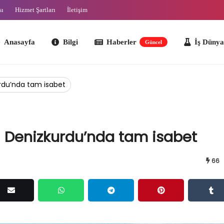
sı
Hizmet Şartları
İletişim
ayfa
Bilgi
Haberler
İş Dünyası
O
Güncel
urdu’nda tam isabet
! Denizkurdu’nda tam isabet
66