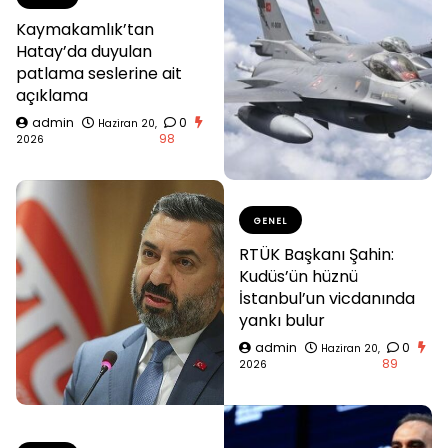
Kaymakamlık’tan
Hatay’da duyulan
patlama seslerine ait
açıklama
admin
0
Haziran 20,
98
2026
GENEL
RTÜK Başkanı Şahin:
Kudüs’ün hüznü
İstanbul’un vicdanında
yankı bulur
admin
0
Haziran 20,
89
2026