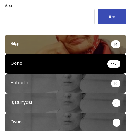
Ara
Ara
Bilgi
14
Genel
7721
Haberler
10
İş Dünyası
6
Oyun
1