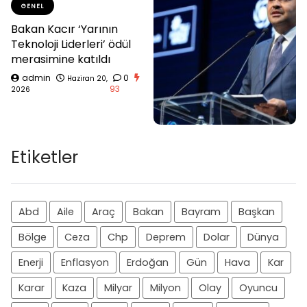
GENEL
Bakan Kacır ‘Yarının
Teknoloji Liderleri’ ödül
merasimine katıldı
admin
0
Haziran 20,
93
2026
Etiketler
Abd
Aile
Araç
Bakan
Bayram
Başkan
Bölge
Ceza
Chp
Deprem
Dolar
Dünya
Enerji
Enflasyon
Erdoğan
Gün
Hava
Kar
Karar
Kaza
Milyar
Milyon
Olay
Oyuncu