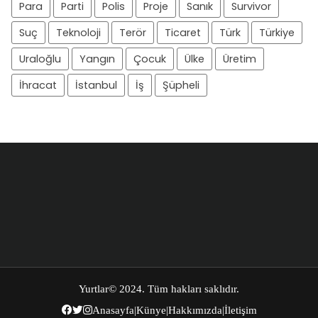
Para
Parti
Polis
Proje
Sanık
Survivor
Suç
Teknoloji
Terör
Ticaret
Türk
Türkiye
Uraloğlu
Yangın
Çocuk
Ülke
Üretim
İhracat
İstanbul
İş
Şüpheli
Yurtlar
© 2024. Tüm hakları saklıdır.
Anasayfa
|
Künye
|
Hakkımızda
|
İletişim