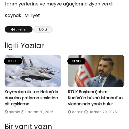
tarım yerlerine ve meyve ağaçlarına ziyan verdi.
Kaynak : Milliyet
Dolu
Etiketler
İlgili Yazılar
GENEL
GENEL
Kaymakamlık’tan Hatay’da
RTÜK Başkanı Şahin:
duyulan patlama seslerine
Kudüs’ün hüznü İstanbul’un
ait açıklama
vicdanında yankı bulur
admin
Haziran 20, 2026
admin
Haziran 20, 2026
Bir yanıt yazın