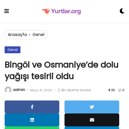
Skip
to
content
Anasayfa
›
Genel
Genel
Bingöl ve Osmaniye’de dolu
yağışı tesirli oldu
admin
-
-
2 dk okuma süresi
Mayıs 31, 2026
35
0