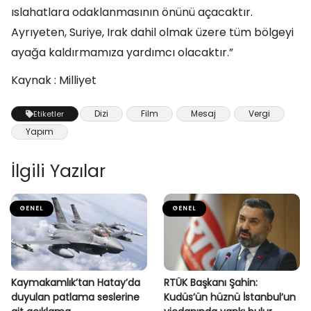
ıslahatlara odaklanmasının önünü açacaktır.
Ayrıyeten, Suriye, Irak dahil olmak üzere tüm bölgeyi
ayağa kaldırmamıza yardımcı olacaktır.”
Kaynak : Milliyet
Dizi
Film
Mesaj
Vergi
Etiketler
Yapım
İlgili Yazılar
GENEL
GENEL
Kaymakamlık’tan Hatay’da
RTÜK Başkanı Şahin:
duyulan patlama seslerine
Kudüs’ün hüznü İstanbul’un