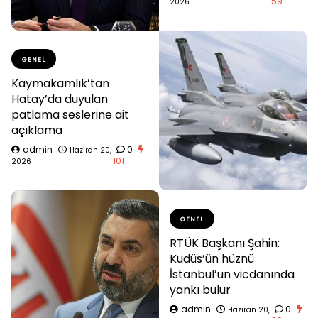
59
2026
GENEL
Kaymakamlık’tan
Hatay’da duyulan
patlama seslerine ait
açıklama
admin
0
Haziran 20,
101
2026
GENEL
RTÜK Başkanı Şahin:
Kudüs’ün hüznü
İstanbul’un vicdanında
yankı bulur
admin
0
Haziran 20,