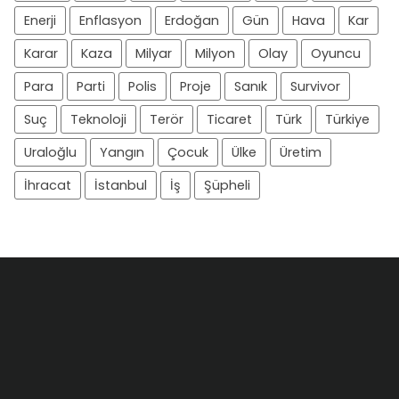
Enerji
Enflasyon
Erdoğan
Gün
Hava
Kar
Karar
Kaza
Milyar
Milyon
Olay
Oyuncu
Para
Parti
Polis
Proje
Sanık
Survivor
Suç
Teknoloji
Terör
Ticaret
Türk
Türkiye
Uraloğlu
Yangın
Çocuk
Ülke
Üretim
İhracat
İstanbul
İş
Şüpheli