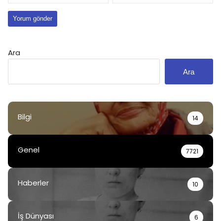
Ara
Ara
Bilgi
14
Genel
7721
Haberler
10
İş Dünyası
6