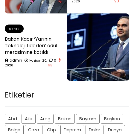
90
2026
GENEL
Bakan Kacır ‘Yarının
Teknoloji Liderleri’ ödül
merasimine katıldı
admin
0
Haziran 20,
93
2026
Etiketler
Abd
Aile
Araç
Bakan
Bayram
Başkan
Bölge
Ceza
Chp
Deprem
Dolar
Dünya