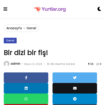
Skip
to
content
Anasayfa
›
Genel
Genel
Bir dizi bir fiş!
admin
-
-
10 dk okuma süresi
Mayıs 31, 2026
56
0