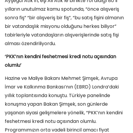
Ayşegül Atik’in, eşi Ali Atik’le birlikte rol aldığı 80’li
yılların unutulmaz kamu spotunda, “önce alışveriş
sonra fiş” “bir alışveriş bir fiş”, “bu satış fişini almanın
bir vatandaşlık misyonu olduğunu herkes biliyor”
tabirleriyle vatandaşların alışverişlerinde satış fişi
alması özendiriliyordu.
‘PKK’nın kendini feshetmesi kredi notu açısından
olumlu’
Hazine ve Maliye Bakanı Mehmet Şimşek, Avrupa
İmar ve Kalkınma Bankası’nın (EBRD) Londra’daki
yıllık toplantısında konuştu. Türkiye panelinde
konuşma yapan Bakan Şimşek, son günlerde
yaşanan siyasi gelişmelere yönelik, “PKK’nın kendini
feshetmesi kredi notu açısından olumlu.
Programımızın orta vadeli birincil amacı fiyat