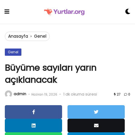
Skip
to
content
Anasayfa
›
Genel
Genel
Büyüme sayıları yarın
açıklanacak
admin
-
-
1 dk okuma süresi
Haziran 19, 2026
27
0