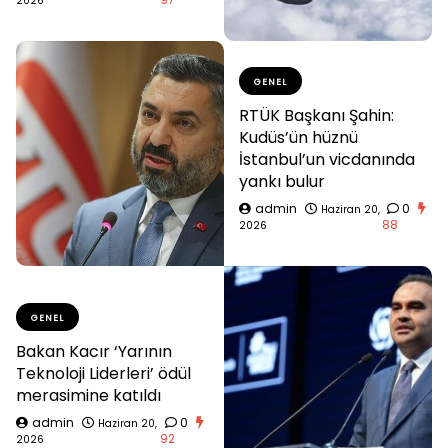
2026
GENEL
RTÜK Başkanı Şahin:
Kudüs’ün hüznü
İstanbul’un vicdanında
yankı bulur
admin
0
Haziran 20,
88
2026
GENEL
Bakan Kacır ‘Yarının
Teknoloji Liderleri’ ödül
merasimine katıldı
admin
0
Haziran 20,
92
2026