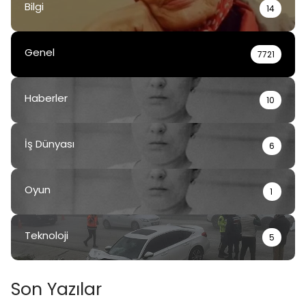
Bilgi
14
Genel
7721
Haberler
10
İş Dünyası
6
Oyun
1
Teknoloji
5
Son Yazılar