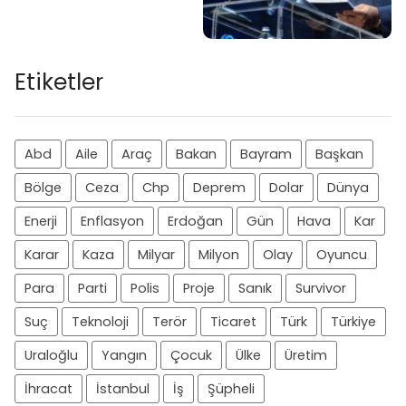
Etiketler
Abd
Aile
Araç
Bakan
Bayram
Başkan
Bölge
Ceza
Chp
Deprem
Dolar
Dünya
Enerji
Enflasyon
Erdoğan
Gün
Hava
Kar
Karar
Kaza
Milyar
Milyon
Olay
Oyuncu
Para
Parti
Polis
Proje
Sanık
Survivor
Suç
Teknoloji
Terör
Ticaret
Türk
Türkiye
Uraloğlu
Yangın
Çocuk
Ülke
Üretim
İhracat
İstanbul
İş
Şüpheli