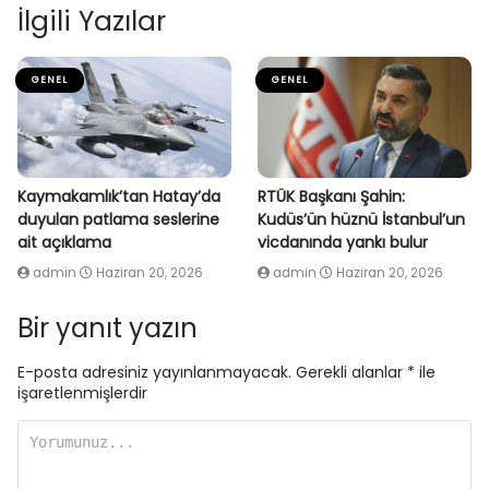
İlgili Yazılar
GENEL
GENEL
Kaymakamlık’tan Hatay’da
RTÜK Başkanı Şahin:
duyulan patlama seslerine
Kudüs’ün hüznü İstanbul’un
ait açıklama
vicdanında yankı bulur
admin
Haziran 20, 2026
admin
Haziran 20, 2026
Bir yanıt yazın
E-posta adresiniz yayınlanmayacak.
Gerekli alanlar
*
ile
işaretlenmişlerdir