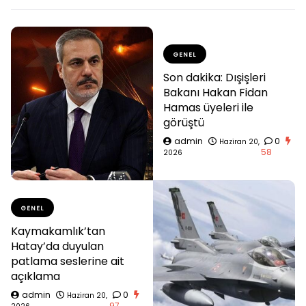
GENEL
Son dakika: Dışişleri
Bakanı Hakan Fidan
Hamas üyeleri ile
görüştü
admin
0
Haziran 20,
58
2026
GENEL
Kaymakamlık’tan
Hatay’da duyulan
patlama seslerine ait
açıklama
admin
0
Haziran 20,
97