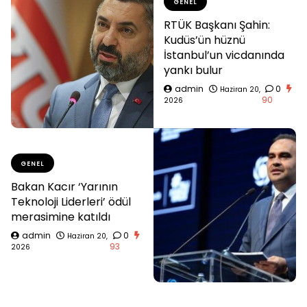
GENEL
RTÜK Başkanı Şahin:
Kudüs’ün hüznü
İstanbul’un vicdanında
yankı bulur
admin
0
Haziran 20,
90
2026
GENEL
Bakan Kacır ‘Yarının
Teknoloji Liderleri’ ödül
merasimine katıldı
admin
0
Haziran 20,
93
2026