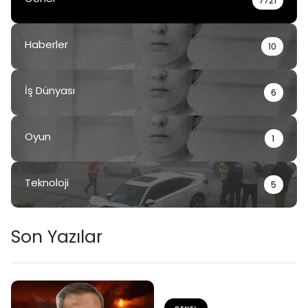
7721
Haberler
10
İş Dünyası
6
Oyun
1
Teknoloji
5
Son Yazılar