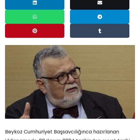
Beykoz Cumhuriyet Başsavcılığınca hazırlanan