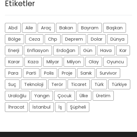
Etiketler
Abd
Aile
Araç
Bakan
Bayram
Başkan
Bölge
Ceza
Chp
Deprem
Dolar
Dünya
Enerji
Enflasyon
Erdoğan
Gün
Hava
Kar
Karar
Kaza
Milyar
Milyon
Olay
Oyuncu
Para
Parti
Polis
Proje
Sanık
Survivor
Suç
Teknoloji
Terör
Ticaret
Türk
Türkiye
Uraloğlu
Yangın
Çocuk
Ülke
Üretim
İhracat
İstanbul
İş
Şüpheli