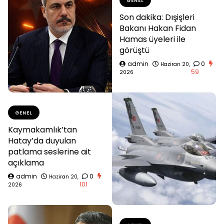
GENEL
Son dakika: Dışişleri
Bakanı Hakan Fidan
Hamas üyeleri ile
görüştü
admin
0
Haziran 20,
59
2026
GENEL
Kaymakamlık’tan
Hatay’da duyulan
patlama seslerine ait
açıklama
admin
0
Haziran 20,
101
2026