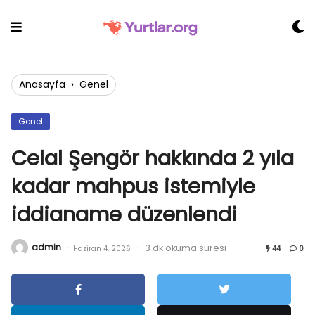
Skip
to
content
Anasayfa
›
Genel
Genel
Celal Şengör hakkında 2 yıla
kadar mahpus istemiyle
iddianame düzenlendi
admin
-
-
3 dk okuma süresi
Haziran 4, 2026
44
0