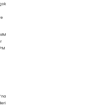
 çok
re
TBMM
ar
 PM
u’na
deri