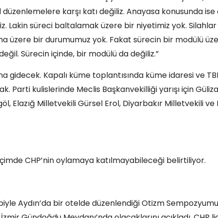
 düzenlemelere karşı katı değiliz. Anayasa konusunda ise
z. Lakin süreci baltalamak üzere bir niyetimiz yok. Silahlar
a üzere bir durumumuz yok. Fakat sürecin bir modülü üz
ğil. Sürecin içinde, bir modülü da değiliz.”
ına gidecek. Kapalı küme toplantısında küme idaresi ve 
 Parti kulislerinde Meclis Başkanvekilliği yarışı için Güliz
öl, Elazığ Milletvekili Gürsel Erol, Diyarbakır Milletvekili ve
çimde CHP’nin oylamaya katılmayabileceği belirtiliyor.
asebiyle Aydın’da bir otelde düzenlendiği Otizm Sempozyum
a İzmir Gündoğdu Meydanı’nda olacaklarını açıkladı. CHP li