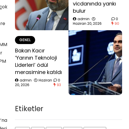
vicdanında yankı
 çok
bulur
admin
0
ere
Haziran 20, 2026
90
GENEL
TBMM
Bakan Kacır
ar
‘Yarının Teknoloji
 PM
Liderleri’ ödül
merasimine katıldı
admin
Haziran
0
20, 2026
93
Etiketler
u’na
deri