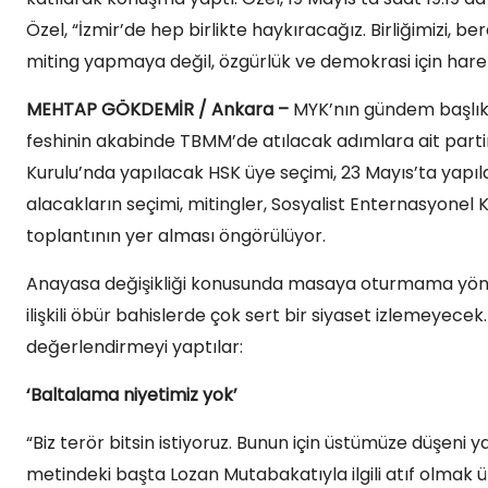
Özel, “İzmir’de hep birlikte haykıracağız. Birliğimizi, 
miting yapmaya değil, özgürlük ve demokrasi için ha
MEHTAP GÖKDEMİR / Ankara –
MYK’nın gündem başlıkla
feshinin akabinde TBMM’de atılacak adımlara ait partin
Kurulu’nda yapılacak HSK üye seçimi, 23 Mayıs’ta yap
alacakların seçimi, mitingler, Sosyalist Enternasyonel 
toplantının yer alması öngörülüyor.
Anayasa değişikliği konusunda masaya oturmama yönünü
ilişkili öbür bahislerde çok sert bir siyaset izlemeyecek. 
değerlendirmeyi yaptılar:
‘Baltalama niyetimiz yok’
“Biz terör bitsin istiyoruz. Bunun için üstümüze düşeni y
metindeki başta Lozan Mutabakatıyla ilgili atıf olmak üz