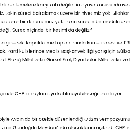
 düzenlemelere karşı katı değiliz. Anayasa konusunda ise
z. Lakin süreci baltalamak üzere bir niyetimiz yok. Silahlar
a üzere bir durumumuz yok. Lakin sürecin bir modülü üze
ğil. Sürecin içinde, bir kesimi da değiliz.”
ına gidecek. Kapalı küme toplantısında küme idaresi ve 
 Parti kulislerinde Meclis Başkanvekilliği yarışı için Güliz
öl, Elazığ Milletvekili Gürsel Erol, Diyarbakır Milletvekili ve
çimde CHP’nin oylamaya katılmayabileceği belirtiliyor.
asebiyle Aydın’da bir otelde düzenlendiği Otizm Sempozyum
a İzmir Gündoğdu Meydanı’nda olacaklarını açıkladı. CHP li