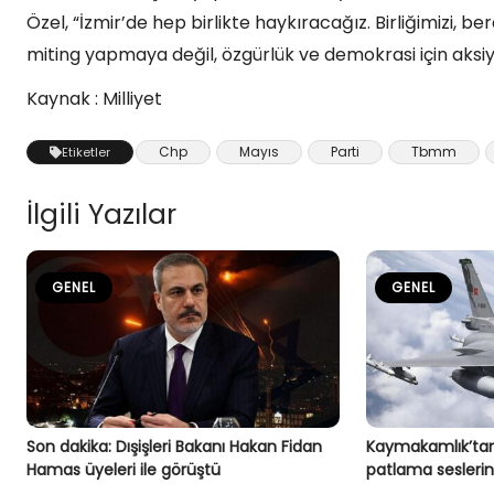
Özel, “İzmir’de hep birlikte haykıracağız. Birliğimizi, 
miting yapmaya değil, özgürlük ve demokrasi için aks
Kaynak : Milliyet
Chp
Mayıs
Parti
Tbmm
Etiketler
İlgili Yazılar
GENEL
GENEL
Son dakika: Dışişleri Bakanı Hakan Fidan
Kaymakamlık’tan
Hamas üyeleri ile görüştü
patlama seslerin