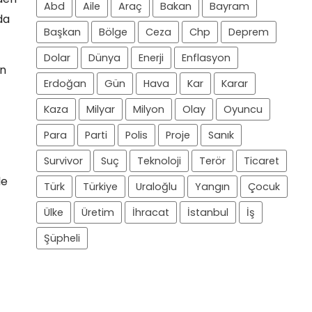
Abd
Aile
Araç
Bakan
Bayram
da
Başkan
Bölge
Ceza
Chp
Deprem
Dolar
Dünya
Enerji
Enflasyon
ın
Erdoğan
Gün
Hava
Kar
Karar
Kaza
Milyar
Milyon
Olay
Oyuncu
Para
Parti
Polis
Proje
Sanık
Survivor
Suç
Teknoloji
Terör
Ticaret
le
Türk
Türkiye
Uraloğlu
Yangın
Çocuk
Ülke
Üretim
İhracat
İstanbul
İş
Şüpheli