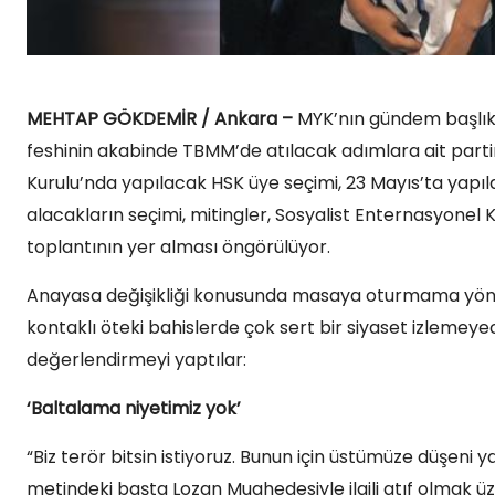
MEHTAP GÖKDEMİR / Ankara –
MYK’nın gündem başlıkla
feshinin akabinde TBMM’de atılacak adımlara ait partin
Kurulu’nda yapılacak HSK üye seçimi, 23 Mayıs’ta yap
alacakların seçimi, mitingler, Sosyalist Enternasyonel 
toplantının yer alması öngörülüyor.
Anayasa değişikliği konusunda masaya oturmama yönünü
kontaklı öteki bahislerde çok sert bir siyaset izlemeyece
değerlendirmeyi yaptılar:
‘Baltalama niyetimiz yok’
“Biz terör bitsin istiyoruz. Bunun için üstümüze düşeni y
metindeki başta Lozan Muahedesiyle ilgili atıf olmak üze