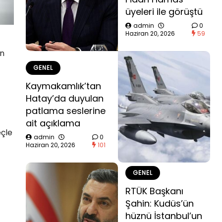
üyeleri ile görüştü
admin
0
Haziran 20, 2026
59
ın
GENEL
Kaymakamlık’tan
Hatay’da duyulan
patlama seslerine
ait açıklama
eçle
admin
0
Haziran 20, 2026
101
GENEL
RTÜK Başkanı
Şahin: Kudüs’ün
hüznü İstanbul’un