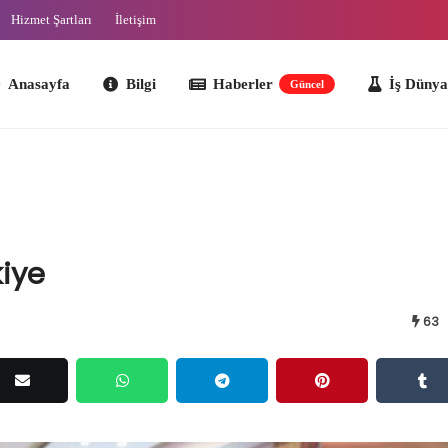
Hizmet Şartları
İletişim
ayfa
Bilgi
Haberler
İş Dünyası
O
Güncel
iye
63