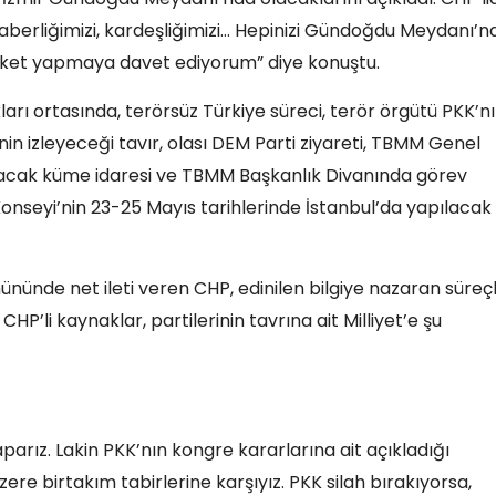
beraberliğimizi, kardeşliğimizi… Hepinizi Gündoğdu Meydanı’n
reket yapmaya davet ediyorum” diye konuştu.
rı ortasında, terörsüz Türkiye süreci, terör örgütü PKK’n
in izleyeceği tavır, olası DEM Parti ziyareti, TBMM Genel
ılacak küme idaresi ve TBMM Başkanlık Divanında görev
Konseyi’nin 23-25 Mayıs tarihlerinde İstanbul’da yapılacak
nde net ileti veren CHP, edinilen bilgiye nazaran süreç
CHP’li kaynaklar, partilerinin tavrına ait Milliyet’e şu
aparız. Lakin PKK’nın kongre kararlarına ait açıkladığı
ere birtakım tabirlerine karşıyız. PKK silah bırakıyorsa,