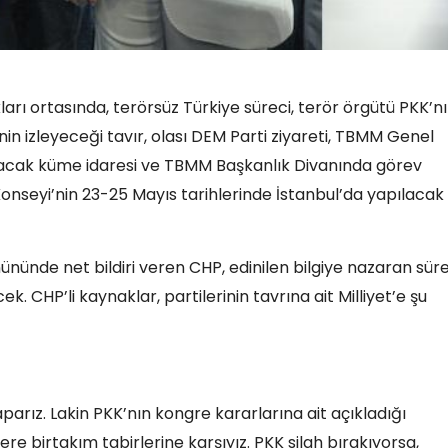
rı ortasında, terörsüz Türkiye süreci, terör örgütü PKK’n
in izleyeceği tavır, olası DEM Parti ziyareti, TBMM Genel
ılacak küme idaresi ve TBMM Başkanlık Divanında görev
Konseyi’nin 23-25 Mayıs tarihlerinde İstanbul’da yapılacak
nde net bildiri veren CHP, edinilen bilgiye nazaran sür
k. CHP’li kaynaklar, partilerinin tavrına ait Milliyet’e şu
aparız. Lakin PKK’nın kongre kararlarına ait açıkladığı
re birtakım tabirlerine karşıyız. PKK silah bırakıyorsa,