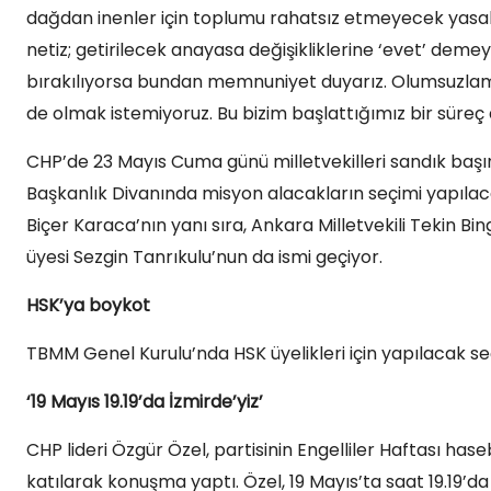
dağdan inenler için toplumu rahatsız etmeyecek yasal
netiz; getirilecek anayasa değişikliklerine ‘evet’ demeyi
bırakılıyorsa bundan memnuniyet duyarız. Olumsuzlam
de olmak istemiyoruz. Bu bizim başlattığımız bir süreç de
CHP’de 23 Mayıs Cuma günü milletvekilleri sandık baş
Başkanlık Divanında misyon alacakların seçimi yapılacak.
Biçer Karaca’nın yanı sıra, Ankara Milletvekili Tekin Bing
üyesi Sezgin Tanrıkulu’nun da ismi geçiyor.
HSK’ya boykot
TBMM Genel Kurulu’nda HSK üyelikleri için yapılacak se
‘19 Mayıs 19.19’da İzmirde’yiz’
CHP lideri Özgür Özel, partisinin Engelliler Haftası h
katılarak konuşma yaptı. Özel, 19 Mayıs’ta saat 19.19’d