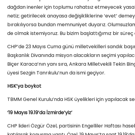
dağdan inenler için toplumu rahatsız etmeyecek yasal
netiz; getirilecek anayasa değişikliklerine ‘evet’ demeyi
bırakılıyorsa bundan memnuniyet duyarız. Olumsuzlam
de olmak istemiyoruz. Bu bizim başlattığımız bir süreç de
CHP’de 23 Mayıs Cuma günü milletvekilleri sandık baş
Başkanlık Divanında misyon alacakların seçimi yapılacak.
Biçer Karaca’nın yanı sıra, Ankara Milletvekili Tekin Bing
üyesi Sezgin Tanrıkulu’nun da ismi geçiyor.
HSK’ya boykot
TBMM Genel Kurulu’nda HSK üyelikleri için yapılacak se
‘19 Mayıs 19.19’da İzmirde’yiz’
CHP lideri Özgür Özel, partisinin Engelliler Haftası h
katılarak konuşma yaptı. Özel, 19 Mayıs’ta saat 19.19’d