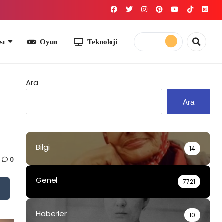
yun
Teknoloji
Ara
Ara
Bilgi
14
0
Genel
7721
Haberler
10