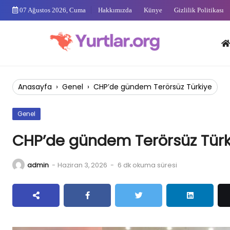
Skip
07 Ağustos 2026, Cuma
Hakkımızda
Künye
Gizlilik Politikası
to
content
Anas
Anasayfa
›
Genel
›
CHP’de gündem Terörsüz Türkiye
Genel
CHP’de gündem Terörsüz Türk
admin
-
Haziran 3, 2026
-
6 dk okuma süresi