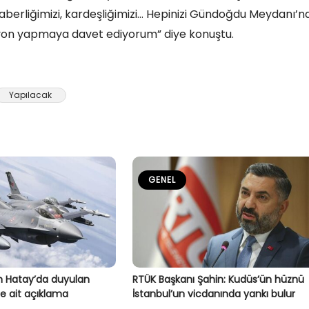
beraberliğimizi, kardeşliğimizi… Hepinizi Gündoğdu Meydanı’n
iyon yapmaya davet ediyorum” diye konuştu.
Yapılacak
GENEL
 Hatay’da duyulan
RTÜK Başkanı Şahin: Kudüs’ün hüznü
e ait açıklama
İstanbul’un vicdanında yankı bulur