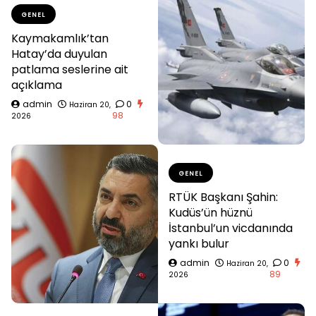
GENEL
Kaymakamlık’tan
Hatay’da duyulan
patlama seslerine ait
açıklama
admin
0
Haziran 20,
98
2026
GENEL
RTÜK Başkanı Şahin:
Kudüs’ün hüznü
İstanbul’un vicdanında
yankı bulur
admin
0
Haziran 20,
89
2026