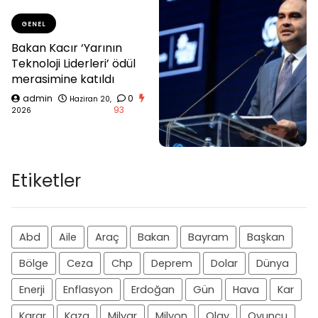
GENEL
Bakan Kacır ‘Yarının
Teknoloji Liderleri’ ödül
merasimine katıldı
admin
0
Haziran 20,
93
2026
Etiketler
Abd
Aile
Araç
Bakan
Bayram
Başkan
Bölge
Ceza
Chp
Deprem
Dolar
Dünya
Enerji
Enflasyon
Erdoğan
Gün
Hava
Kar
Karar
Kaza
Milyar
Milyon
Olay
Oyuncu