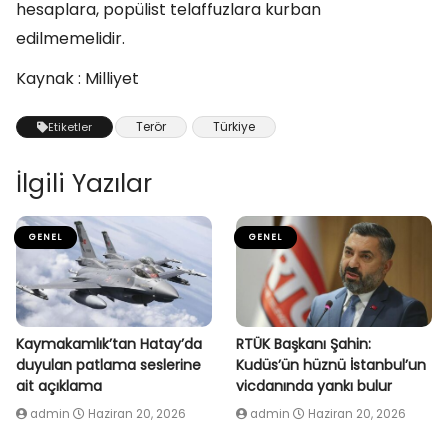
hesaplara, popülist telaffuzlara kurban
edilmemelidir.
Kaynak : Milliyet
Terör
Türkiye
Etiketler
İlgili Yazılar
GENEL
GENEL
Kaymakamlık’tan Hatay’da
RTÜK Başkanı Şahin:
duyulan patlama seslerine
Kudüs’ün hüznü İstanbul’un
ait açıklama
vicdanında yankı bulur
admin
Haziran 20, 2026
admin
Haziran 20, 2026