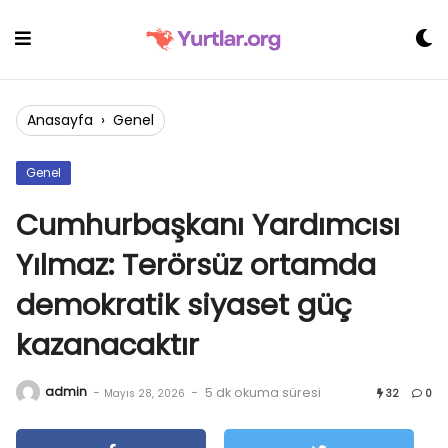
Skip
to
content
Anasayfa
›
Genel
Genel
Cumhurbaşkanı Yardımcısı
Yılmaz: Terörsüz ortamda
demokratik siyaset güç
kazanacaktır
admin
-
-
5 dk okuma süresi
Mayıs 28, 2026
32
0