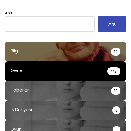
Ara
Ara
Bilgi
14
Genel
7721
Haberler
10
İş Dünyası
6
Oyun
1