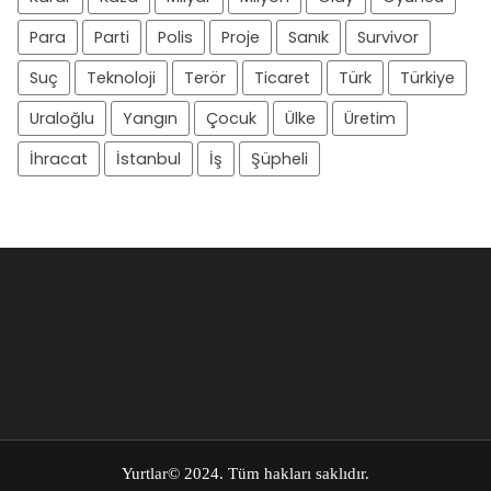
Para
Parti
Polis
Proje
Sanık
Survivor
Suç
Teknoloji
Terör
Ticaret
Türk
Türkiye
Uraloğlu
Yangın
Çocuk
Ülke
Üretim
İhracat
İstanbul
İş
Şüpheli
Yurtlar
© 2024. Tüm hakları saklıdır.