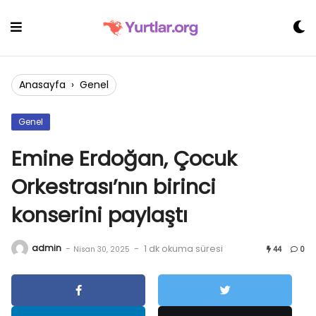
Skip
to
content
Anasayfa
›
Genel
Genel
Emine Erdoğan, Çocuk
Orkestrası’nın birinci
konserini paylaştı
admin
-
-
1 dk okuma süresi
Nisan 30, 2025
44
0