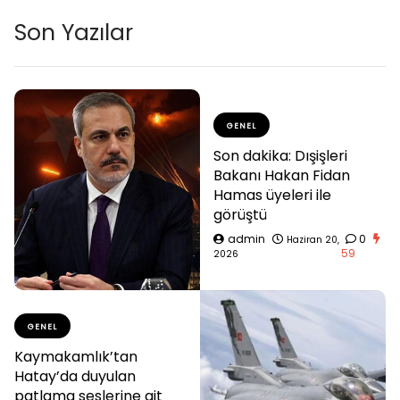
Son Yazılar
GENEL
Son dakika: Dışişleri
Bakanı Hakan Fidan
Hamas üyeleri ile
görüştü
admin
0
Haziran 20,
59
2026
GENEL
Kaymakamlık’tan
Hatay’da duyulan
patlama seslerine ait