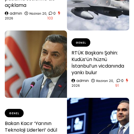
açıklama
admin
0
Haziran 20,
103
2026
GENEL
RTÜK Başkanı Şahin:
Kudüs’ün hüznü
İstanbul’un vicdanında
yankı bulur
admin
0
Haziran 20,
91
2026
GENEL
Bakan Kacır ‘Yarının
Teknoloji Liderleri’ ödül