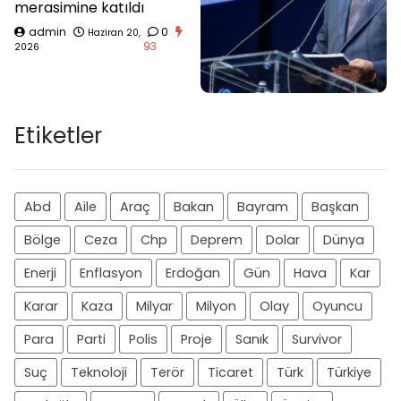
merasimine katıldı
admin
0
Haziran 20,
93
2026
Etiketler
Abd
Aile
Araç
Bakan
Bayram
Başkan
Bölge
Ceza
Chp
Deprem
Dolar
Dünya
Enerji
Enflasyon
Erdoğan
Gün
Hava
Kar
Karar
Kaza
Milyar
Milyon
Olay
Oyuncu
Para
Parti
Polis
Proje
Sanık
Survivor
Suç
Teknoloji
Terör
Ticaret
Türk
Türkiye