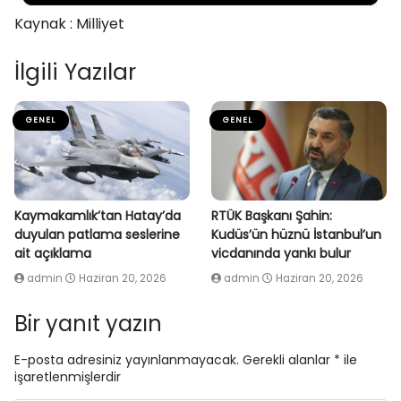
Kaynak : Milliyet
İlgili Yazılar
GENEL
GENEL
Kaymakamlık’tan Hatay’da
RTÜK Başkanı Şahin:
duyulan patlama seslerine
Kudüs’ün hüznü İstanbul’un
ait açıklama
vicdanında yankı bulur
admin
Haziran 20, 2026
admin
Haziran 20, 2026
Bir yanıt yazın
E-posta adresiniz yayınlanmayacak.
Gerekli alanlar
*
ile
işaretlenmişlerdir