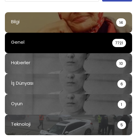
Bilgi
14
Genel
7721
Haberler
10
İş Dünyası
6
Oyun
1
Teknoloji
5