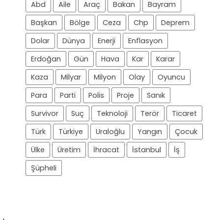
Abd
Aile
Araç
Bakan
Bayram
Başkan
Bölge
Ceza
Chp
Deprem
Dolar
Dünya
Enerji
Enflasyon
Erdoğan
Gün
Hava
Kar
Karar
Kaza
Milyar
Milyon
Olay
Oyuncu
Para
Parti
Polis
Proje
Sanık
Survivor
Suç
Teknoloji
Terör
Ticaret
Türk
Türkiye
Uraloğlu
Yangın
Çocuk
Ülke
Üretim
İhracat
İstanbul
İş
Şüpheli