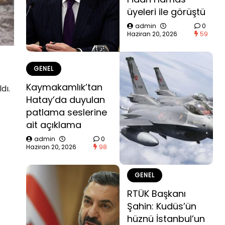
üyeleri ile görüştü
admin
0
Haziran 20, 2026
59
GENEL
Kaymakamlık’tan
dı.
Hatay’da duyulan
patlama seslerine
ait açıklama
admin
0
Haziran 20, 2026
98
GENEL
RTÜK Başkanı
Şahin: Kudüs’ün
hüznü İstanbul’un