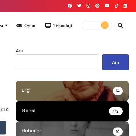
yun
Teknoloji
Ara
Ara
Bilgi
14
0
Genel
7721
Haberler
10