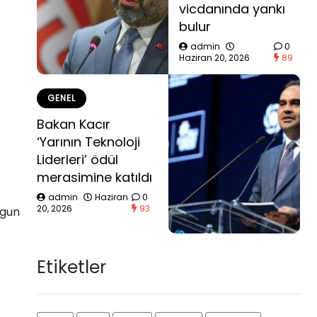
vicdanında yankı
bulur
admin
0
Haziran 20, 2026
89
GENEL
Bakan Kacır
‘Yarının Teknoloji
Liderleri’ ödül
merasimine katıldı
admin
Haziran
0
20, 2026
93
rgun
Etiketler