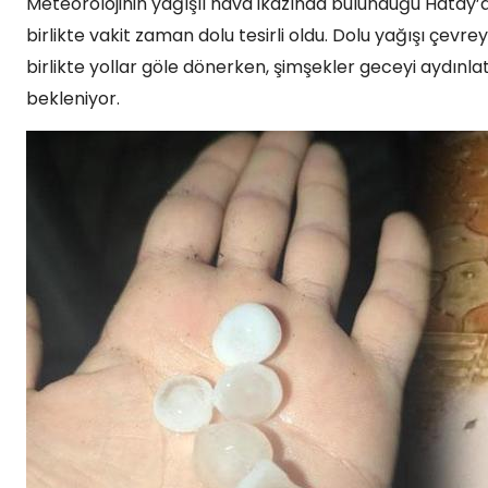
Meteorolojinin yağışlı hava ikazında bulunduğu Hatay’da
birlikte vakit zaman dolu tesirli oldu. Dolu yağışı çev
birlikte yollar göle dönerken, şimşekler geceyi aydınlat
bekleniyor.