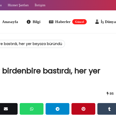
sı
Hizmet Şartları
İletişim
ayfa
Bilgi
Haberler
İş Dünyası
O
Güncel
ire bastırdı, her yer beyaza büründü
 birdenbire bastırdı, her yer
86