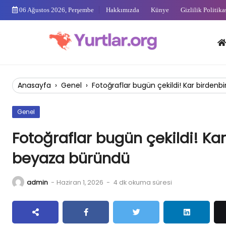
Skip
06 Ağustos 2026, Perşembe
Hakkımızda
Künye
Gizlilik Politika
to
content
Anas
Anasayfa
›
Genel
›
Fotoğraflar bugün çekildi! Kar birdenb
Genel
Fotoğraflar bugün çekildi! Kar
beyaza büründü
admin
-
Haziran 1, 2026
-
4 dk okuma süresi