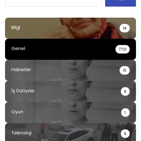
Bilgi
14
Genel
7721
Haberler
10
İş Dünyası
6
Oyun
1
Teknoloji
5