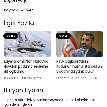
beğeni yağdı.
Kaynak : Milliyet
İlgili Yazılar
GENEL
GENEL
Kaymakamlık’tan Hatay’da
RTÜK Başkanı Şahin:
duyulan patlama seslerine
Kudüs’ün hüznü İstanbul’un
ait açıklama
vicdanında yankı bulur
admin
Haziran 20, 2026
admin
Haziran 20, 2026
Bir yanıt yazın
E-posta adresiniz yayınlanmayacak.
Gerekli alanlar
*
ile
işaretlenmişlerdir