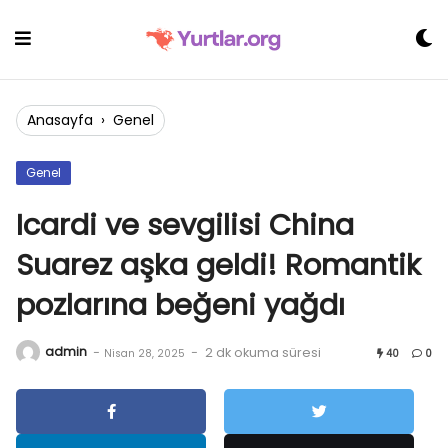
Skip
to
content
Anasayfa
›
Genel
Genel
Icardi ve sevgilisi China
Suarez aşka geldi! Romantik
pozlarına beğeni yağdı
admin
-
-
2 dk okuma süresi
Nisan 28, 2025
40
0