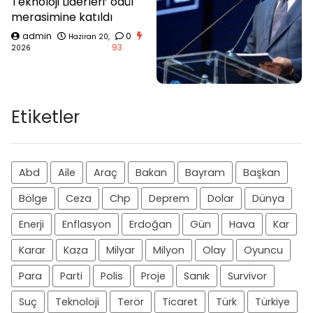
Teknoloji Liderleri’ ödül
merasimine katıldı
admin
0
Haziran 20,
93
2026
Etiketler
Abd
Aile
Araç
Bakan
Bayram
Başkan
Bölge
Ceza
Chp
Deprem
Dolar
Dünya
Enerji
Enflasyon
Erdoğan
Gün
Hava
Kar
Karar
Kaza
Milyar
Milyon
Olay
Oyuncu
Para
Parti
Polis
Proje
Sanık
Survivor
Suç
Teknoloji
Terör
Ticaret
Türk
Türkiye