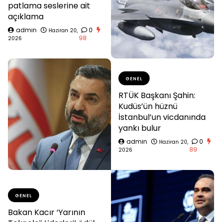
patlama seslerine ait
açıklama
admin
0
Haziran 20,
98
2026
GENEL
RTÜK Başkanı Şahin:
Kudüs’ün hüznü
İstanbul’un vicdanında
yankı bulur
admin
0
Haziran 20,
89
2026
GENEL
Bakan Kacır ‘Yarının