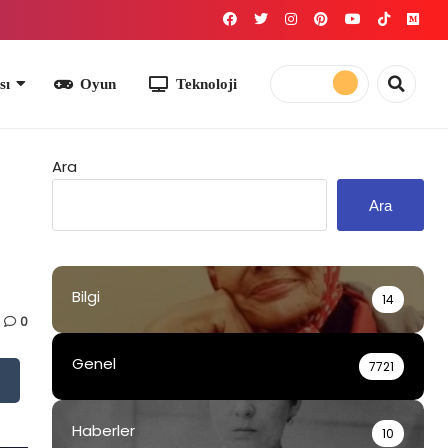
yun
Teknoloji
Ara
Ara
Bilgi
14
0
Genel
7721
Haberler
10