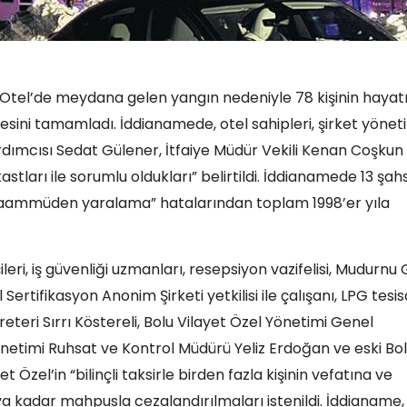
 Otel’de meydana gelen yangın nedeniyle 78 kişinin hayatı
amesini tamamladı. İddianamede, otel sahipleri, şirket yönet
 Yardımcısı Sedat Gülener, İtfaiye Müdür Vekili Kenan Coşkun
stları ile sorumlu oldukları” belirtildi. İddianamede 13 şah
a taammüden yaralama” hatalarından toplam 1998’er yıla
leri, iş güvenliği uzmanları, resepsiyon vazifelisi, Mudurnu
Sertifikasyon Anonim Şirketi yetkilisi ile çalışanı, LPG tesis
reteri Sırrı Köstereli, Bolu Vilayet Özel Yönetimi Genel
önetimi Ruhsat ve Kontrol Müdürü Yeliz Erdoğan ve eski Bo
zel’in “bilinçli taksirle birden fazla kişinin vefatına ve
 kadar mahpusla cezalandırılmaları istenildi. İddianame,