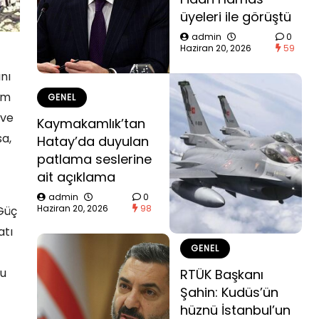
üyeleri ile görüştü
admin
0
Haziran 20, 2026
59
nı
im
GENEL
 ve
Kaymakamlık’tan
sa,
Hatay’da duyulan
patlama seslerine
ait açıklama
admin
0
Haziran 20, 2026
98
 Güç
atı
GENEL
lu
RTÜK Başkanı
Şahin: Kudüs’ün
hüznü İstanbul’un