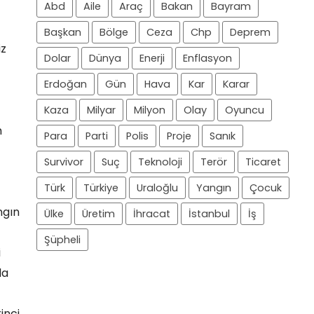
Abd
Aile
Araç
Bakan
Bayram
Başkan
Bölge
Ceza
Chp
Deprem
iz
Dolar
Dünya
Enerji
Enflasyon
Erdoğan
Gün
Hava
Kar
Karar
Kaza
Milyar
Milyon
Olay
Oyuncu
m
Para
Parti
Polis
Proje
Sanık
Survivor
Suç
Teknoloji
Terör
Ticaret
Türk
Türkiye
Uraloğlu
Yangın
Çocuk
ngın
Ülke
Üretim
İhracat
İstanbul
İş
Şüpheli
i
da
inci