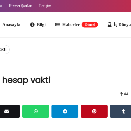
sı
Hizmet Şartları
İletişim
ayfa
Bilgi
Haberler
İş Dünyası
O
Güncel
kti
 hesap vakti
44