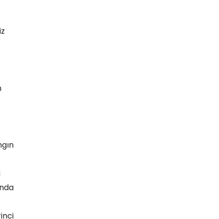
iz
m
ngın
i
ında
inci