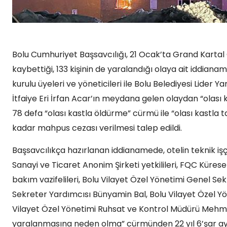
Bolu Cumhuriyet Başsavcılığı, 21 Ocak’ta Grand Kartal
kaybettiği, 133 kişinin de yaralandığı olaya ait iddian
kurulu üyeleri ve yöneticileri ile Bolu Belediyesi Lider
İtfaiye Eri İrfan Acar’ın meydana gelen olaydan “olası ka
78 defa “olası kastla öldürme” cürmü ile “olası kastl
kadar mahpus cezası verilmesi talep edildi.
Başsavcılıkça hazırlanan iddianamede, otelin teknik işçi
Sanayi ve Ticaret Anonim Şirketi yetkilileri, FQC Küresel 
bakım vazifelileri, Bolu Vilayet Özel Yönetimi Genel Sek
Sekreter Yardımcısı Bünyamin Bal, Bolu Vilayet Özel Y
Vilayet Özel Yönetimi Ruhsat ve Kontrol Müdürü Mehmet Ö
yaralanmasına neden olma” cürmünden 22 yıl 6’şar aya