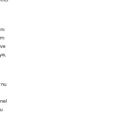
nı
im
 ve
ye,
rnu
enel
lu