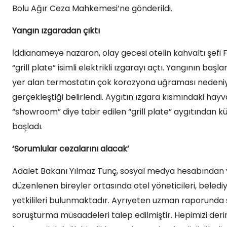
Bolu Ağır Ceza Mahkemesi’ne gönderildi.
Yangın ızgaradan çıktı
İddianameye nazaran, olay gecesi otelin kahvaltı şefi
“grill plate” isimli elektrikli ızgarayı açtı. Yangının b
yer alan termostatın çok korozyona uğraması nedeni
gerçekleştiği belirlendi. Aygıtın ızgara kısmındaki ha
“showroom” diye tabir edilen “grill plate” aygıtından k
başladı.
‘Sorumlular cezalarını alacak’
Adalet Bakanı Yılmaz Tunç, sosyal medya hesabından y
düzenlenen bireyler ortasında otel yöneticileri, belediye v
yetkilileri bulunmaktadır. Ayrıyeten uzman raporunda s
soruşturma müsaadeleri talep edilmiştir. Hepimizi deri