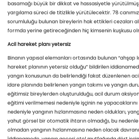
basamağı büyük bir dikkat ve hassasiyetle yürütülmü
yargılama süreci de titizlikle yürütülecektir. 78 canı
sorumluluğu bulunan bireylerin hak ettikleri cezaları a
formda yerine getireceğinden hiç kimsenin kuşkusu ol
Acil hareket planı yetersiz
Binanın yapısal elemanları ortasında bulunan “ahşap 
hareket planının yetersiz olduğu” bildirilen iddianamede,
yangın konusunun da belirlendiği fakat düzenlenen acil
idare planında belirlenen yangın takımı ve yangın duru
eğitimsiz bireylerden oluşturulduğu, acil durum aksiyon 
eğitimi verilmemesi nedeniyle işçinin ne yapacaklarını 
nedeniyle yangının hızlanmasına neden oldukları, yang
yahut görsel bir otomatik ihtarın olmadığı, bu nedenle
olmadan yangının hızlanmasına neden olacak davranışl
İddianamede, yangın gecesi otel mutfağında dört işçinin 