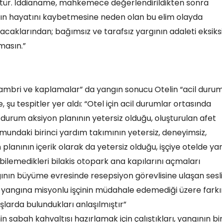
ştür. İddianame, mahkemece değerlendirildikten sonra
mızın hayatını kaybetmesine neden olan bu elim olayda
lacaklarından; bağımsız ve tarafsız yargının adaleti eksiks
masın.”
lambri ve kaplamalar” da yangın sonucu Otelin “acil duru
 şu tespitler yer aldı: “Otel için acil durumlar ortasında
 durum aksiyon planının yetersiz olduğu, oluşturulan afet
mundaki birinci yardım takımının yetersiz, deneyimsiz,
planının içerik olarak da yetersiz olduğu, işçiye otelde ya
bilemedikleri bilakis otopark ana kapılarını açmaları
ının büyüme evresinde resepsiyon görevlisine ulaşan sesl
e yangına misyonlu işçinin müdahale edemediği üzere fark
arda bulundukları anlaşılmıştır”
sabah kahvaltısı hazırlamak için çalıştıkları, yangının bir