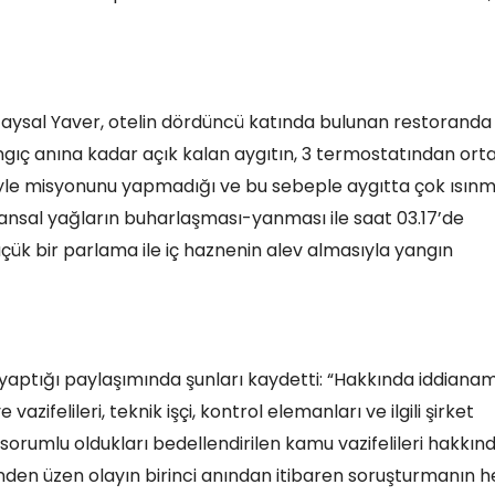
 Faysal Yaver, otelin dördüncü katında bulunan restoranda
aşlangıç anına kadar açık kalan aygıtın, 3 termostatından ort
yle misyonunu yapmadığı ve bu sebeple aygıtta çok ısın
yvansal yağların buharlaşması-yanması ile saat 03.17’de
üçük bir parlama ile iç haznenin alev almasıyla yangın
aptığı paylaşımında şunları kaydetti: “Hakkında iddiana
azifelileri, teknik işçi, kontrol elemanları ve ilgili şirket
sorumlu oldukları bedellendirilen kamu vazifelileri hakkın
nden üzen olayın birinci anından itibaren soruşturmanın h