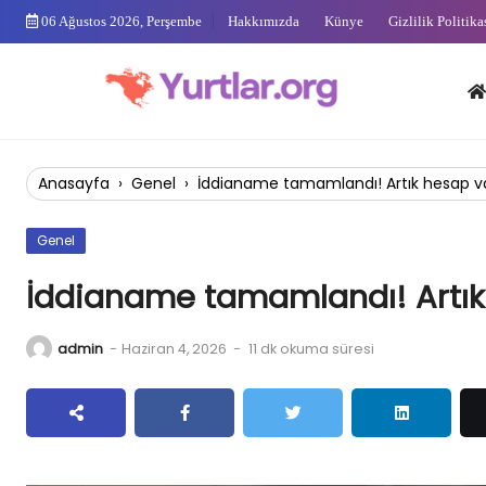
Skip
06 Ağustos 2026, Perşembe
Hakkımızda
Künye
Gizlilik Politika
to
content
Anas
Anasayfa
›
Genel
›
İddianame tamamlandı! Artık hesap va
Genel
İddianame tamamlandı! Artık
admin
-
Haziran 4, 2026
-
11 dk okuma süresi