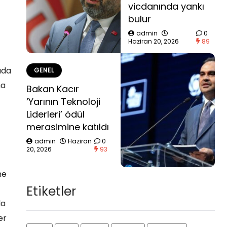
vicdanında yankı
bulur
admin
0
Haziran 20, 2026
89
ada
GENEL
ma
Bakan Kacır
‘Yarının Teknoloji
Liderleri’ ödül
merasimine katıldı
admin
Haziran
0
20, 2026
93
me
Etiketler
da
er