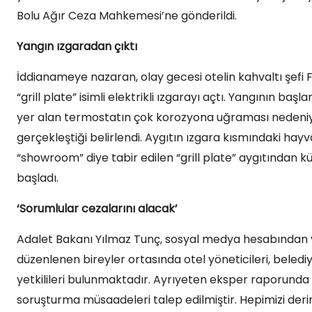
Bolu Ağır Ceza Mahkemesi’ne gönderildi.
Yangın ızgaradan çıktı
İddianameye nazaran, olay gecesi otelin kahvaltı şefi
“grill plate” isimli elektrikli ızgarayı açtı. Yangının b
yer alan termostatın çok korozyona uğraması nedeni
gerçekleştiği belirlendi. Aygıtın ızgara kısmındaki ha
“showroom” diye tabir edilen “grill plate” aygıtından k
başladı.
‘Sorumlular cezalarını alacak’
Adalet Bakanı Yılmaz Tunç, sosyal medya hesabından y
düzenlenen bireyler ortasında otel yöneticileri, belediye v
yetkilileri bulunmaktadır. Ayrıyeten eksper raporunda 
soruşturma müsaadeleri talep edilmiştir. Hepimizi deri