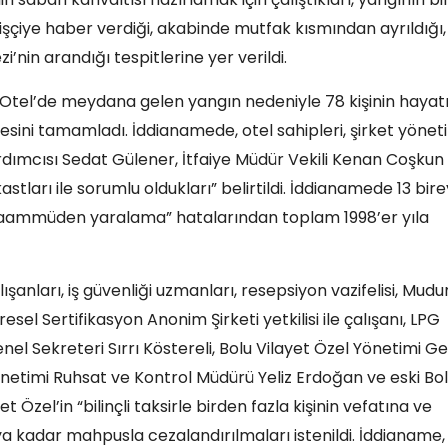
 işçiye haber verdiği, akabinde mutfak kısmından ayrıldığı,
’nin arandığı tespitlerine yer verildi.
 Otel’de meydana gelen yangın nedeniyle 78 kişinin hayatı
amesini tamamladı. İddianamede, otel sahipleri, şirket yönet
 Yardımcısı Sedat Gülener, İtfaiye Müdür Vekili Kenan Coşkun
stları ile sorumlu oldukları” belirtildi. İddianamede 13 bire
a taammüden yaralama” hatalarından toplam 1998’er yıla
şanları, iş güvenliği uzmanları, resepsiyon vazifelisi, Mudu
esel Sertifikasyon Anonim Şirketi yetkilisi ile çalışanı, LPG
enel Sekreteri Sırrı Köstereli, Bolu Vilayet Özel Yönetimi G
önetimi Ruhsat ve Kontrol Müdürü Yeliz Erdoğan ve eski Bo
zel’in “bilinçli taksirle birden fazla kişinin vefatına ve
 kadar mahpusla cezalandırılmaları istenildi. İddianame,