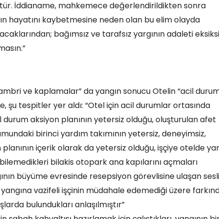
ştür. İddianame, mahkemece değerlendirildikten sonra
mızın hayatını kaybetmesine neden olan bu elim olayda
lacaklarından; bağımsız ve tarafsız yargının adaleti eksiks
masın.”
lambri ve kaplamalar” da yangın sonucu Otelin “acil duru
 şu tespitler yer aldı: “Otel için acil durumlar ortasında
 durum aksiyon planının yetersiz olduğu, oluşturulan afet
mundaki birinci yardım takımının yetersiz, deneyimsiz,
planının içerik olarak da yetersiz olduğu, işçiye otelde ya
bilemedikleri bilakis otopark ana kapılarını açmaları
ının büyüme evresinde resepsiyon görevlisine ulaşan sesl
 yangına vazifeli işçinin müdahale edemediği üzere farkın
arda bulundukları anlaşılmıştır”
sabah kahvaltısı hazırlamak için çalıştıkları, yangının bir