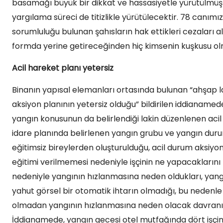
basamağı büyük bir dikkat ve hassasiyetle yürütülmü
yargılama süreci de titizlikle yürütülecektir. 78 canı
sorumluluğu bulunan şahısların hak ettikleri cezaları a
formda yerine getireceğinden hiç kimsenin kuşkusu ol
Acil hareket planı yetersiz
Binanın yapısal elemanları ortasında bulunan “ahşap 
aksiyon planının yetersiz olduğu” bildirilen iddianamede,
yangın konusunun da belirlendiği lakin düzenlenen acil
idare planında belirlenen yangın grubu ve yangın duru
eğitimsiz bireylerden oluşturulduğu, acil durum aksiyon 
eğitimi verilmemesi nedeniyle işçinin ne yapacaklarını 
nedeniyle yangının hızlanmasına neden oldukları, yang
yahut görsel bir otomatik ihtarın olmadığı, bu nedenl
olmadan yangının hızlanmasına neden olacak davranışl
İddianamede, yangın gecesi otel mutfağında dört işçinin 