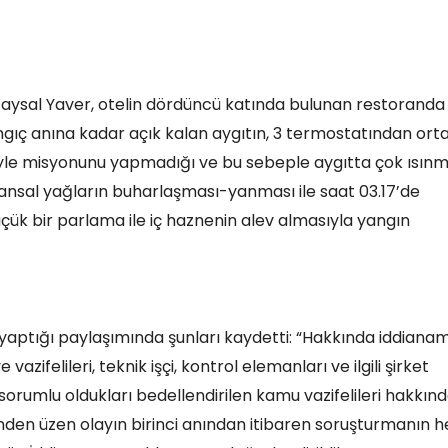
 Faysal Yaver, otelin dördüncü katında bulunan restoranda
aşlangıç anına kadar açık kalan aygıtın, 3 termostatından ort
yle misyonunu yapmadığı ve bu sebeple aygıtta çok ısın
yvansal yağların buharlaşması-yanması ile saat 03.17’de
üçük bir parlama ile iç haznenin alev almasıyla yangın
aptığı paylaşımında şunları kaydetti: “Hakkında iddiana
azifelileri, teknik işçi, kontrol elemanları ve ilgili şirket
orumlu oldukları bedellendirilen kamu vazifelileri hakkın
nden üzen olayın birinci anından itibaren soruşturmanın h