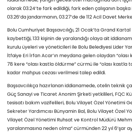
olarak 03.24’te fark edildiği, fark eden çalışanın başka
03.26’da jandarmanın, 03.27’de de 112 Acil Davet Merkezi
Bolu Cumhuriyet Başsavcılığı, 21 Ocak’ta Grand Kartal
kaybettiği, 133 kişinin de yaralandığı olaya ait iddian
kurulu üyeleri ve yöneticileri ile Bolu Belediyesi Lider
İtfaiye Eri İrfan Acar’ın meydana gelen olaydan “olası ka
78 kere “olası kastla öldürme” cürmü ile “olası kastl
kadar mahpus cezası verilmesi talep edildi.
Başsavcılıkça hazırlanan iddianamede, otelin teknik çalı
Güç Sanayi ve Ticaret Anonim Şirketi yetkilileri, FQC Kür
tesisatı bakım vazifelileri, Bolu Vilayet Özel Yönetimi G
Sekreter Yardımcısı Bünyamin Bal, Bolu Vilayet Özel Y
Vilayet Özel Yönetimi Ruhsat ve Kontrol Müdürü Mehmet Ö
yaralanmasına neden olma” cürmünden 22 yıl 6’şar aya