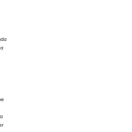
ada
ma
me
da
er