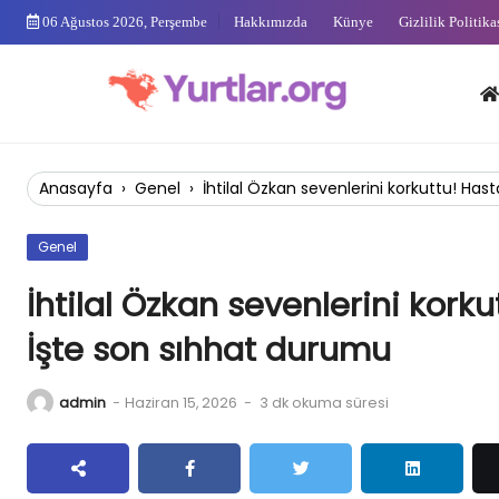
Skip
06 Ağustos 2026, Perşembe
Hakkımızda
Künye
Gizlilik Politika
to
content
Anas
Anasayfa
›
Genel
›
İhtilal Özkan sevenlerini korkuttu! Ha
Genel
İhtilal Özkan sevenlerini kork
İşte son sıhhat durumu
admin
-
Haziran 15, 2026
-
3 dk okuma süresi