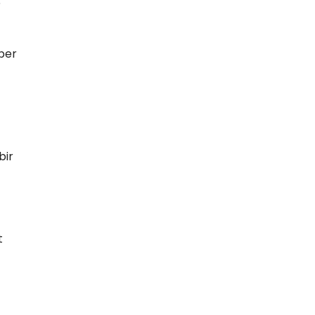
6
aber
bir
t