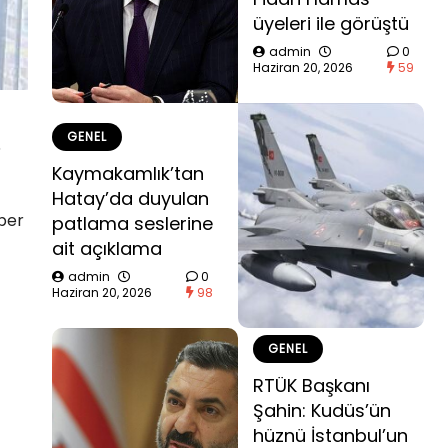
üyeleri ile görüştü
admin
0
Haziran 20, 2026
59
GENEL
6
Kaymakamlık’tan
Hatay’da duyulan
aber
patlama seslerine
ait açıklama
admin
0
Haziran 20, 2026
98
GENEL
RTÜK Başkanı
Şahin: Kudüs’ün
hüznü İstanbul’un