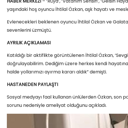
HABER MERKEZİ
– ‘Rüya’, ‘Vatanım Sensin’, ‘Gelsin Hayat 
yaşındaki hoş oyuncu İhtilal Özkan, aşk hayatı ve mes
Evlenecekleri beklenen oyuncu İhtilal Özkan ve Galata
sevenlerini üzmüştü.
AYRILIK AÇIKLAMASI
Katıldığı bir aktiflikte görüntülenen İhtilal Özkan, ‘Sev
doğrulayabilirim. Dediğim üzere herkes kendi hayatına 
halde yollarımızı ayırma kararı aldık” demişti.
HASTANEDEN PAYLAŞTI
Sosyal medyayı faal kullanan ünlülerden Özkan, son pay
sorunu nedeniyle ameliyat olduğunu açıkladı.