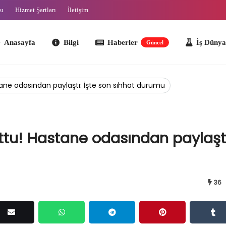
sı
Hizmet Şartları
İletişim
ayfa
Bilgi
Haberler
İş Dünyası
O
Güncel
stane odasından paylaştı: İşte son sıhhat durumu
uttu! Hastane odasından paylaştı
36