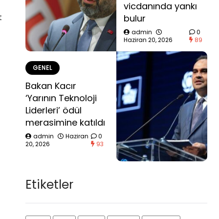
vicdanında yankı
t
bulur
admin
0
Haziran 20, 2026
89
GENEL
Bakan Kacır
‘Yarının Teknoloji
Liderleri’ ödül
merasimine katıldı
admin
Haziran
0
20, 2026
93
Etiketler