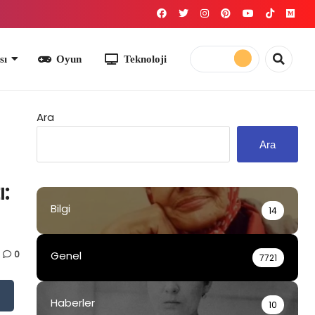
yun
Teknoloji
Ara
Ara
:
Bilgi
14
0
Genel
7721
Haberler
10