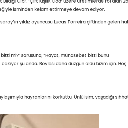
Bildiği Gibi’, ‘Çift Kişilik Oda’ üzere üretimlerde rol alan 2
leğiyle isminden kelam ettirmeye devam ediyor.
saray’ın yıldız oyuncusu Lucas Torreira çiftinden gelen h
gi bitti mi?’ sorusuna, “Hayat, münasebet bitti bunu
bakıyor şu anda. Böylesi daha düzgün oldu bizim için. Hoş 
laşımıyla hayranlarını korkuttu. Ünlü isim, yaşadığı sıhha