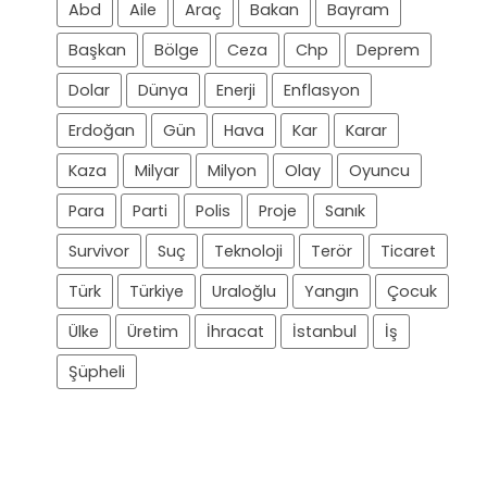
Abd
Aile
Araç
Bakan
Bayram
Başkan
Bölge
Ceza
Chp
Deprem
Dolar
Dünya
Enerji
Enflasyon
Erdoğan
Gün
Hava
Kar
Karar
Kaza
Milyar
Milyon
Olay
Oyuncu
Para
Parti
Polis
Proje
Sanık
Survivor
Suç
Teknoloji
Terör
Ticaret
Türk
Türkiye
Uraloğlu
Yangın
Çocuk
Ülke
Üretim
İhracat
İstanbul
İş
Şüpheli