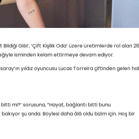
Bildiği Gibi’, ‘Çift Kişilik Oda’ üzere üretimlerde rol alan 2
leğiyle isminden kelam ettirmeye devam ediyor.
saray’ın yıldız oyuncusu Lucas Torreira çiftinden gelen h
i bitti mi?’ sorusuna, “Hayat, bağlantı bitti bunu
akıyor şu anda. Böylesi daha âlâ oldu bizim için. Hoş bir