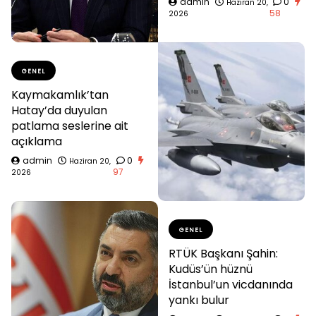
admin
0
Haziran 20,
58
2026
GENEL
Kaymakamlık’tan
Hatay’da duyulan
patlama seslerine ait
açıklama
admin
0
Haziran 20,
97
2026
GENEL
RTÜK Başkanı Şahin:
Kudüs’ün hüznü
İstanbul’un vicdanında
yankı bulur