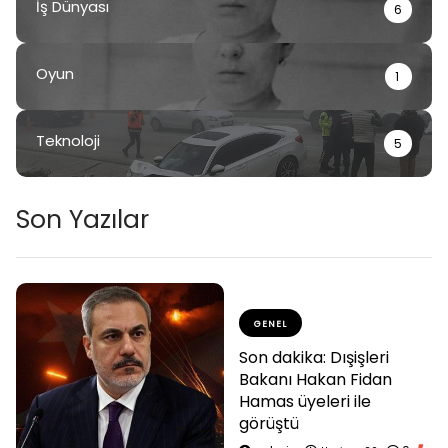
İş Dünyası
6
Oyun
1
Teknoloji
5
Son Yazılar
GENEL
Son dakika: Dışişleri
Bakanı Hakan Fidan
Hamas üyeleri ile
görüştü