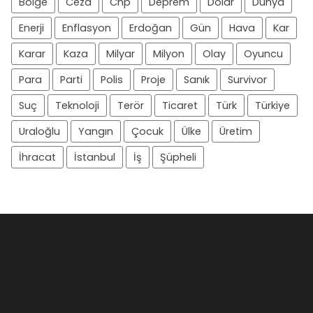
Bölge
Ceza
Chp
Deprem
Dolar
Dünya
Enerji
Enflasyon
Erdoğan
Gün
Hava
Kar
Karar
Kaza
Milyar
Milyon
Olay
Oyuncu
Para
Parti
Polis
Proje
Sanık
Survivor
Suç
Teknoloji
Terör
Ticaret
Türk
Türkiye
Uraloğlu
Yangın
Çocuk
Ülke
Üretim
İhracat
İstanbul
İş
Şüpheli