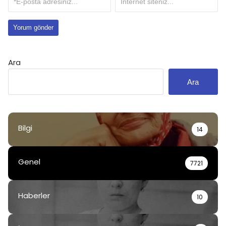
Ara
Ara
Bilgi
14
Genel
7721
Haberler
10