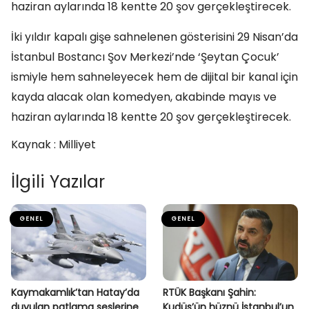
haziran aylarında 18 kentte 20 şov gerçekleştirecek.
İki yıldır kapalı gişe sahnelenen gösterisini 29 Nisan’da
İstanbul Bostancı Şov Merkezi’nde ‘Şeytan Çocuk’
ismiyle hem sahneleyecek hem de dijital bir kanal için
kayda alacak olan komedyen, akabinde mayıs ve
haziran aylarında 18 kentte 20 şov gerçekleştirecek.
Kaynak : Milliyet
İlgili Yazılar
GENEL
GENEL
Kaymakamlık’tan Hatay’da
RTÜK Başkanı Şahin:
duyulan patlama seslerine
Kudüs’ün hüznü İstanbul’un