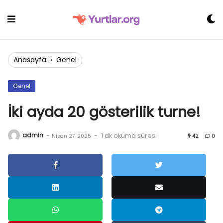
Skip
to
content
Anasayfa
›
Genel
Genel
İki ayda 20 gösterilik turne!
admin
-
-
1 dk okuma süresi
Nisan 27, 2025
42
0