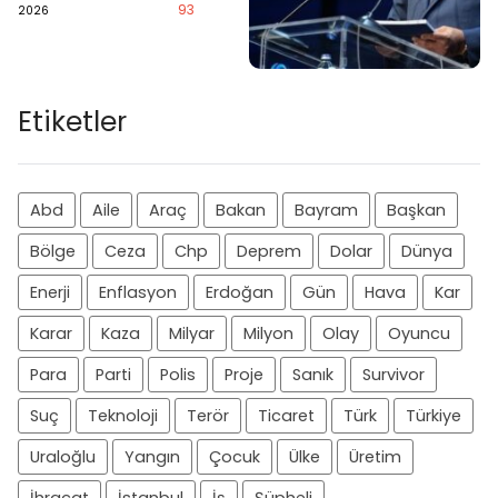
93
2026
Etiketler
Abd
Aile
Araç
Bakan
Bayram
Başkan
Bölge
Ceza
Chp
Deprem
Dolar
Dünya
Enerji
Enflasyon
Erdoğan
Gün
Hava
Kar
Karar
Kaza
Milyar
Milyon
Olay
Oyuncu
Para
Parti
Polis
Proje
Sanık
Survivor
Suç
Teknoloji
Terör
Ticaret
Türk
Türkiye
Uraloğlu
Yangın
Çocuk
Ülke
Üretim
İhracat
İstanbul
İş
Şüpheli