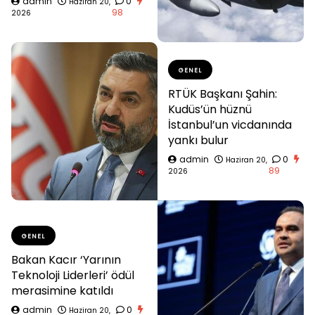
admin
0
Haziran 20,
98
2026
GENEL
RTÜK Başkanı Şahin:
Kudüs’ün hüznü
İstanbul’un vicdanında
yankı bulur
admin
0
Haziran 20,
89
2026
GENEL
Bakan Kacır ‘Yarının
Teknoloji Liderleri’ ödül
merasimine katıldı
admin
0
Haziran 20,