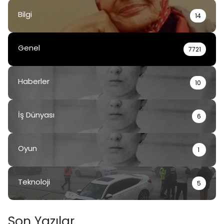
Bilgi
14
Genel
7721
Haberler
10
İş Dünyası
6
Oyun
1
Teknoloji
5
Son Yazılar