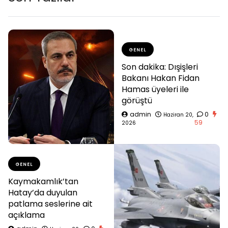
GENEL
Son dakika: Dışişleri
Bakanı Hakan Fidan
Hamas üyeleri ile
görüştü
admin
0
Haziran 20,
59
2026
GENEL
Kaymakamlık’tan
Hatay’da duyulan
patlama seslerine ait
açıklama