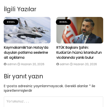
İlgili Yazılar
GENEL
GENEL
Kaymakamlık’tan Hatay’da
RTÜK Başkanı Şahin:
duyulan patlama seslerine
Kudüs’ün hüznü İstanbul’un
ait açıklama
vicdanında yankı bulur
admin
Haziran 20, 2026
admin
Haziran 20, 2026
Bir yanıt yazın
E-posta adresiniz yayınlanmayacak.
Gerekli alanlar
*
ile
işaretlenmişlerdir