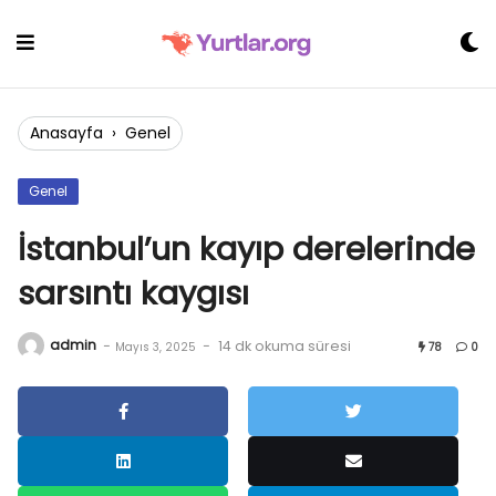
Skip
to
content
Anasayfa
›
Genel
Genel
İstanbul’un kayıp derelerinde
sarsıntı kaygısı
admin
-
-
14 dk okuma süresi
Mayıs 3, 2025
78
0