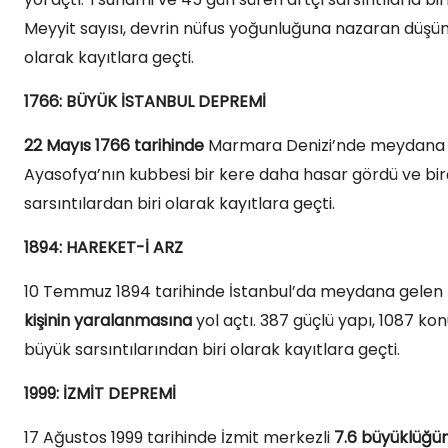
Meyyit sayısı, devrin nüfus yoğunluğuna nazaran düşü
olarak kayıtlara geçti. ​
1766: BÜYÜK İSTANBUL DEPREMİ
22 Mayıs 1766 tarihinde
Marmara Denizi’nde meydana ge
Ayasofya’nın kubbesi bir kere daha hasar gördü ve birçok
sarsıntılardan biri olarak kayıtlara geçti. ​
1894: HAREKET-İ ARZ
10 Temmuz 1894 tarihinde İstanbul’da meydana gele
kişinin yaralanmasına
yol açtı. 387 güçlü yapı, 1087 ko
büyük sarsıntılarından biri olarak kayıtlara geçti.
1999: İZMİT DEPREMİ
17 Ağustos 1999 tarihinde İzmit merkezli
7.6 büyüklüğünd