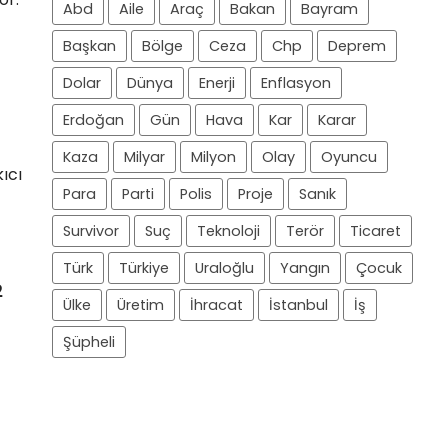
Abd
Aile
Araç
Bakan
Bayram
Başkan
Bölge
Ceza
Chp
Deprem
Dolar
Dünya
Enerji
Enflasyon
Erdoğan
Gün
Hava
Kar
Karar
Kaza
Milyar
Milyon
Olay
Oyuncu
ıcı
Para
Parti
Polis
Proje
Sanık
Survivor
Suç
Teknoloji
Terör
Ticaret
Türk
Türkiye
Uraloğlu
Yangın
Çocuk
2
Ülke
Üretim
İhracat
İstanbul
İş
Şüpheli