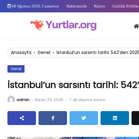
Skip
08 Ağustos 2026, Cumartesi
Hakkımızda
Künye
Gizlilik Politik
to
content
Anas
Anasayfa
›
Genel
›
İstanbul’un sarsıntı tarihi: 542’den 202
Genel
İstanbul’un sarsıntı tarihi: 54
admin
-
Nisan 29, 2025
-
7 dk okuma süresi