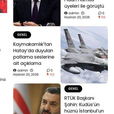
üyeleri ile görüştü
admin
0
Haziran 20, 2026
59
GENEL
Kaymakamlık’tan
a
Hatay’da duyulan
patlama seslerine
ait açıklama
admin
0
Haziran 20, 2026
103
ina
GENEL
RTÜK Başkanı
Şahin: Kudüs’ün
hüznü İstanbul’un