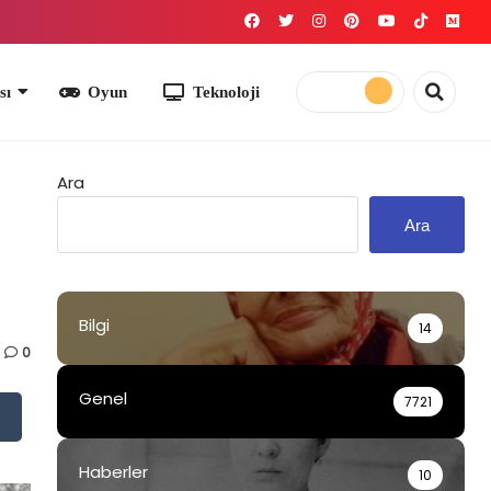
yun
Teknoloji
Ara
Ara
Bilgi
14
0
Genel
7721
Haberler
10