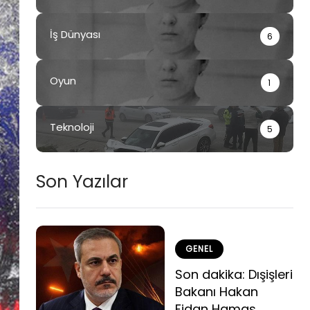
İş Dünyası
6
Oyun
1
Teknoloji
5
Son Yazılar
GENEL
Son dakika: Dışişleri
Bakanı Hakan
Fidan Hamas