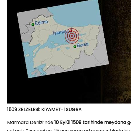
1509 ZELZELESİ: KIYAMET-İ SUGRA
Marmara Denizi’nde
10 Eylül 1509 tarihinde meydana 
yol açtı. Tsunami ve 45 gün süren artçı sarsıntılarla bir