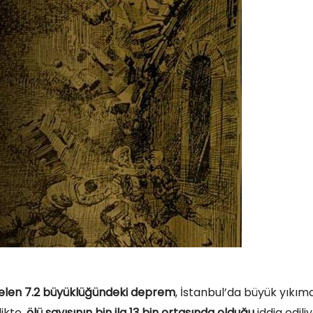
gelen 7.2 büyüklüğündeki deprem
, İstanbul’da büyük yıkım
likte,
ölü sayısının bin ila 13 bin ortasında olduğu
iddia ediliy