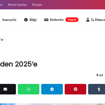
ası
Hizmet Şartları
İletişim
ayfa
Bilgi
Haberler
İş Dünyası
O
Güncel
5’e
2’den 2025’e
64