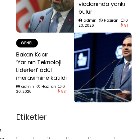
vicdanında yankı
bulur
admin
Haziran
0
20, 2026
91
GENEL
Bakan Kacır
‘Yarının Teknoloji
Liderleri’ ödül
merasimine katıldı
admin
Haziran
0
20, 2026
93
Etiketler
a
or.