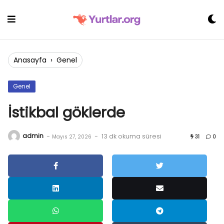
Skip
to
content
Anasayfa
›
Genel
Genel
İstikbal göklerde
admin
-
-
13 dk okuma süresi
Mayıs 27, 2026
31
0