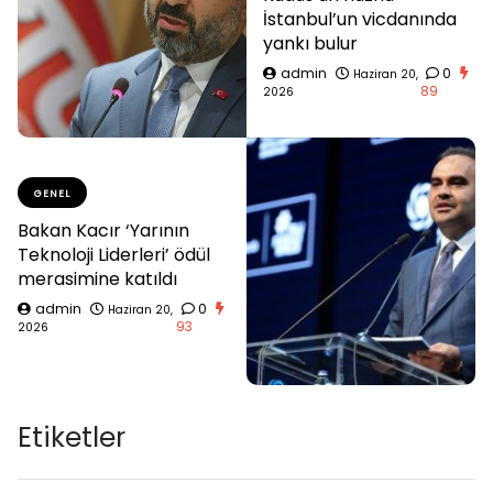
İstanbul’un vicdanında
yankı bulur
admin
0
Haziran 20,
89
2026
GENEL
Bakan Kacır ‘Yarının
Teknoloji Liderleri’ ödül
merasimine katıldı
admin
0
Haziran 20,
93
2026
Etiketler