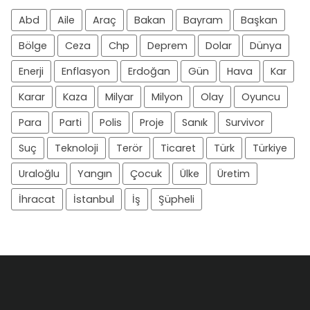
Abd
Aile
Araç
Bakan
Bayram
Başkan
Bölge
Ceza
Chp
Deprem
Dolar
Dünya
Enerji
Enflasyon
Erdoğan
Gün
Hava
Kar
Karar
Kaza
Milyar
Milyon
Olay
Oyuncu
Para
Parti
Polis
Proje
Sanık
Survivor
Suç
Teknoloji
Terör
Ticaret
Türk
Türkiye
Uraloğlu
Yangın
Çocuk
Ülke
Üretim
İhracat
İstanbul
İş
Şüpheli