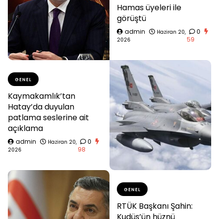
Hamas üyeleri ile
görüştü
admin
0
Haziran 20,
59
2026
GENEL
Kaymakamlık’tan
Hatay’da duyulan
patlama seslerine ait
açıklama
admin
0
Haziran 20,
98
2026
GENEL
RTÜK Başkanı Şahin:
Kudüs’ün hüznü