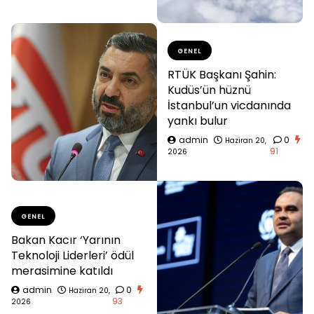
GENEL
RTÜK Başkanı Şahin:
Kudüs’ün hüznü
İstanbul’un vicdanında
yankı bulur
admin
0
Haziran 20,
91
2026
GENEL
Bakan Kacır ‘Yarının
Teknoloji Liderleri’ ödül
merasimine katıldı
admin
0
Haziran 20,
93
2026