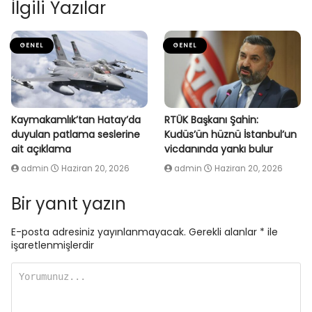
İlgili Yazılar
GENEL
GENEL
Kaymakamlık’tan Hatay’da
RTÜK Başkanı Şahin:
duyulan patlama seslerine
Kudüs’ün hüznü İstanbul’un
ait açıklama
vicdanında yankı bulur
admin
Haziran 20, 2026
admin
Haziran 20, 2026
Bir yanıt yazın
E-posta adresiniz yayınlanmayacak.
Gerekli alanlar
*
ile
işaretlenmişlerdir