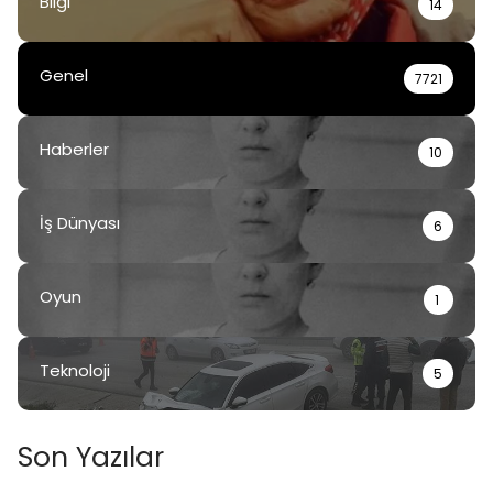
Bilgi
14
Genel
7721
Haberler
10
İş Dünyası
6
Oyun
1
Teknoloji
5
Son Yazılar