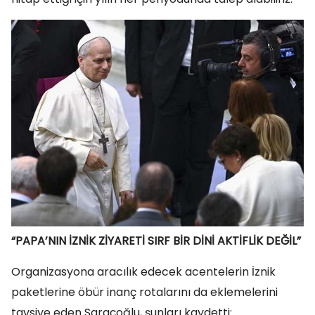
“PAPA’NIN İZNİK ZİYARETİ SIRF BİR DİNİ AKTİFLİK DEĞİL”
Organizasyona aracılık edecek acentelerin İznik
paketlerine öbür inanç rotalarını da eklemelerini
tavsiye eden Saraçoğlu, şunları kaydetti: