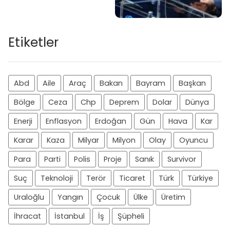
Etiketler
Abd
Aile
Araç
Bakan
Bayram
Başkan
Bölge
Ceza
Chp
Deprem
Dolar
Dünya
Enerji
Enflasyon
Erdoğan
Gün
Hava
Kar
Karar
Kaza
Milyar
Milyon
Olay
Oyuncu
Para
Parti
Polis
Proje
Sanık
Survivor
Suç
Teknoloji
Terör
Ticaret
Türk
Türkiye
Uraloğlu
Yangın
Çocuk
Ülke
Üretim
İhracat
İstanbul
İş
Şüpheli