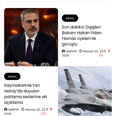
GENEL
Son dakika: Dışişleri
Bakanı Hakan Fidan
Hamas üyeleri ile
görüştü
admin
0
Haziran 20,
59
2026
GENEL
Kaymakamlık’tan
Hatay’da duyulan
patlama seslerine ait
açıklama
admin
0
Haziran 20,
103
2026