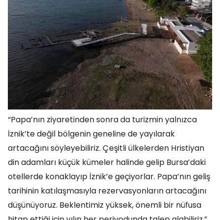
“Papa’nın ziyaretinden sonra da turizmin yalnızca
İznik’te değil bölgenin geneline de yayılarak
artacağını söyleyebiliriz. Çeşitli ülkelerden Hristiyan
din adamları küçük kümeler halinde gelip Bursa’daki
otellerde konaklayıp İznik’e geçiyorlar. Papa’nın geliş
tarihinin katılaşmasıyla rezervasyonların artacağını
düşünüyoruz. Beklentimiz yüksek, önemli bir nüfusa
hitap ettiği için yılın her periyodunda talep alabiliriz.”