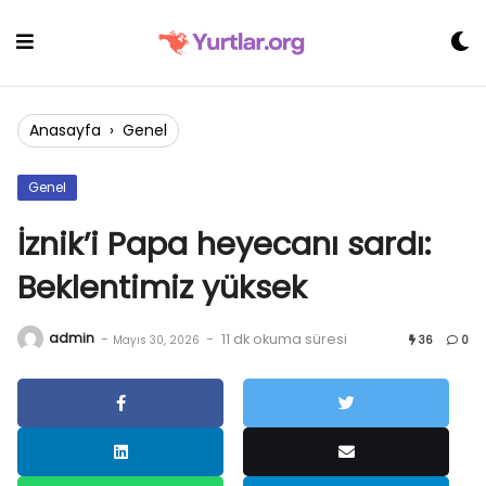
Skip
to
content
Anasayfa
›
Genel
Genel
İznik’i Papa heyecanı sardı:
Beklentimiz yüksek
admin
-
-
11 dk okuma süresi
Mayıs 30, 2026
36
0