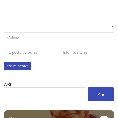
Ara
Ara