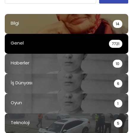
Bilgi
14
Genel
7721
Haberler
10
İş Dünyası
6
Oyun
1
Teknoloji
5