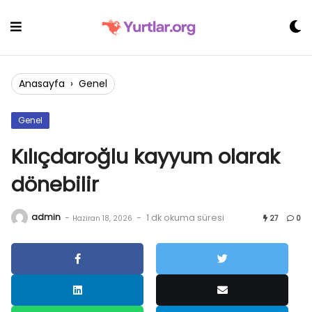
Skip
to
content
Anasayfa
›
Genel
Genel
Kılıçdaroğlu kayyum olarak
dönebilir
admin
-
-
1 dk okuma süresi
Haziran 18, 2026
27
0