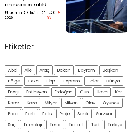
merasimine katıldı
admin
0
Haziran 20,
93
2026
Etiketler
Abd
Aile
Araç
Bakan
Bayram
Başkan
Bölge
Ceza
Chp
Deprem
Dolar
Dünya
Enerji
Enflasyon
Erdoğan
Gün
Hava
Kar
Karar
Kaza
Milyar
Milyon
Olay
Oyuncu
Para
Parti
Polis
Proje
Sanık
Survivor
Suç
Teknoloji
Terör
Ticaret
Türk
Türkiye