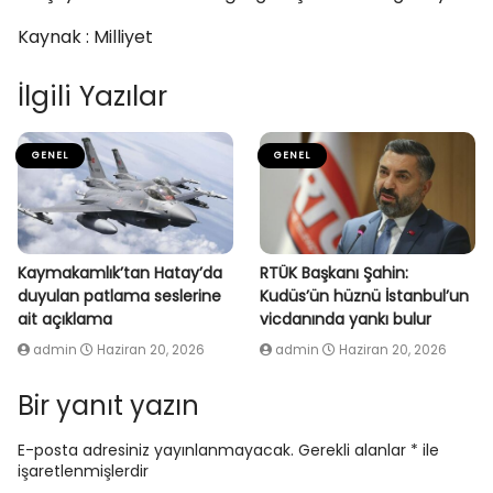
Kaynak : Milliyet
İlgili Yazılar
GENEL
GENEL
Kaymakamlık’tan Hatay’da
RTÜK Başkanı Şahin:
duyulan patlama seslerine
Kudüs’ün hüznü İstanbul’un
ait açıklama
vicdanında yankı bulur
admin
Haziran 20, 2026
admin
Haziran 20, 2026
Bir yanıt yazın
E-posta adresiniz yayınlanmayacak.
Gerekli alanlar
*
ile
işaretlenmişlerdir