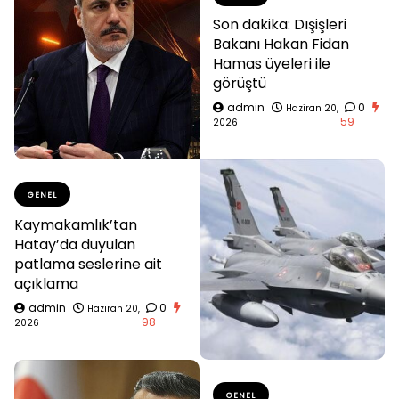
Son dakika: Dışişleri
Bakanı Hakan Fidan
Hamas üyeleri ile
görüştü
admin
0
Haziran 20,
59
2026
GENEL
Kaymakamlık’tan
Hatay’da duyulan
patlama seslerine ait
açıklama
admin
0
Haziran 20,
98
2026
GENEL