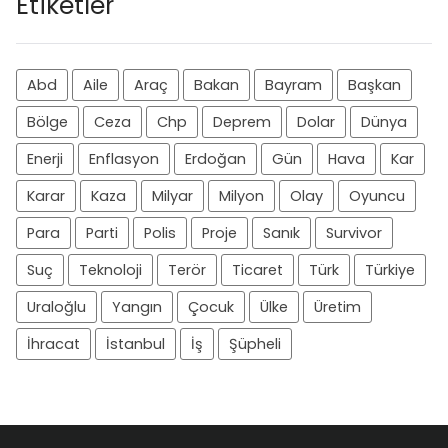
Etiketler
Abd
Aile
Araç
Bakan
Bayram
Başkan
Bölge
Ceza
Chp
Deprem
Dolar
Dünya
Enerji
Enflasyon
Erdoğan
Gün
Hava
Kar
Karar
Kaza
Milyar
Milyon
Olay
Oyuncu
Para
Parti
Polis
Proje
Sanık
Survivor
Suç
Teknoloji
Terör
Ticaret
Türk
Türkiye
Uraloğlu
Yangın
Çocuk
Ülke
Üretim
İhracat
İstanbul
İş
Şüpheli