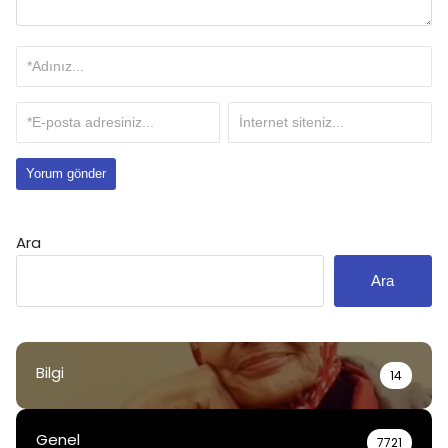
Ara
Ara
Bilgi
14
Genel
7721