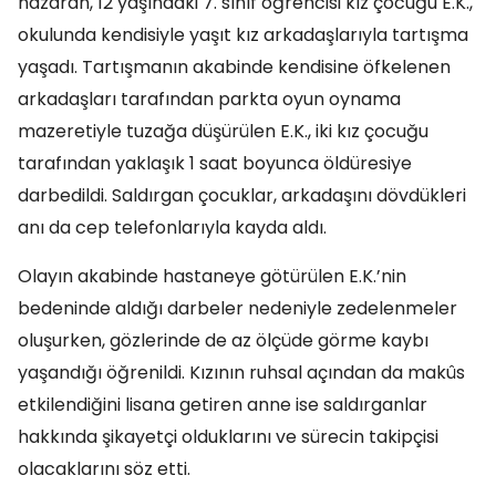
nazaran, 12 yaşındaki 7. sınıf öğrencisi kız çocuğu E.K.,
okulunda kendisiyle yaşıt kız arkadaşlarıyla tartışma
yaşadı. Tartışmanın akabinde kendisine öfkelenen
arkadaşları tarafından parkta oyun oynama
mazeretiyle tuzağa düşürülen E.K., iki kız çocuğu
tarafından yaklaşık 1 saat boyunca öldüresiye
darbedildi. Saldırgan çocuklar, arkadaşını dövdükleri
anı da cep telefonlarıyla kayda aldı.
Olayın akabinde hastaneye götürülen E.K.’nin
bedeninde aldığı darbeler nedeniyle zedelenmeler
oluşurken, gözlerinde de az ölçüde görme kaybı
yaşandığı öğrenildi. Kızının ruhsal açından da makûs
etkilendiğini lisana getiren anne ise saldırganlar
hakkında şikayetçi olduklarını ve sürecin takipçisi
olacaklarını söz etti.