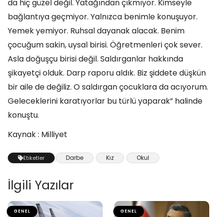
da hiç güzel değil. Yatağından çıkmıyor. Kimseyle
bağlantıya geçmiyor. Yalnızca benimle konuşuyor.
Yemek yemiyor. Ruhsal dayanak alacak. Benim
çocuğum sakin, uysal birisi. Öğretmenleri çok sever.
Asla doğuşçu birisi değil. Saldırganlar hakkında
şikayetçi olduk. Darp raporu aldık. Biz şiddete düşkün
bir aile de değiliz. O saldırgan çocuklara da acıyorum.
Geleceklerini karatıyorlar bu türlü yaparak” halinde
konuştu.
Kaynak : Milliyet
Darbe
Kız
Okul
Etiketler
İlgili Yazılar
GENEL
GENEL