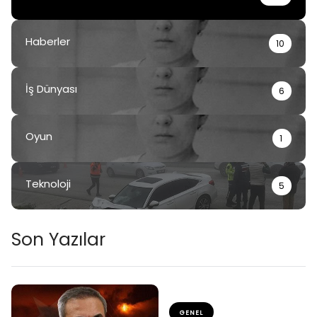
Haberler
10
İş Dünyası
6
Oyun
1
Teknoloji
5
Son Yazılar
GENEL