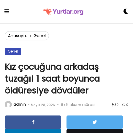
Skip
to
content
Anasayfa
›
Genel
Genel
Kız çocuğuna arkadaş
tuzağı! 1 saat boyunca
öldüresiye dövdüler
admin
-
-
6 dk okuma süresi
Mayıs 28, 2026
30
0