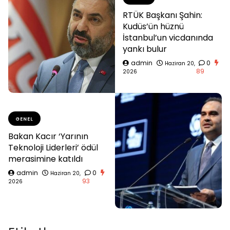
RTÜK Başkanı Şahin:
Kudüs’ün hüznü
İstanbul’un vicdanında
yankı bulur
admin
0
Haziran 20,
89
2026
GENEL
Bakan Kacır ‘Yarının
Teknoloji Liderleri’ ödül
merasimine katıldı
admin
0
Haziran 20,
93
2026