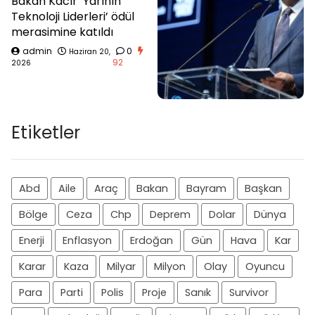
Bakan Kacır ‘Yarının
Teknoloji Liderleri’ ödül
merasimine katıldı
admin
0
Haziran 20,
92
2026
Etiketler
Abd
Aile
Araç
Bakan
Bayram
Başkan
Bölge
Ceza
Chp
Deprem
Dolar
Dünya
Enerji
Enflasyon
Erdoğan
Gün
Hava
Kar
Karar
Kaza
Milyar
Milyon
Olay
Oyuncu
Para
Parti
Polis
Proje
Sanık
Survivor