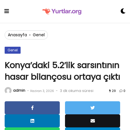
Skip
to
content
Anasayfa
›
Genel
Genel
Konya’daki 5.2’lik sarsıntının
hasar bilançosu ortaya çıktı
admin
-
-
3 dk okuma süresi
Haziran 3, 2026
29
0