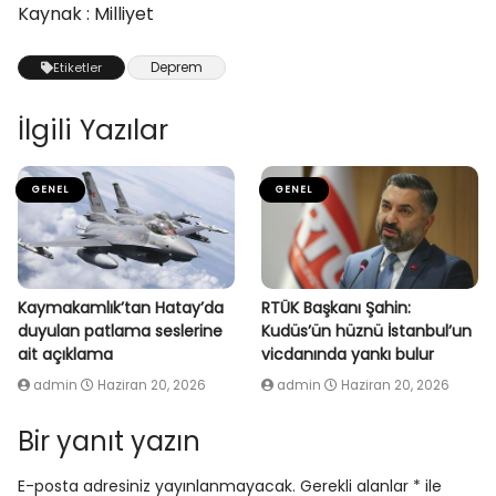
Kaynak : Milliyet
Deprem
Etiketler
İlgili Yazılar
GENEL
GENEL
Kaymakamlık’tan Hatay’da
RTÜK Başkanı Şahin:
duyulan patlama seslerine
Kudüs’ün hüznü İstanbul’un
ait açıklama
vicdanında yankı bulur
admin
Haziran 20, 2026
admin
Haziran 20, 2026
Bir yanıt yazın
E-posta adresiniz yayınlanmayacak.
Gerekli alanlar
*
ile