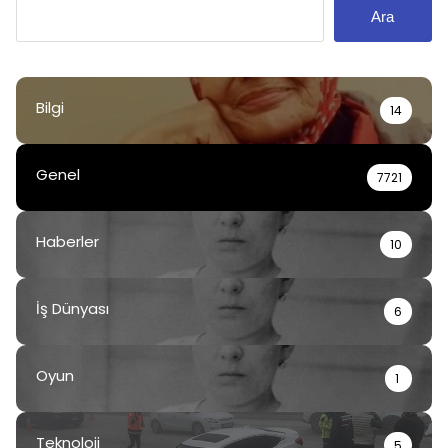
Ara
Bilgi
14
Genel
7721
Haberler
10
İş Dünyası
6
Oyun
1
Teknoloji
5