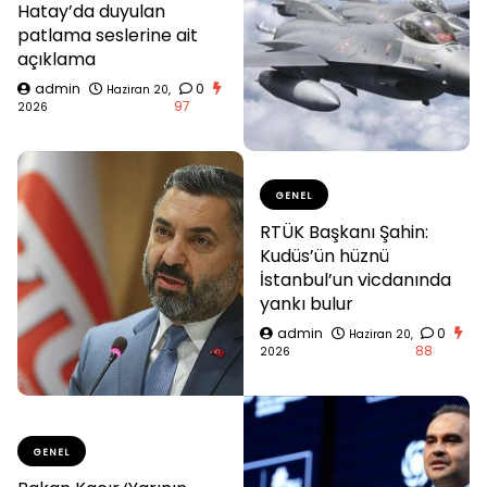
Hatay’da duyulan
patlama seslerine ait
açıklama
admin
0
Haziran 20,
97
2026
GENEL
RTÜK Başkanı Şahin:
Kudüs’ün hüznü
İstanbul’un vicdanında
yankı bulur
admin
0
Haziran 20,
88
2026
GENEL