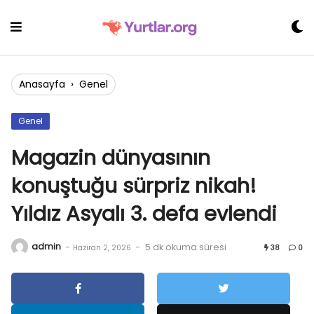
Skip
to
content
Anasayfa
›
Genel
Genel
Magazin dünyasının
konuştuğu sürpriz nikah!
Yıldız Asyalı 3. defa evlendi
admin
-
-
5 dk okuma süresi
Haziran 2, 2026
38
0