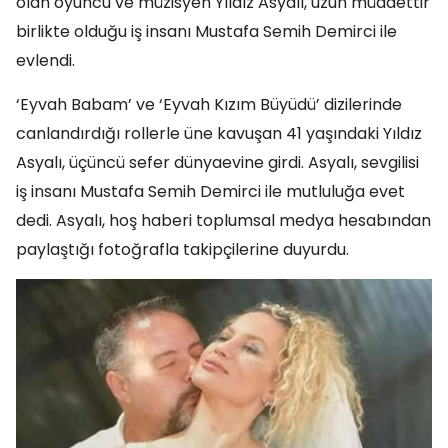
olan oyuncu ve müzisyen Yıldız Asyalı, uzun müddettir
birlikte olduğu iş insanı Mustafa Semih Demirci ile
evlendi.
‘Eyvah Babam’ ve ‘Eyvah Kızım Büyüdü’ dizilerinde
canlandırdığı rollerle üne kavuşan 41 yaşındaki Yıldız
Asyalı, üçüncü sefer dünyaevine girdi. Asyalı, sevgilisi
iş insanı Mustafa Semih Demirci ile mutluluğa evet
dedi. Asyalı, hoş haberi toplumsal medya hesabından
paylaştığı fotoğrafla takipçilerine duyurdu.