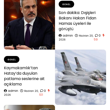
GENEL
Son dakika: Dışişleri
Bakanı Hakan Fidan
Hamas üyeleri ile
görüştü
admin
0
Haziran 20,
59
2026
GENEL
Kaymakamlık’tan
Hatay’da duyulan
patlama seslerine ait
açıklama
admin
0
Haziran 20,
101
2026