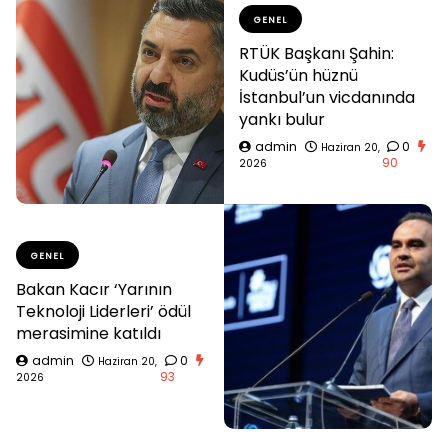
GENEL
RTÜK Başkanı Şahin:
Kudüs’ün hüznü
İstanbul’un vicdanında
yankı bulur
admin
0
Haziran 20,
90
2026
GENEL
Bakan Kacır ‘Yarının
Teknoloji Liderleri’ ödül
merasimine katıldı
admin
0
Haziran 20,
93
2026