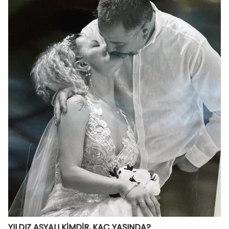
YILDIZ ASYALI KİMDİR, KAÇ YAŞINDA?