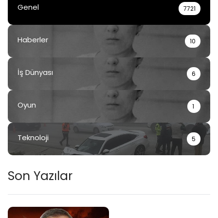
Genel
7721
Haberler
10
İş Dünyası
6
Oyun
1
Teknoloji
5
Son Yazılar