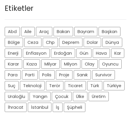
Etiketler
Abd
Aile
Araç
Bakan
Bayram
Başkan
Bölge
Ceza
Chp
Deprem
Dolar
Dünya
Enerji
Enflasyon
Erdoğan
Gün
Hava
Kar
Karar
Kaza
Milyar
Milyon
Olay
Oyuncu
Para
Parti
Polis
Proje
Sanık
Survivor
Suç
Teknoloji
Terör
Ticaret
Türk
Türkiye
Uraloğlu
Yangın
Çocuk
Ülke
Üretim
İhracat
İstanbul
İş
Şüpheli