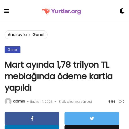
Skip
to
content
Anasayfa
›
Genel
Genel
Mart ayında 1,78 trilyon TL
meblağında ödeme kartla
yapıldı
admin
-
-
8 dk okuma süresi
Haziran 1, 2026
54
0