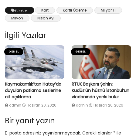
Kart
Kartlı Ödeme
Milyar Tl
Etiketler
Milyon
Nisan Ayı
İlgili Yazılar
GENEL
GENEL
Kaymakamlık’tan Hatay’da
RTÜK Başkanı Şahin:
duyulan patlama seslerine
Kudüs’ün hüznü İstanbul’un
ait açıklama
vicdanında yankı bulur
admin
Haziran 20, 2026
admin
Haziran 20, 2026
Bir yanıt yazın
E-posta adresiniz yayınlanmayacak.
Gerekli alanlar
*
ile