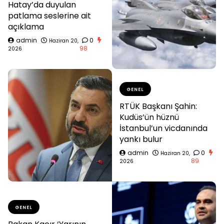
Hatay’da duyulan
patlama seslerine ait
açıklama
admin
0
Haziran 20,
98
2026
GENEL
RTÜK Başkanı Şahin:
Kudüs’ün hüznü
İstanbul’un vicdanında
yankı bulur
admin
0
Haziran 20,
89
2026
GENEL