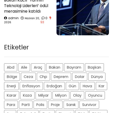
Bakan Kacır ‘Yarının
Teknoloji Liderleri’ ödül
merasimine katıldı
admin
0
Haziran 20,
93
2026
Etiketler
Abd
Aile
Araç
Bakan
Bayram
Başkan
Bölge
Ceza
Chp
Deprem
Dolar
Dünya
Enerji
Enflasyon
Erdoğan
Gün
Hava
Kar
Karar
Kaza
Milyar
Milyon
Olay
Oyuncu
Para
Parti
Polis
Proje
Sanık
Survivor