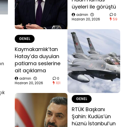
üyeleri ile görüştü
admin
0
Haziran 20, 2026
59
GENEL
Kaymakamlık’tan
Hatay’da duyulan
patlama seslerine
on
ait açıklama
admin
0
Haziran 20, 2026
101
çık
GENEL
RTÜK Başkanı
Şahin: Kudüs’ün
hüznü İstanbul’un