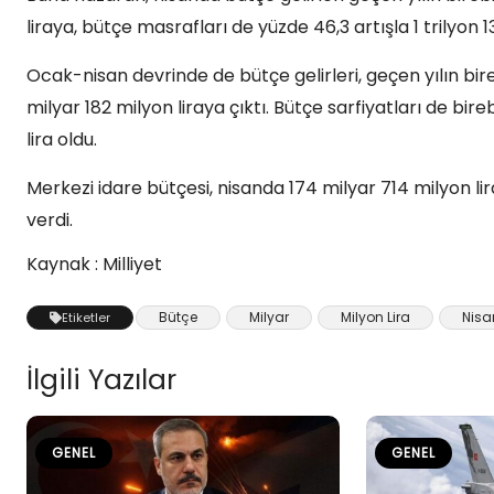
liraya, bütçe masrafları de yüzde 46,3 artışla 1 trilyon 1
Ocak-nisan devrinde de bütçe gelirleri, geçen yılın bi
milyar 182 milyon liraya çıktı. Bütçe sarfiyatları de bir
lira oldu.
Merkezi idare bütçesi, nisanda 174 milyar 714 milyon li
verdi.
Kaynak : Milliyet
Bütçe
Milyar
Milyon Lira
Nisa
Etiketler
İlgili Yazılar
GENEL
GENEL