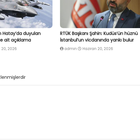
 Hatay’da duyulan
RTÜK Başkanı Şahin: Kudüs’ün hüznü
e ait açıklama
İstanbul’un vicdanında yankı bulur
 20, 2026
admin
Haziran 20, 2026
tlenmişlerdir