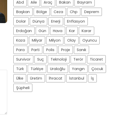
Abd
Aile
Araç
Bakan
Bayram
Başkan
Bölge
Ceza
Chp
Deprem
Dolar
Dünya
Enerji
Enflasyon
Erdoğan
Gün
Hava
Kar
Karar
Kaza
Milyar
Milyon
Olay
Oyuncu
Para
Parti
Polis
Proje
Sanık
Survivor
Suç
Teknoloji
Terör
Ticaret
Türk
Türkiye
Uraloğlu
Yangın
Çocuk
Ülke
Üretim
İhracat
İstanbul
İş
Şüpheli