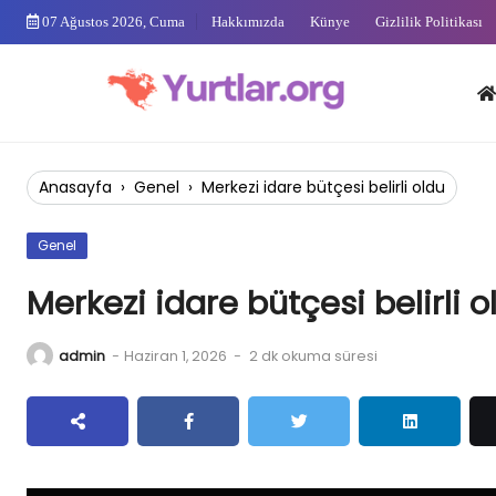
Skip
07 Ağustos 2026, Cuma
Hakkımızda
Künye
Gizlilik Politikası
to
content
Anas
Anasayfa
›
Genel
›
Merkezi idare bütçesi belirli oldu
Genel
Merkezi idare bütçesi belirli o
admin
-
Haziran 1, 2026
-
2 dk okuma süresi