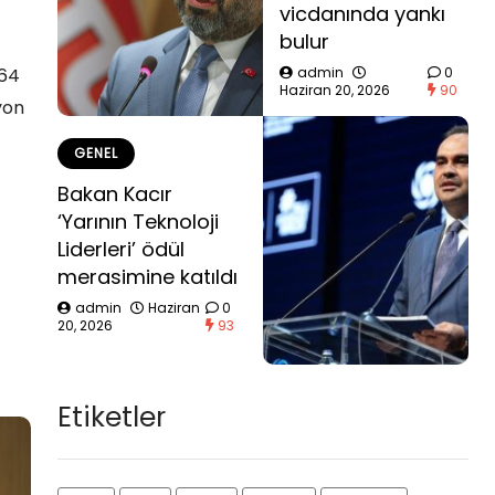
vicdanında yankı
bulur
364
admin
0
Haziran 20, 2026
90
yon
GENEL
Bakan Kacır
‘Yarının Teknoloji
Liderleri’ ödül
merasimine katıldı
admin
Haziran
0
20, 2026
93
Etiketler