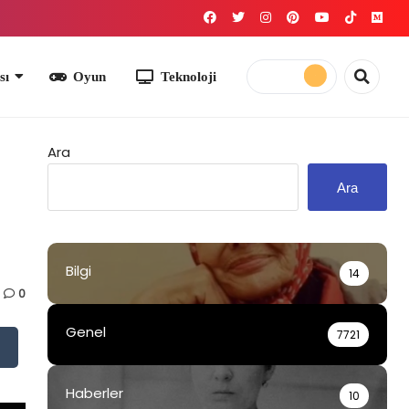
yun
Teknoloji
Ara
Ara
Bilgi
14
0
Genel
7721
Haberler
10