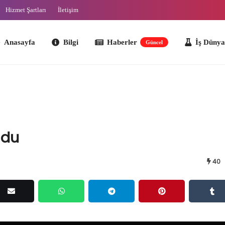
Hizmet Şartları
İletişim
ayfa
Bilgi
Haberler
İş Dünyası
O
Güncel
ldu
40