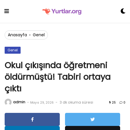
Skip
to
content
Anasayfa
›
Genel
Genel
Okul çıkışında öğretmeni
öldürmüştü! Tabiri ortaya
çıktı
admin
-
-
3 dk okuma süresi
Mayıs 29, 2026
25
0