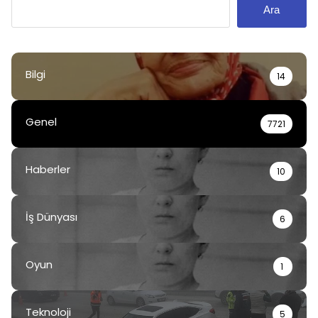
Ara
Bilgi
14
Genel
7721
Haberler
10
İş Dünyası
6
Oyun
1
Teknoloji
5