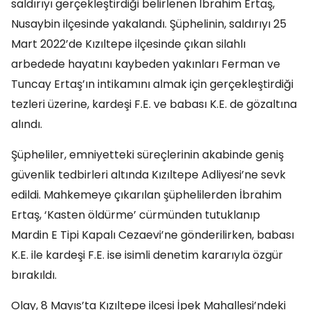
saldırıyı gerçekleştirdiği belirlenen İbrahim Ertaş,
Nusaybin ilçesinde yakalandı. Şüphelinin, saldırıyı 25
Mart 2022’de Kızıltepe ilçesinde çıkan silahlı
arbedede hayatını kaybeden yakınları Ferman ve
Tuncay Ertaş’ın intikamını almak için gerçekleştirdiği
tezleri üzerine, kardeşi F.E. ve babası K.E. de gözaltına
alındı.
Şüpheliler, emniyetteki süreçlerinin akabinde geniş
güvenlik tedbirleri altında Kızıltepe Adliyesi’ne sevk
edildi. Mahkemeye çıkarılan şüphelilerden İbrahim
Ertaş, ‘Kasten öldürme’ cürmünden tutuklanıp
Mardin E Tipi Kapalı Cezaevi’ne gönderilirken, babası
K.E. ile kardeşi F.E. ise isimli denetim kararıyla özgür
bırakıldı.
Olay, 8 Mayıs’ta Kızıltepe ilçesi İpek Mahallesi’ndeki