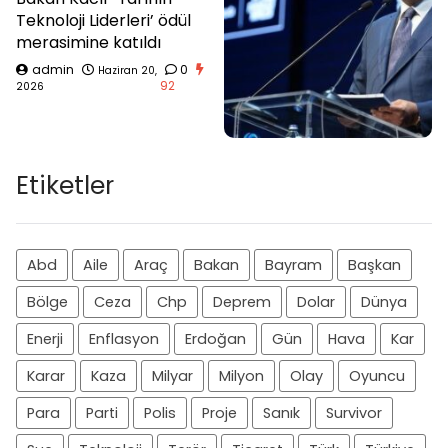
Teknoloji Liderleri’ ödül
merasimine katıldı
admin
0
Haziran 20,
92
2026
Etiketler
Abd
Aile
Araç
Bakan
Bayram
Başkan
Bölge
Ceza
Chp
Deprem
Dolar
Dünya
Enerji
Enflasyon
Erdoğan
Gün
Hava
Kar
Karar
Kaza
Milyar
Milyon
Olay
Oyuncu
Para
Parti
Polis
Proje
Sanık
Survivor