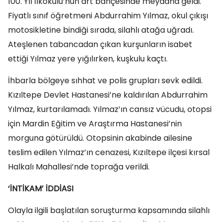
100. Yıl İlkokulu’nun art bahçesinde meydana geldi.
Fiyatlı sınıf öğretmeni Abdurrahim Yılmaz, okul çıkışı
motosikletine bindiği sırada, silahlı atağa uğradı.
Ateşlenen tabancadan çıkan kurşunların isabet
ettiği Yılmaz yere yığılırken, kuşkulu kaçtı.
İhbarla bölgeye sıhhat ve polis grupları sevk edildi.
Kızıltepe Devlet Hastanesi’ne kaldırılan Abdurrahim
Yılmaz, kurtarılamadı. Yılmaz’ın cansız vücudu, otopsi
için Mardin Eğitim ve Araştırma Hastanesi’nin
morguna götürüldü. Otopsinin akabinde ailesine
teslim edilen Yılmaz’ın cenazesi, Kızıltepe ilçesi kırsal
Halkalı Mahallesi’nde toprağa verildi.
‘İNTİKAM’ İDDİASI
Olayla ilgili başlatılan soruşturma kapsamında silahlı