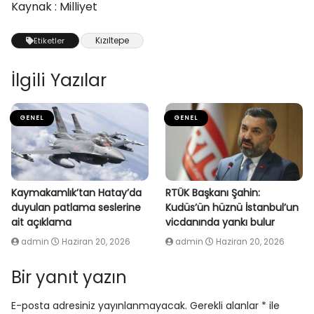
Kaynak : Milliyet
Kızıltepe
Etiketler
İlgili Yazılar
GENEL
GENEL
Kaymakamlık’tan Hatay’da
RTÜK Başkanı Şahin:
duyulan patlama seslerine
Kudüs’ün hüznü İstanbul’un
ait açıklama
vicdanında yankı bulur
admin
Haziran 20, 2026
admin
Haziran 20, 2026
Bir yanıt yazın
E-posta adresiniz yayınlanmayacak.
Gerekli alanlar
*
ile