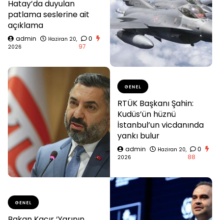
Hatay’da duyulan
patlama seslerine ait
açıklama
admin
0
Haziran 20,
97
2026
GENEL
RTÜK Başkanı Şahin:
Kudüs’ün hüznü
İstanbul’un vicdanında
yankı bulur
admin
0
Haziran 20,
88
2026
GENEL
Bakan Kacır ‘Yarının