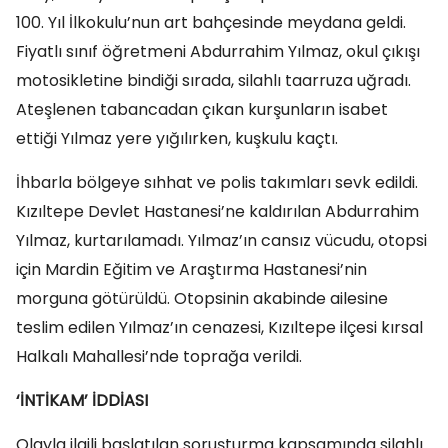
100. Yıl İlkokulu’nun art bahçesinde meydana geldi.
Fiyatlı sınıf öğretmeni Abdurrahim Yılmaz, okul çıkışı
motosikletine bindiği sırada, silahlı taarruza uğradı.
Ateşlenen tabancadan çıkan kurşunların isabet
ettiği Yılmaz yere yığılırken, kuşkulu kaçtı.
İhbarla bölgeye sıhhat ve polis takımları sevk edildi.
Kızıltepe Devlet Hastanesi’ne kaldırılan Abdurrahim
Yılmaz, kurtarılamadı. Yılmaz’ın cansız vücudu, otopsi
için Mardin Eğitim ve Araştırma Hastanesi’nin
morguna götürüldü. Otopsinin akabinde ailesine
teslim edilen Yılmaz’ın cenazesi, Kızıltepe ilçesi kırsal
Halkalı Mahallesi’nde toprağa verildi.
‘İNTİKAM’ İDDİASI
Olayla ilgili başlatılan soruşturma kapsamında silahlı