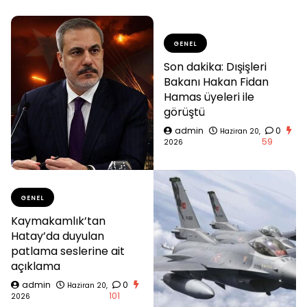
GENEL
Son dakika: Dışişleri
Bakanı Hakan Fidan
Hamas üyeleri ile
görüştü
admin
0
Haziran 20,
59
2026
GENEL
Kaymakamlık’tan
Hatay’da duyulan
patlama seslerine ait
açıklama
admin
0
Haziran 20,
101
2026