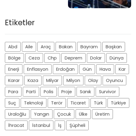
Etiketler
Abd
Aile
Araç
Bakan
Bayram
Başkan
Bölge
Ceza
Chp
Deprem
Dolar
Dünya
Enerji
Enflasyon
Erdoğan
Gün
Hava
Kar
Karar
Kaza
Milyar
Milyon
Olay
Oyuncu
Para
Parti
Polis
Proje
Sanık
Survivor
Suç
Teknoloji
Terör
Ticaret
Türk
Türkiye
Uraloğlu
Yangın
Çocuk
Ülke
Üretim
İhracat
İstanbul
İş
Şüpheli