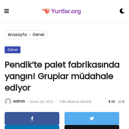
Skip
to
content
Anasayfa
›
Genel
Genel
Pendik’te palet fabrikasında
yangın! Gruplar müdahale
ediyor
admin
-
-
1 dk okuma süresi
Nisan 28, 2025
38
0