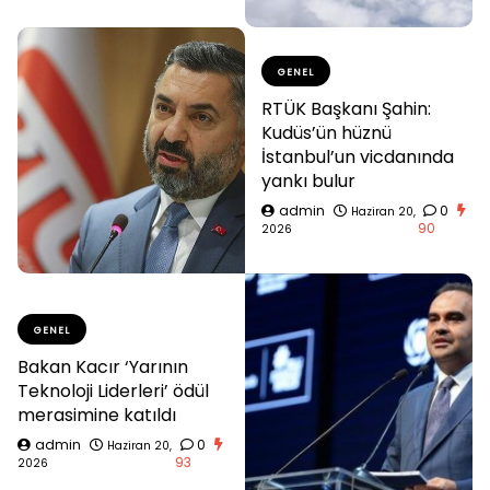
GENEL
RTÜK Başkanı Şahin:
Kudüs’ün hüznü
İstanbul’un vicdanında
yankı bulur
admin
0
Haziran 20,
90
2026
GENEL
Bakan Kacır ‘Yarının
Teknoloji Liderleri’ ödül
merasimine katıldı
admin
0
Haziran 20,
93
2026