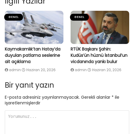
İlgili Yazılar
GENEL
GENEL
Kaymakamlık’tan Hatay’da
RTÜK Başkanı Şahin:
duyulan patlama seslerine
Kudüs’ün hüznü İstanbul’un
ait açıklama
vicdanında yankı bulur
admin
Haziran 20, 2026
admin
Haziran 20, 2026
Bir yanıt yazın
E-posta adresiniz yayınlanmayacak.
Gerekli alanlar
*
ile
işaretlenmişlerdir