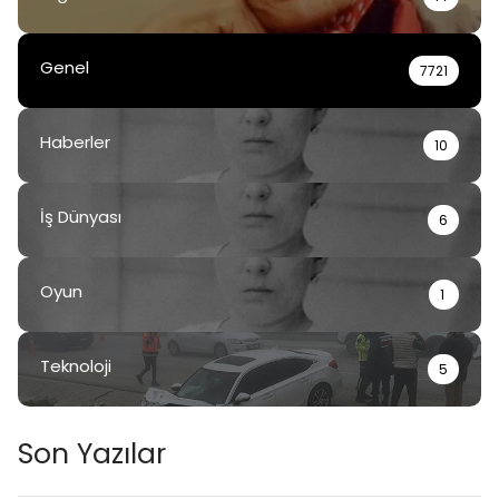
Genel
7721
Haberler
10
İş Dünyası
6
Oyun
1
Teknoloji
5
Son Yazılar