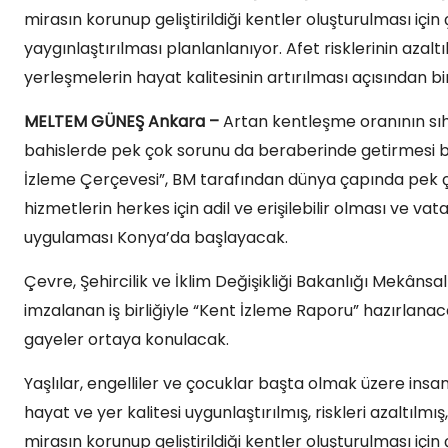
mirasın korunup geliştirildiği kentler oluşturulması içi
yaygınlaştırılması planlanlanıyor. Afet risklerinin az
yerleşmelerin hayat kalitesinin artırılması açısından bir
MELTEM GÜNEŞ Ankara –
Artan kentleşme oranının sıhh
bahislerde pek çok sorunu da beraberinde getirmesi be
İzleme Çerçevesi”, BM tarafından dünya çapında pek ço
hizmetlerin herkes için adil ve erişilebilir olması ve vat
uygulaması Konya’da başlayacak.
Çevre, Şehircilik ve İklim Değişikliği Bakanlığı Mekân
imzalanan iş birliğiyle “Kent İzleme Raporu” hazırlana
gayeler ortaya konulacak.
Yaşlılar, engelliler ve çocuklar başta olmak üzere insan
hayat ve yer kalitesi uygunlaştırılmış, riskleri azaltılmı
mirasın korunup geliştirildiği kentler oluşturulması içi