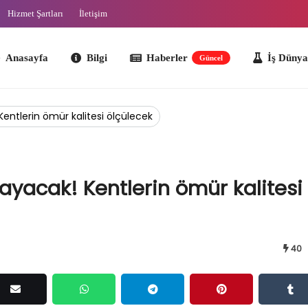
Hizmet Şartları
İletişim
ayfa
Bilgi
Haberler
İş Dünyası
O
Güncel
entlerin ömür kalitesi ölçülecek
ayacak! Kentlerin ömür kalitesi
40