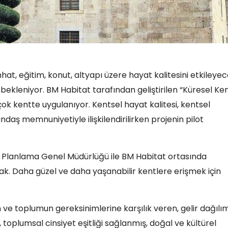
at, eğitim, konut, altyapı üzere hayat kalitesini etkileye
kleniyor. BM Habitat tarafından geliştirilen “Küresel Ke
k kentte uygulanıyor. Kentsel hayat kalitesi, kentsel
andaş memnuniyetiyle ilişkilendirilirken projenin pilot
sal Planlama Genel Müdürlüğü ile BM Habitat ortasında
cak. Daha güzel ve daha yaşanabilir kentlere erişmek için
 ve toplumun gereksinimlerine karşılık veren, gelir dağılım
ş, toplumsal cinsiyet eşitliği sağlanmış, doğal ve kültürel