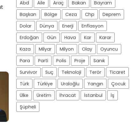
Abd
Aile
Araç
Bakan
Bayram
ut
Başkan
Bölge
Ceza
Chp
Deprem
Dolar
Dünya
Enerji
Enflasyon
Erdoğan
Gün
Hava
Kar
Karar
Kaza
Milyar
Milyon
Olay
Oyuncu
Para
Parti
Polis
Proje
Sanık
Survivor
Suç
Teknoloji
Terör
Ticaret
Türk
Türkiye
Uraloğlu
Yangın
Çocuk
Ülke
Üretim
İhracat
İstanbul
İş
Şüpheli