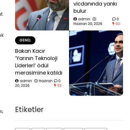
vicdanında yankı
bulur
ut
admin
0
Haziran 20, 2026
90
ek
GENEL
Bakan Kacır
‘Yarının Teknoloji
Liderleri’ ödül
merasimine katıldı
admin
Haziran
0
20, 2026
93
Etiketler
ı,