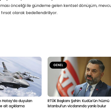
altılması önceliği ile gündeme gelen kentsel dönüşüm, mevc
fırsat olarak bedellendiriliyor.
GENEL
 Hatay’da duyulan
RTÜK Başkanı Şahin: Kudüs’ün hüznü
e ait açıklama
İstanbul’un vicdanında yankı bulur