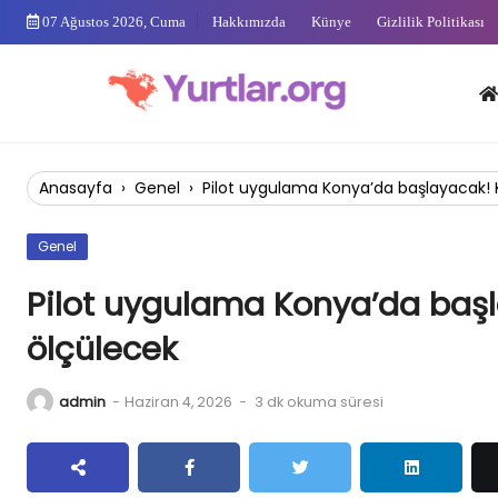
Skip
07 Ağustos 2026, Cuma
Hakkımızda
Künye
Gizlilik Politikası
to
content
Anas
Anasayfa
›
Genel
›
Pilot uygulama Konya’da başlayacak! K
Genel
Pilot uygulama Konya’da başl
ölçülecek
admin
-
Haziran 4, 2026
-
3 dk okuma süresi