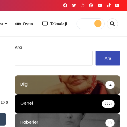
yun
Teknoloji
Ara
Ara
Bilgi
14
0
Genel
7721
Haberler
10