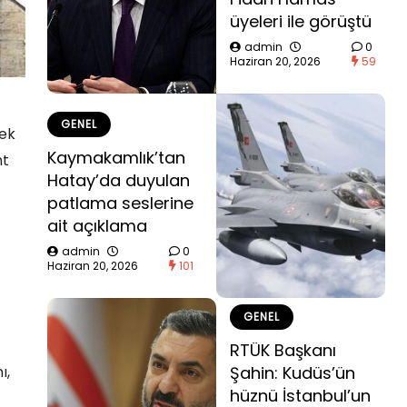
üyeleri ile görüştü
admin
0
Haziran 20, 2026
59
GENEL
cek
Kaymakamlık’tan
nt
Hatay’da duyulan
patlama seslerine
ait açıklama
admin
0
Haziran 20, 2026
101
GENEL
RTÜK Başkanı
ı,
Şahin: Kudüs’ün
hüznü İstanbul’un