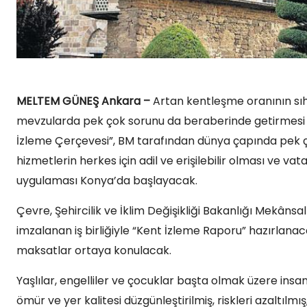
MELTEM GÜNEŞ Ankara –
Artan kentleşme oranının sıhh
mevzularda pek çok sorunu da beraberinde getirmesi be
İzleme Çerçevesi”, BM tarafından dünya çapında pek ço
hizmetlerin herkes için adil ve erişilebilir olması ve vat
uygulaması Konya’da başlayacak.
Çevre, Şehircilik ve İklim Değişikliği Bakanlığı Mekân
imzalanan iş birliğiyle “Kent İzleme Raporu” hazırlana
maksatlar ortaya konulacak.
Yaşlılar, engelliler ve çocuklar başta olmak üzere insan
ömür ve yer kalitesi düzgünleştirilmiş, riskleri azaltılmı