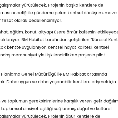
n çalışmalar yürütülecek. Projenin başka kentlere de
altılması önceliği ile gündeme gelen kentsel dönüşüm, mevc
 fırsat olarak bedellendiriliyor.
at, eğitim, konut, altyapı üzere ömür kalitesini etkileyec
kleniyor. BM Habitat tarafından geliştirilen “Küresel Kent
k kentte uygulanıyor. Kentsel hayat kalitesi, kentsel
andaş memnuniyetiyle ilişkilendirilirken projenin pilot
sal Planlama Genel Müdürlüğü ile BM Habitat ortasında
cak. Daha uygun ve daha yaşanabilir kentlere erişmek için
 ve toplumun gereksinimlerine karşılık veren, gelir dağılım
ş, toplumsal cinsiyet eşitliği sağlanmış, doğal ve kültürel
n çalışmalar yürütülecek. Projenin öbür kentlere de