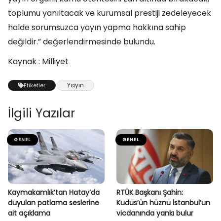
toplumu yanıltacak ve kurumsal prestiji zedeleyecek
halde sorumsuzca yayın yapma hakkına sahip
değildir.” değerlendirmesinde bulundu.
Kaynak : Milliyet
Yayın
Etiketler
İlgili Yazılar
GENEL
GENEL
Kaymakamlık’tan Hatay’da
RTÜK Başkanı Şahin:
duyulan patlama seslerine
Kudüs’ün hüznü İstanbul’un
ait açıklama
vicdanında yankı bulur