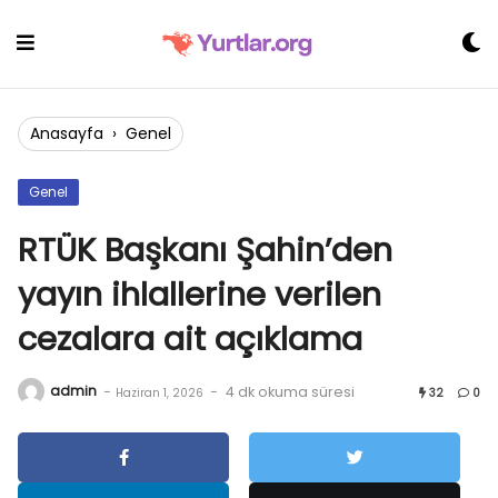
Skip
to
content
Anasayfa
›
Genel
Genel
RTÜK Başkanı Şahin’den
yayın ihlallerine verilen
cezalara ait açıklama
admin
-
-
4 dk okuma süresi
Haziran 1, 2026
32
0