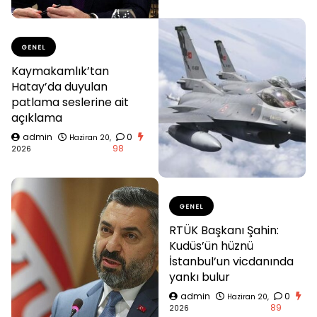
GENEL
Kaymakamlık’tan
Hatay’da duyulan
patlama seslerine ait
açıklama
admin
0
Haziran 20,
98
2026
GENEL
RTÜK Başkanı Şahin:
Kudüs’ün hüznü
İstanbul’un vicdanında
yankı bulur
admin
0
Haziran 20,
89
2026