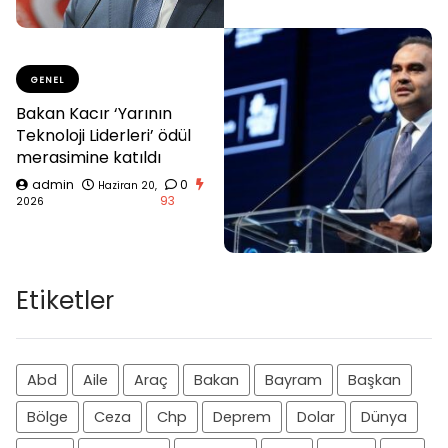
GENEL
Bakan Kacır ‘Yarının
Teknoloji Liderleri’ ödül
merasimine katıldı
admin
0
Haziran 20,
93
2026
Etiketler
Abd
Aile
Araç
Bakan
Bayram
Başkan
Bölge
Ceza
Chp
Deprem
Dolar
Dünya