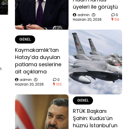
üyeleri ile görüştü
admin
0
Haziran 20, 2026
59
GENEL
Kaymakamlık’tan
Hatay’da duyulan
patlama seslerine
n
ait açıklama
admin
0
Haziran 20, 2026
103
GENEL
RTÜK Başkanı
Şahin: Kudüs’ün
hüznü İstanbul’un