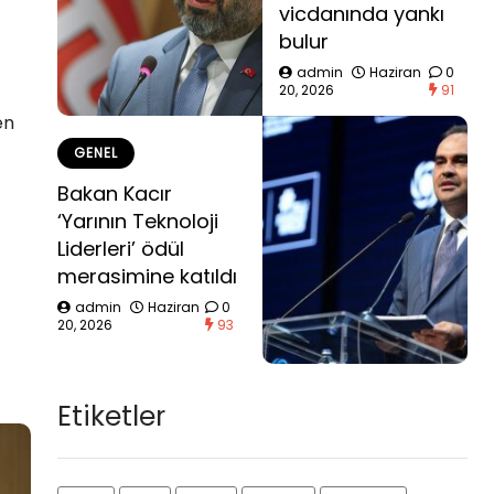
vicdanında yankı
bulur
admin
Haziran
0
20, 2026
91
en
GENEL
Bakan Kacır
‘Yarının Teknoloji
Liderleri’ ödül
merasimine katıldı
admin
Haziran
0
20, 2026
93
Etiketler