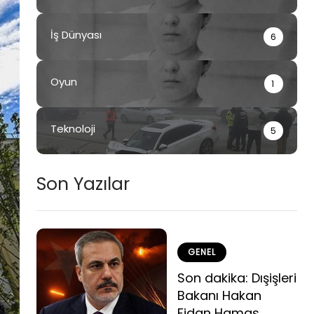
İş Dünyası
6
Oyun
1
Teknoloji
5
Son Yazılar
GENEL
Son dakika: Dışişleri
Bakanı Hakan
Fidan Hamas