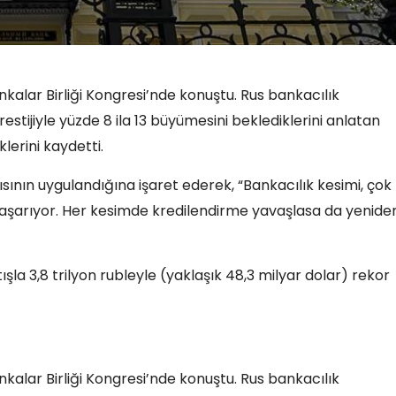
lar Birliği Kongresi’nde konuştu. Rus bankacılık
tijiyle yüzde 8 ila 13 büyümesini beklediklerini anlatan
lerini kaydetti.
sının uygulandığına işaret ederek, “Bankacılık kesimi, çok
 başarıyor. Her kesimde kredilendirme yavaşlasa da yenide
tışla 3,8 trilyon rubleyle (yaklaşık 48,3 milyar dolar) rekor
lar Birliği Kongresi’nde konuştu. Rus bankacılık