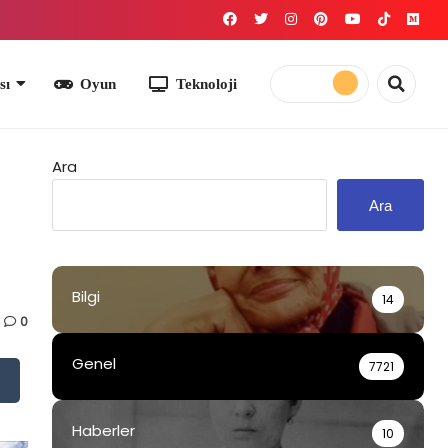
yun
Teknoloji
Ara
Ara
Bilgi
14
0
Genel
7721
Haberler
10