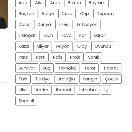
Abd
Aile
Araç
Bakan
Bayram
Başkan
Bölge
Ceza
Chp
Deprem
Dolar
Dünya
Enerji
Enflasyon
Erdoğan
Gün
Hava
Kar
Karar
Kaza
Milyar
Milyon
Olay
Oyuncu
Para
Parti
Polis
Proje
Sanık
Survivor
Suç
Teknoloji
Terör
Ticaret
Türk
Türkiye
Uraloğlu
Yangın
Çocuk
Ülke
Üretim
İhracat
İstanbul
İş
Şüpheli