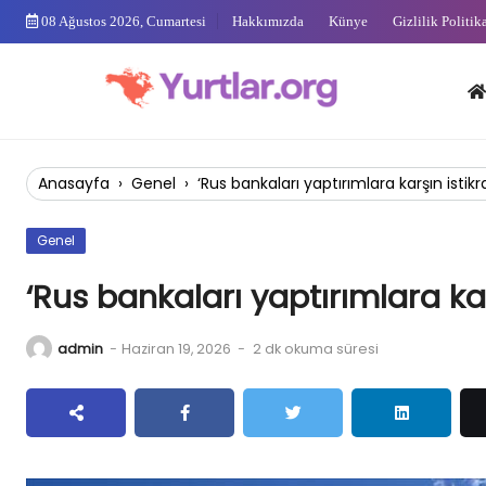
Skip
08 Ağustos 2026, Cumartesi
Hakkımızda
Künye
Gizlilik Politik
to
content
Anas
Anasayfa
›
Genel
›
‘Rus bankaları yaptırımlara karşın istik
Genel
‘Rus bankaları yaptırımlara ka
admin
-
Haziran 19, 2026
-
2 dk okuma süresi