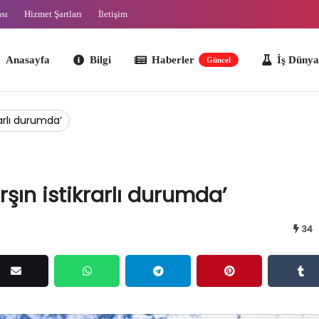
ası
Hizmet Şartları
İletişim
ayfa
Bilgi
Haberler
İş Dünyası
O
Güncel
rarlı durumda’
rşın istikrarlı durumda’
34