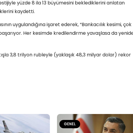
tijiyle yüzde 8 ila 13 büyümesini beklediklerini anlatan
lerini kaydetti.
sının uygulandığına işaret ederek, “Bankacılık kesimi, çok
ı başarıyor. Her kesimde kredilendirme yavaşlasa da yenid
tışla 3,8 trilyon rubleyle (yaklaşık 48,3 milyar dolar) rekor
GENEL