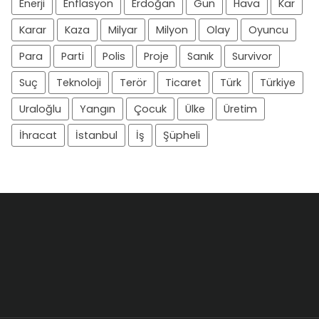
Enerji
Enflasyon
Erdoğan
Gün
Hava
Kar
Karar
Kaza
Milyar
Milyon
Olay
Oyuncu
Para
Parti
Polis
Proje
Sanık
Survivor
Suç
Teknoloji
Terör
Ticaret
Türk
Türkiye
Uraloğlu
Yangın
Çocuk
Ülke
Üretim
İhracat
İstanbul
İş
Şüpheli