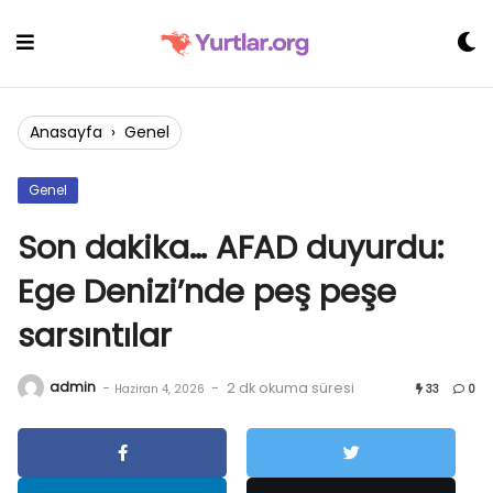
Skip
to
content
Anasayfa
›
Genel
Genel
Son dakika… AFAD duyurdu:
Ege Denizi’nde peş peşe
sarsıntılar
admin
-
-
2 dk okuma süresi
Haziran 4, 2026
33
0