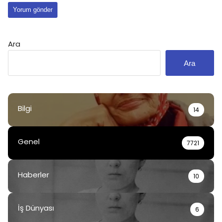
Ara
Ara
Bilgi
14
Genel
7721
Haberler
10
İş Dünyası
6