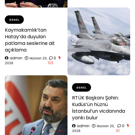
GENEL
Kaymakamlık’tan
Hatay’da duyulan
patlama seslerine ait
açıklama
admin
0
Haziran 20,
103
2026
GENEL
RTÜK Başkanı Şahin:
Kudüs’ün hüznü
İstanbul’un vicdanında
yankı bulur
admin
0
Haziran 20,
91
2026