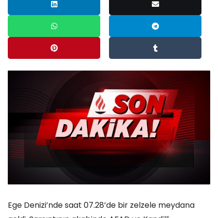
Ege Denizi’nde saat 07.28’de bir zelzele meydana