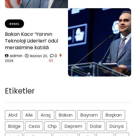
GENEL
Bakan Kacır ‘Yarının
Teknoloji Liderleri’ ödül
merasimine katıldı
admin
0
Haziran 20,
93
2026
Etiketler
Abd
Aile
Araç
Bakan
Bayram
Başkan
Bölge
Ceza
Chp
Deprem
Dolar
Dünya