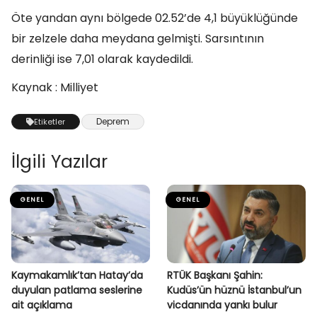
Öte yandan aynı bölgede 02.52’de 4,1 büyüklüğünde
bir zelzele daha meydana gelmişti. Sarsıntının
derinliği ise 7,01 olarak kaydedildi.
Kaynak : Milliyet
Deprem
Etiketler
İlgili Yazılar
GENEL
GENEL
Kaymakamlık’tan Hatay’da
RTÜK Başkanı Şahin:
duyulan patlama seslerine
Kudüs’ün hüznü İstanbul’un
ait açıklama
vicdanında yankı bulur