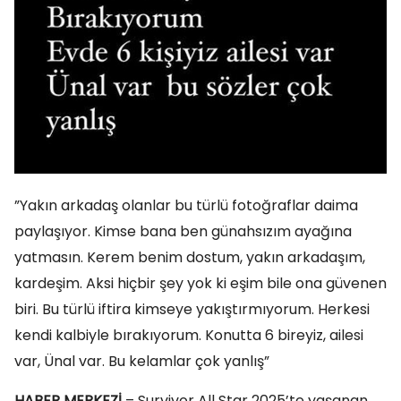
”Yakın arkadaş olanlar bu türlü fotoğraflar daima
paylaşıyor. Kimse bana ben günahsızım ayağına
yatmasın. Kerem benim dostum, yakın arkadaşım,
kardeşim. Aksi hiçbir şey yok ki eşim bile ona güvenen
biri. Bu türlü iftira kimseye yakıştırmıyorum. Herkesi
kendi kalbiyle bırakıyorum. Konutta 6 bireyiz, ailesi
var, Ünal var. Bu kelamlar çok yanlış”
HABER MERKEZİ
– Survivor All Star 2025’te yaşanan