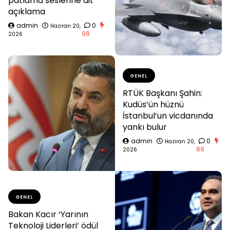
patlama seslerine ait
açıklama
admin
0
Haziran 20,
98
2026
GENEL
RTÜK Başkanı Şahin:
Kudüs’ün hüznü
İstanbul’un vicdanında
yankı bulur
admin
0
Haziran 20,
89
2026
GENEL
Bakan Kacır ‘Yarının
Teknoloji Liderleri’ ödül