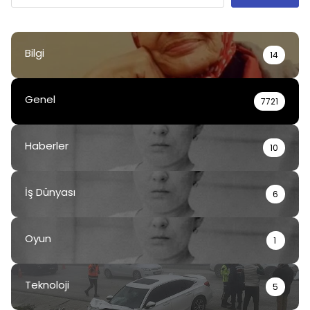
Bilgi
14
Genel
7721
Haberler
10
İş Dünyası
6
Oyun
1
Teknoloji
5