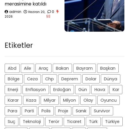
merasimine katıldı
admin
0
Haziran 20,
93
2026
Etiketler
Abd
Aile
Araç
Bakan
Bayram
Başkan
Bölge
Ceza
Chp
Deprem
Dolar
Dünya
Enerji
Enflasyon
Erdoğan
Gün
Hava
Kar
Karar
Kaza
Milyar
Milyon
Olay
Oyuncu
Para
Parti
Polis
Proje
Sanık
Survivor
Suç
Teknoloji
Terör
Ticaret
Türk
Türkiye