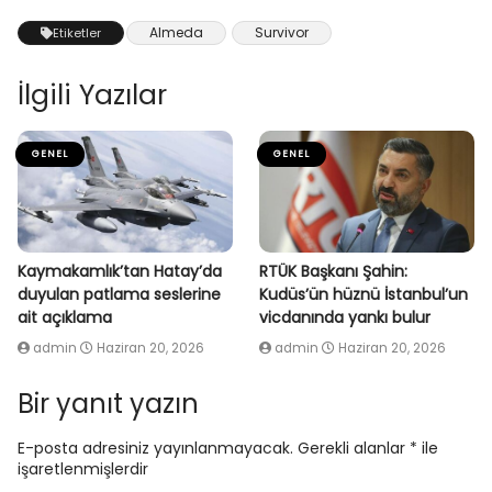
Almeda
Survivor
Etiketler
İlgili Yazılar
GENEL
GENEL
Kaymakamlık’tan Hatay’da
RTÜK Başkanı Şahin:
duyulan patlama seslerine
Kudüs’ün hüznü İstanbul’un
ait açıklama
vicdanında yankı bulur
admin
Haziran 20, 2026
admin
Haziran 20, 2026
Bir yanıt yazın
E-posta adresiniz yayınlanmayacak.
Gerekli alanlar
*
ile
işaretlenmişlerdir