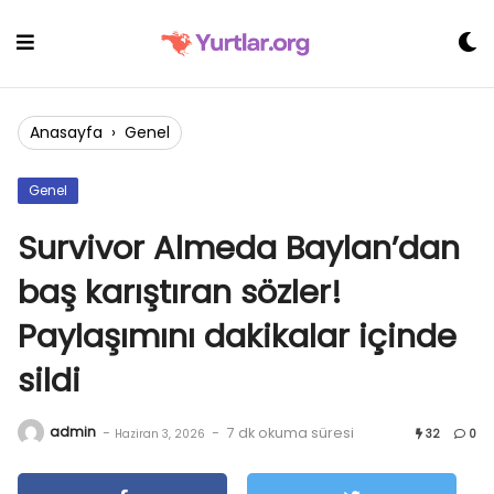
Skip
to
content
Anasayfa
›
Genel
Genel
Survivor Almeda Baylan’dan
baş karıştıran sözler!
Paylaşımını dakikalar içinde
sildi
admin
-
-
7 dk okuma süresi
Haziran 3, 2026
32
0