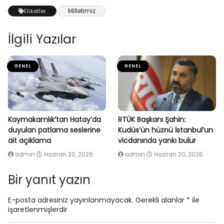
Milletimiz
Etiketler
İlgili Yazılar
GENEL
GENEL
Kaymakamlık’tan Hatay’da
RTÜK Başkanı Şahin:
duyulan patlama seslerine
Kudüs’ün hüznü İstanbul’un
ait açıklama
vicdanında yankı bulur
admin
Haziran 20, 2026
admin
Haziran 20, 2026
Bir yanıt yazın
E-posta adresiniz yayınlanmayacak.
Gerekli alanlar
*
ile
işaretlenmişlerdir