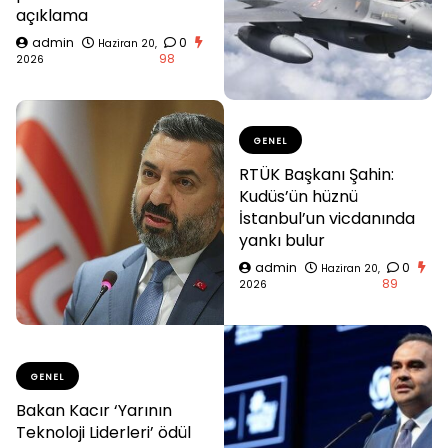
açıklama
admin
0
Haziran 20,
98
2026
GENEL
RTÜK Başkanı Şahin:
Kudüs’ün hüznü
İstanbul’un vicdanında
yankı bulur
admin
0
Haziran 20,
89
2026
GENEL
Bakan Kacır ‘Yarının
Teknoloji Liderleri’ ödül