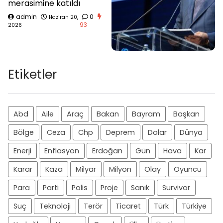
merasimine katıldı
admin
0
Haziran 20,
93
2026
Etiketler
Abd
Aile
Araç
Bakan
Bayram
Başkan
Bölge
Ceza
Chp
Deprem
Dolar
Dünya
Enerji
Enflasyon
Erdoğan
Gün
Hava
Kar
Karar
Kaza
Milyar
Milyon
Olay
Oyuncu
Para
Parti
Polis
Proje
Sanık
Survivor
Suç
Teknoloji
Terör
Ticaret
Türk
Türkiye