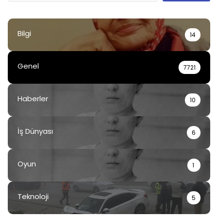
Bilgi
14
Genel
7721
Haberler
10
İş Dünyası
6
Oyun
1
Teknoloji
5