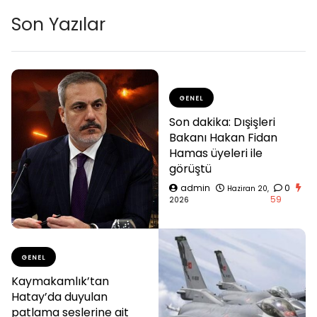
Son Yazılar
GENEL
Son dakika: Dışişleri
Bakanı Hakan Fidan
Hamas üyeleri ile
görüştü
admin
0
Haziran 20,
59
2026
GENEL
Kaymakamlık’tan
Hatay’da duyulan
patlama seslerine ait