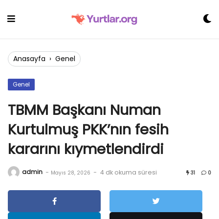
Skip
to
content
Anasayfa
›
Genel
Genel
TBMM Başkanı Numan
Kurtulmuş PKK’nın fesih
kararını kıymetlendirdi
admin
-
-
4 dk okuma süresi
Mayıs 28, 2026
31
0