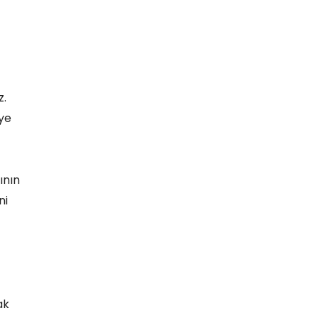
z.
ye
ının
ni
ak