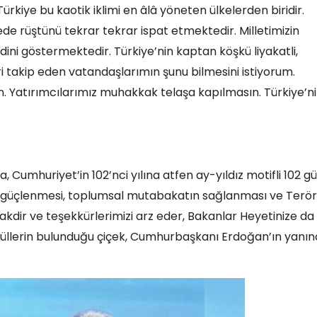
Türkiye bu kaotik iklimi en âlâ yöneten ülkelerden biridir.
 rüştünü tekrar tekrar ispat etmektedir. Milletimizin
ndini göstermektedir. Türkiye’nin kaptan köşkü liyakatli,
ri takip eden vatandaşlarımın şunu bilmesini istiyorum.
in. Yatırımcılarımız muhakkak telaşa kapılmasın. Türkiye’n
Cumhuriyet’in 102’nci yılına atfen ay-yıldız motifli 102 gü
inin güçlenmesi, toplumsal mutabakatın sağlanması ve Terö
takdir ve teşekkürlerimizi arz eder, Bakanlar Heyetinize da
az güllerin bulunduğu çiçek, Cumhurbaşkanı Erdoğan’ın yanı