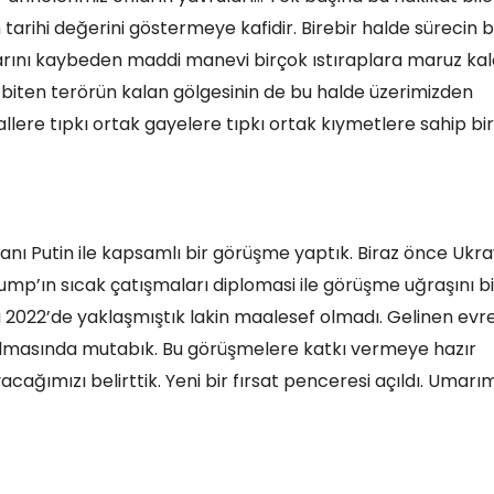
rihi değerini göstermeye kafidir. Birebir halde sürecin b
larını kaybeden maddi manevi birçok ıstıraplara maruz ka
 biten terörün kalan gölgesinin de bu halde üzerimizden
llere tıpkı ortak gayelere tıpkı ortak kıymetlere sahip bir
ı Putin ile kapsamlı bir görüşme yaptık. Biraz önce Ukr
rump’ın sıcak çatışmaları diplomasi ile görüşme uğraşını b
a 2022’de yaklaşmıştık lakin maalesef olmadı. Gelinen evr
lmasında mutabık. Bu görüşmelere katkı vermeye hazır
ımızı belirttik. Yeni bir fırsat penceresi açıldı. Umarı