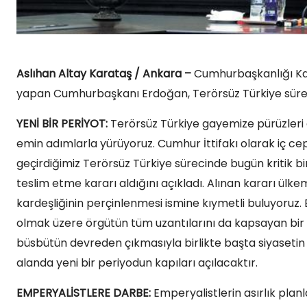
Aslıhan Altay Karataş / Ankara –
Cumhurbaşkanlığı Kab
yapan Cumhurbaşkanı Erdoğan, Terörsüz Türkiye süreciyle 
YENİ BİR PERİYOT:
Terörsüz Türkiye gayemize pürüzleri a
emin adımlarla yürüyoruz. Cumhur İttifakı olarak iç ce
geçirdiğimiz Terörsüz Türkiye sürecinde bugün kritik bi
teslim etme kararı aldığını açıkladı. Alınan kararı ülke
kardeşliğinin perçinlenmesi ismine kıymetli buluyoruz. 
olmak üzere örgütün tüm uzantılarını da kapsayan bir 
büsbütün devreden çıkmasıyla birlikte başta siyasetin
alanda yeni bir periyodun kapıları açılacaktır.
EMPERYALİSTLERE DARBE:
Emperyalistlerin asırlık plan