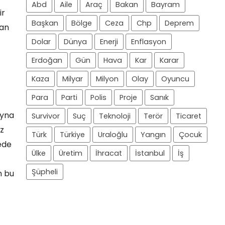
Abd
Aile
Araç
Bakan
Bayram
ir
Başkan
Bölge
Ceza
Chp
Deprem
lan
Dolar
Dünya
Enerji
Enflasyon
Erdoğan
Gün
Hava
Kar
Karar
Kaza
Milyar
Milyon
Olay
Oyuncu
Para
Parti
Polis
Proje
Sanık
ayna
Survivor
Suç
Teknoloji
Terör
Ticaret
iz
Türk
Türkiye
Uraloğlu
Yangın
Çocuk
ede
Ülke
Üretim
İhracat
İstanbul
İş
Şüpheli
m bu