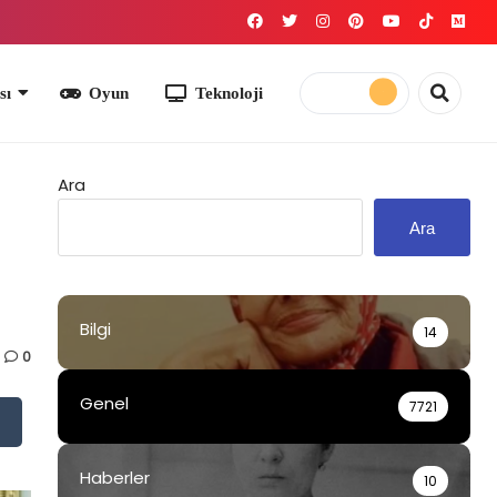
yun
Teknoloji
Ara
Ara
Bilgi
14
0
Genel
7721
Haberler
10