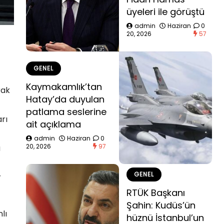
üyeleri ile görüştü
admin
Haziran
0
20, 2026
57
GENEL
Kaymakamlık’tan
rak
Hatay’da duyulan
patlama seslerine
rı
ait açıklama
admin
Haziran
0
20, 2026
97
a
GENEL
r
RTÜK Başkanı
Şahin: Kudüs’ün
lı
hüznü İstanbul’un