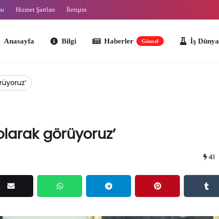
sı
Hizmet Şartları
İletişim
ayfa
Bilgi
Haberler
İş Dünyası
O
Güncel
rüyoruz’
olarak görüyoruz’
41