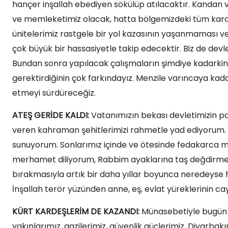
hançer inşallah ebediyen sökülüp atılacaktır. Kandan
ve memleketimiz olacak, hatta bölgemizdeki tüm kardeşl
ünitelerimiz rastgele bir yol kazasının yaşanmaması ve
çok büyük bir hassasiyetle takip edecektir. Biz de devl
Bundan sonra yapılacak çalışmaların şimdiye kadarkin
gerektirdiğinin çok farkındayız. Menzile varıncaya kad
etmeyi sürdüreceğiz.
ATEŞ GERİDE KALDI:
Vatanımızın bekası devletimizin pa
veren kahraman şehitlerimizi rahmetle yad ediyorum. B
sunuyorum. Sonlarımız içinde ve ötesinde fedakarca 
merhamet diliyorum, Rabbim ayaklarına taş değdirmesi
bırakmasıyla artık bir daha yıllar boyunca neredeyse h
İnşallah terör yüzünden anne, eş, evlat yüreklerinin ca
KÜRT KARDEŞLERİM DE KAZANDI:
Münasebetiyle bugün a
yakınlarımız, gazilerimiz, güvenlik güçlerimiz, Diyarbak