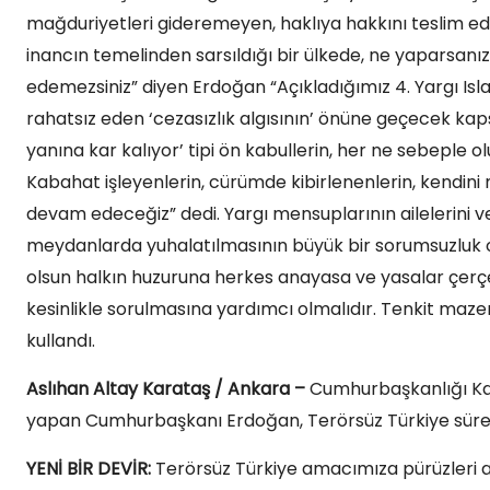
mağduriyetleri gideremeyen, haklıya hakkını teslim ed
inancın temelinden sarsıldığı bir ülkede, ne yaparsanız y
edemezsiniz” diyen Erdoğan “Açıkladığımız 4. Yargı Islah
rahatsız eden ‘cezasızlık algısının’ önüne geçecek k
yanına kar kalıyor’ tipi ön kabullerin, her ne sebepl
Kabahat işleyenlerin, cürümde kibirlenenlerin, kendin
devam edeceğiz” dedi. Yargı mensuplarının ailelerini ve
meydanlarda yuhalatılmasının büyük bir sorumsuzluk o
olsun halkın huzuruna herkes anayasa ve yasalar çerç
kesinlikle sorulmasına yardımcı olmalıdır. Tenkit maze
kullandı.
Aslıhan Altay Karataş / Ankara –
Cumhurbaşkanlığı Kab
yapan Cumhurbaşkanı Erdoğan, Terörsüz Türkiye süreciyle 
YENİ BİR DEVİR:
Terörsüz Türkiye amacımıza pürüzleri aşa