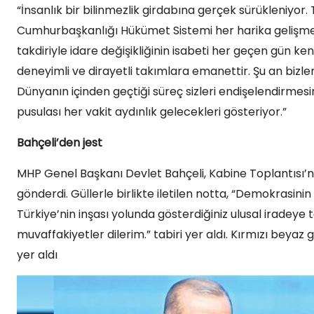
“İnsanlık bir bilinmezlik girdabına gerçek sürükleniyor. 
Cumhurbaşkanlığı Hükümet Sistemi her harika gelişmede
takdiriyle idare değişikliğinin isabeti her geçen gün ke
deneyimli ve dirayetli takımlara emanettir. Şu an bizle
Dünyanın içinden geçtiği süreç sizleri endişelendirmes
pusulası her vakit aydınlık gelecekleri gösteriyor.”
Bahçeli’den jest
MHP Genel Başkanı Devlet Bahçeli, Kabine Toplantısı’na, 
gönderdi. Güllerle birlikte iletilen notta, “Demokras
Türkiye’nin inşası yolunda gösterdiğiniz ulusal iradeye 
muvaffakiyetler dilerim.” tabiri yer aldı. Kırmızı bey
yer aldı