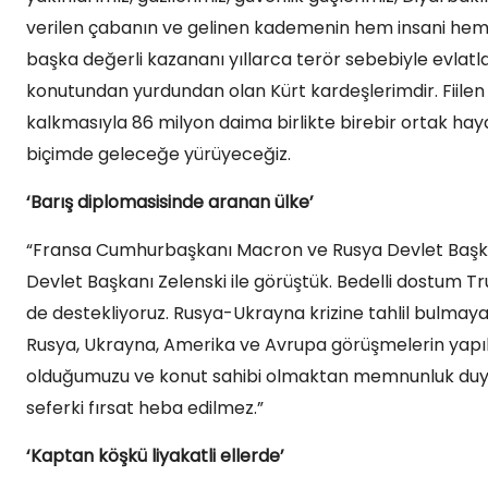
verilen çabanın ve gelinen kademenin hem insani hem ta
başka değerli kazananı yıllarca terör sebebiyle evlat
konutundan yurdundan olan Kürt kardeşlerimdir. Fiilen
kalkmasıyla 86 milyon daima birlikte birebir ortak haya
biçimde geleceğe yürüyeceğiz.
‘Barış diplomasisinde aranan ülke’
“Fransa Cumhurbaşkanı Macron ve Rusya Devlet Başkan
Devlet Başkanı Zelenski ile görüştük. Bedelli dostum T
de destekliyoruz. Rusya-Ukrayna krizine tahlil bulmay
Rusya, Ukrayna, Amerika ve Avrupa görüşmelerin yapı
olduğumuzu ve konut sahibi olmaktan memnunluk duyacağ
seferki fırsat heba edilmez.”
‘Kaptan köşkü liyakatli ellerde’