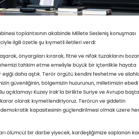
inesi toplantısının akabinde Millete Sesleniş konuşması
ilgili özetle şu kıymetli iletileri verdi:
şarak, önyargıları kırarak, fitne ve nifak tuzaklarını boza
phemizi tahkim etme emeliyle büyük bir içtenlikle hayata
r eşiği daha aştık. Terör örgütü kendini feshetme ve silahla
mizin güvenliğinin, bölgemizin huzurunun, milletimizin ebedi
Bu açıklamayı Kuzey Irak’la birlikte Suriye ve Avrupa başt
karar olarak kıymetlendiriyoruz. Terörün ve şiddetin
 demokratik kapasitesinin güçlendirilmesi olmak üzere he
ları ölümcül bir darbe yiyecek, kardeşliğimize saplanan kan