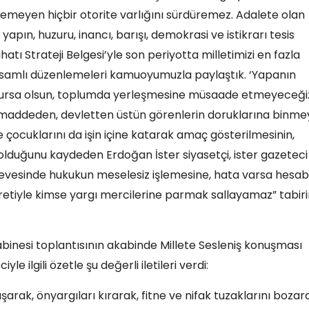
emeyen hiçbir otorite varlığını sürdüremez. Adalete olan
apın, huzuru, inancı, barışı, demokrasi ve istikrarı tesis
atı Strateji Belgesi’yle son periyotta milletimizi en fazla
apsamlı düzenlemeleri kamuoyumuzla paylaştık. ‘Yapanın
e olursa olsun, toplumda yerleşmesine müsaade etmeyeceği
i maddeden, devletten üstün görenlerin doruklarına binme
 çocuklarını da işin içine katarak amaç gösterilmesinin,
lduğunu kaydeden Erdoğan İster siyasetçi, ister gazeteci
evesinde hukukun meselesiz işlemesine, hata varsa hesab
retiyle kimse yargı mercilerine parmak sallayamaz” tabiri
inesi toplantısının akabinde Millete Sesleniş konuşması
ilgili özetle şu değerli iletileri verdi:
rak, önyargıları kırarak, fitne ve nifak tuzaklarını bozar