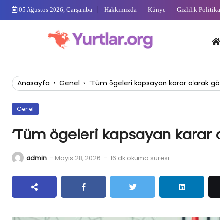
Skip
05 Ağustos 2026, Çarşamba
Hakkımızda
Künye
Gizlilik Politika
to
content
Anas
Anasayfa
›
Genel
›
‘Tüm ögeleri kapsayan karar olarak gö
Genel
‘Tüm ögeleri kapsayan karar 
admin
-
Mayıs 28, 2026
-
16 dk okuma süresi