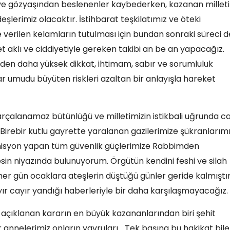
 ve gözyaşından beslenenler kaybederken, kazanan millet
erimiz olacaktır. İstihbarat teşkilatımız ve öteki
 verilen kelamların tutulması için bundan sonraki süreci d
et aklı ve ciddiyetiyle gereken takibi an be an yapacağız.
den daha yüksek dikkat, ihtimam, sabır ve sorumluluk
ar umudu büyüten riskleri azaltan bir anlayışla hareket
rçalanamaz bütünlüğü ve milletimizin istikbali uğrunda c
irebir kutlu gayrette yaralanan gazilerimize şükranlarım
misyon yapan tüm güvenlik güçlerimize Rabbimden
n niyazında bulunuyorum. Örgütün kendini feshi ve silah
er gün ocaklara ateşlerin düştüğü günler geride kalmıştır
yır cayır yandığı haberleriyle bir daha karşılaşmayacağız.
çıklanan kararın en büyük kazananlarından biri şehit
ır annelerimiz onların yavruları… Tek başına bu hakikat bile