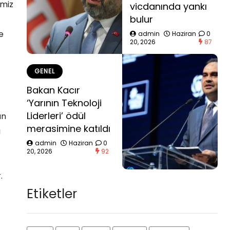
imiz
vicdanında yankı
bulur
e
admin
Haziran
0
20, 2026
87
GENEL
Bakan Kacır
‘Yarının Teknoloji
Liderleri’ ödül
an
merasimine katıldı
ı
admin
Haziran
0
20, 2026
92
.
Etiketler