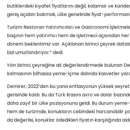
butiklerdeki kıyafet fiyatlarını değil, kalamar ve kar
geniş açıdan bakmak, ülke genelinde fiyat-performans i
Turizm Restoran Yatırımcıları ve Gastronomi İşletmel
başının hem yatırımcı hem de işletmeci açısından her va
dönem beklentimiz var. Açıklanan birinci çeyrek datalar
bizi umutlandırıyor.” dedi.
Yılın birinci çeyreğine ait değerlendirmede bulunan Dem
kalmasının bilhassa yeme-içme dalında kasvetler yarat
Demirer, 2022’den bu yana enflasyonun yüksek seyrettiğ
gerisinde kaldı. Bu da Türk lirasını avro ve dolar bazın
daha zayıf bir ülke pozisyonuna geldi. Bu durum yeme-
hem de turizmde, konukların cebindeki harcanabilir 
da değerlisi, konuklar ödedikleri fiyatın karşılığında al