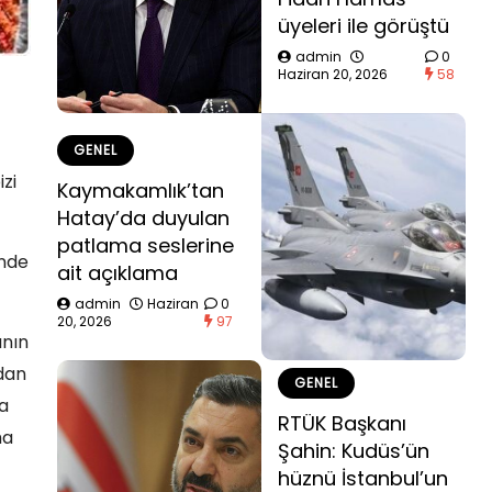
üyeleri ile görüştü
admin
0
Haziran 20, 2026
58
GENEL
izi
Kaymakamlık’tan
Hatay’da duyulan
patlama seslerine
inde
ait açıklama
admin
Haziran
0
20, 2026
97
ının
ndan
GENEL
a
RTÜK Başkanı
ha
Şahin: Kudüs’ün
hüznü İstanbul’un