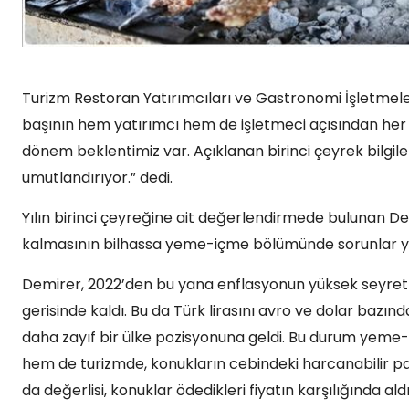
Turizm Restoran Yatırımcıları ve Gastronomi İşletmel
başının hem yatırımcı hem de işletmeci açısından her va
dönem beklentimiz var. Açıklanan birinci çeyrek bilgiler
umutlandırıyor.” dedi.
Yılın birinci çeyreğine ait değerlendirmede bulunan Dem
kalmasının bilhassa yeme-içme bölümünde sorunlar yar
Demirer, 2022’den bu yana enflasyonun yüksek seyrettiğ
gerisinde kaldı. Bu da Türk lirasını avro ve dolar bazın
daha zayıf bir ülke pozisyonuna geldi. Bu durum yeme-
hem de turizmde, konukların cebindeki harcanabilir p
da değerlisi, konuklar ödedikleri fiyatın karşılığında al