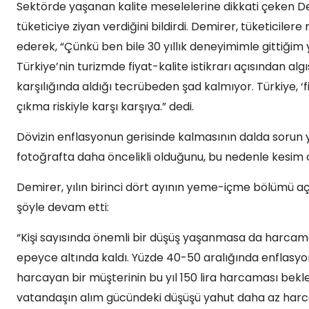
Sektörde yaşanan kalite meselelerine dikkati çeken 
tüketiciye ziyan verdiğini bildirdi. Demirer, tüketiciler
ederek, “Çünkü ben bile 30 yıllık deneyimimle gittiği
Türkiye’nin turizmde fiyat-kalite istikrarı açısından alg
karşılığında aldığı tecrübeden şad kalmıyor. Türkiye, ‘
çıkma riskiyle karşı karşıya.” dedi.
Dövizin enflasyonun gerisinde kalmasının dalda sorun 
fotoğrafta daha öncelikli olduğunu, bu nedenle kesim olar
Demirer, yılın birinci dört ayının yeme-içme bölümü açı
şöyle devam etti:
“Kişi sayısında önemli bir düşüş yaşanmasa da harcama
epeyce altında kaldı. Yüzde 40-50 aralığında enflasyon
harcayan bir müşterinin bu yıl 150 lira harcaması beklen
vatandaşın alım gücündeki düşüşü yahut daha az harca