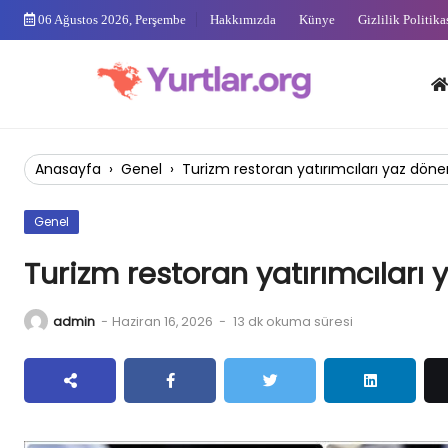
Skip
06 Ağustos 2026, Perşembe
Hakkımızda
Künye
Gizlilik Politika
to
content
Anas
Anasayfa
›
Genel
›
Turizm restoran yatırımcıları yaz dö
Genel
Turizm restoran yatırımcılar
admin
-
Haziran 16, 2026
-
13 dk okuma süresi