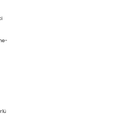
ci
eme-
rlü