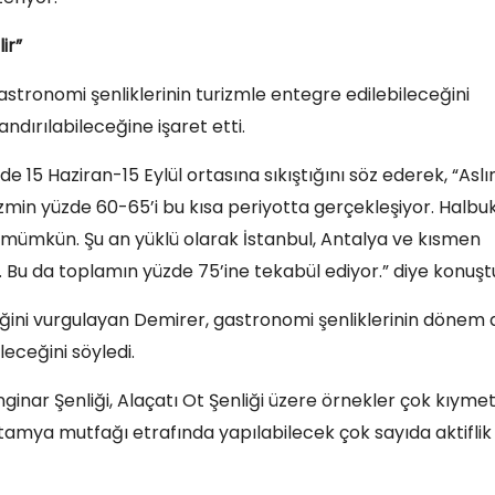
ir”
stronomi şenliklerinin turizmle entegre edilebileceğini
dırılabileceğine işaret etti.
de 15 Haziran-15 Eylül ortasına sıkıştığını söz ederek, “Asl
zmin yüzde 60-65’i bu kısa periyotta gerçekleşiyor. Halbuk
k mümkün. Şu an yüklü olarak İstanbul, Antalya ve kısmen
 Bu da toplamın yüzde 75’ine tekabül ediyor.” diye konuşt
ini vurgulayan Demirer, gastronomi şenliklerinin dönem d
leceğini söyledi.
inar Şenliği, Alaçatı Ot Şenliği üzere örnekler çok kıymetl
mya mutfağı etrafında yapılabilecek çok sayıda aktiflik