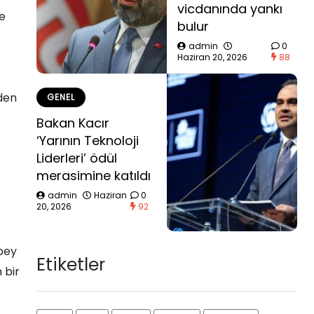
vicdanında yankı
e
bulur
admin
0
Haziran 20, 2026
88
nden
GENEL
Bakan Kacır
‘Yarının Teknoloji
Liderleri’ ödül
merasimine katıldı
admin
Haziran
0
20, 2026
92
epey
Etiketler
 bir