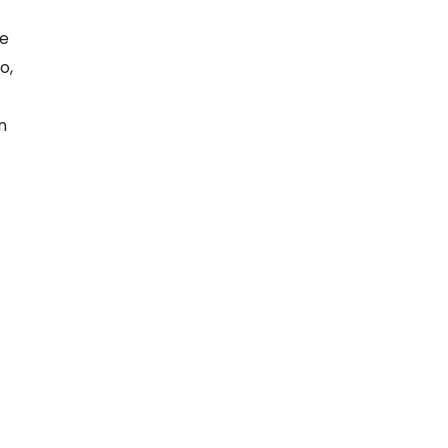
ye
o,
n