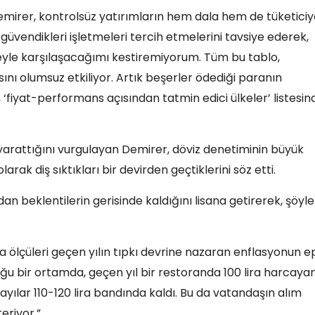
mirer, kontrolsüz yatırımların hem dala hem de tüketiciy
a güvendikleri işletmeleri tercih etmelerini tavsiye ederek,
neyle karşılaşacağımı kestiremiyorum. Tüm bu tablo,
ısını olumsuz etkiliyor. Artık beşerler ödediği paranın
 ‘fiyat-performans açısından tatmin edici ülkeler’ listesi
yarattığını vurgulayan Demirer, döviz denetiminin büyük
ak diş sıktıkları bir devirden geçtiklerini söz etti.
dan beklentilerin gerisinde kaldığını lisana getirerek, şöyle
 ölçüleri geçen yılın tıpkı devrine nazaran enflasyonun 
ğu bir ortamda, geçen yıl bir restoranda 100 lira harcayan
sayılar 110-120 lira bandında kaldı. Bu da vatandaşın alım
eriyor.”