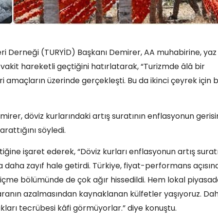
eri Derneği (TURYİD) Başkanı Demirer, AA muhabirine, yaz
kit hareketli geçtiğini hatırlatarak, “Turizmde âlâ bir
i amaçların üzerinde gerçekleşti. Bu da ikinci çeyrek için b
irer, döviz kurlarındaki artış suratının enflasyonun geris
attığını söyledi.
ine işaret ederek, “Döviz kurları enflasyonun artış surat
da daha zayıf hale getirdi. Türkiye, fiyat-performans açısı
içme bölümünde de çok ağır hissedildi. Hem lokal piyasad
aranın azalmasından kaynaklanan külfetler yaşıyoruz. Da
dıkları tecrübesi kâfi görmüyorlar.” diye konuştu.