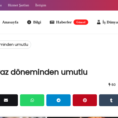
sı
Hizmet Şartları
İletişim
ayfa
Bilgi
Haberler
İş Dünyası
O
Güncel
neminden umutlu
ı yaz döneminden umutlu
60