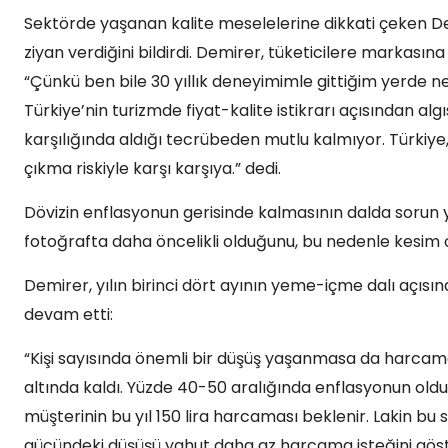
Sektörde yaşanan kalite meselelerine dikkati çeken De
ziyan verdiğini bildirdi. Demirer, tüketicilere markasın
“Çünkü ben bile 30 yıllık deneyimimle gittiğim yerde 
Türkiye’nin turizmde fiyat-kalite istikrarı açısından alg
karşılığında aldığı tecrübeden mutlu kalmıyor. Türkiye,
çıkma riskiyle karşı karşıya.” dedi.
Dövizin enflasyonun gerisinde kalmasının dalda sorun 
fotoğrafta daha öncelikli olduğunu, bu nedenle kesim olar
Demirer, yılın birinci dört ayının yeme-içme dalı açısın
devam etti:
“Kişi sayısında önemli bir düşüş yaşanmasa da harcama
altında kaldı. Yüzde 40-50 aralığında enflasyonun oldu
müşterinin bu yıl 150 lira harcaması beklenir. Lakin bu 
gücündeki düşüşü yahut daha az harcama isteğini göst