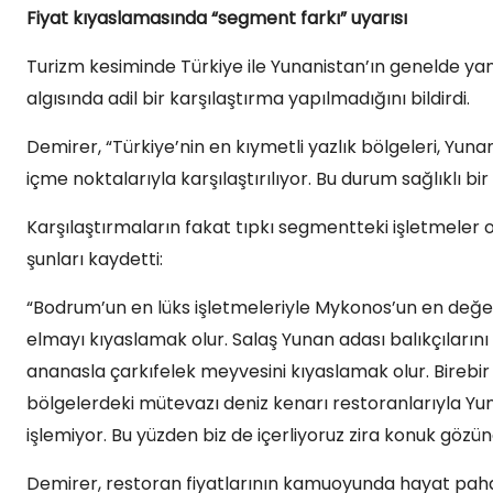
Fiyat kıyaslamasında “segment farkı” uyarısı
Turizm kesiminde Türkiye ile Yunanistan’ın genelde yan
algısında adil bir karşılaştırma yapılmadığını bildirdi.
Demirer, “Türkiye’nin en kıymetli yazlık bölgeleri, Yun
içme noktalarıyla karşılaştırılıyor. Bu durum sağlıklı bir
Karşılaştırmaların fakat tıpkı segmentteki işletmeler
şunları kaydetti:
“Bodrum’un en lüks işletmeleriyle Mykonos’un en değer
elmayı kıyaslamak olur. Salaş Yunan adası balıkçılarını
ananasla çarkıfelek meyvesini kıyaslamak olur. Birebir
bölgelerdeki mütevazı deniz kenarı restoranlarıyla Yunan
işlemiyor. Bu yüzden biz de içerliyoruz zira konuk gözü
Demirer, restoran fiyatlarının kamuoyunda hayat pahal