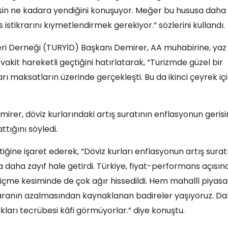
idesin ne kadara yendiğini konuşuyor. Meğer bu hususa daha
stikrarını kıymetlendirmek gerekiyor.” sözlerini kullandı.
eri Derneği (TURYİD) Başkanı Demirer, AA muhabirine, yaz
kit hareketli geçtiğini hatırlatarak, “Turizmde güzel bir
ı maksatların üzerinde gerçekleşti. Bu da ikinci çeyrek iç
irer, döviz kurlarındaki artış suratının enflasyonun geris
tığını söyledi.
ine işaret ederek, “Döviz kurları enflasyonun artış surat
da daha zayıf hale getirdi. Türkiye, fiyat-performans açısı
içme kesiminde de çok ağır hissedildi. Hem mahallî piyas
paranın azalmasından kaynaklanan badireler yaşıyoruz. D
dıkları tecrübesi kâfi görmüyorlar.” diye konuştu.