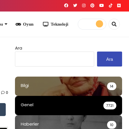
yun
Teknoloji
Ara
Ara
Bilgi
14
0
Genel
7721
Haberler
10