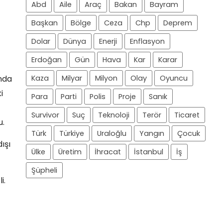
Abd
Aile
Araç
Bakan
Bayram
Başkan
Bölge
Ceza
Chp
Deprem
Dolar
Dünya
Enerji
Enflasyon
Erdoğan
Gün
Hava
Kar
Karar
ında
Kaza
Milyar
Milyon
Olay
Oyuncu
i
Para
Parti
Polis
Proje
Sanık
Survivor
Suç
Teknoloji
Terör
Ticaret
u.
Türk
Türkiye
Uraloğlu
Yangın
Çocuk
ışı
Ülke
Üretim
İhracat
İstanbul
İş
Şüpheli
i.