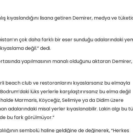
lış kıyaslandığını lisana getiren Demirer, medya ve tüketi
anistan’ın çok daha farklı bir eser sunduğu adalarındaki y
 kıyaslama değil.” dedi.
 ortasında yapılmasının manalı olduğunu aktaran Demirer,
li beach club ve restoranlarını kıyaslarsanız bu elmayla
 Bodrum’daki lüks yerlerle karşılaştırırsanız bu elma değil
 halde Marmaris, Köyceğiz, Selimiye ya da Didim üzere
 adalarındaki misal yerler kıyaslanabilir. Lakin algı bu tü
nde bu fark görülmüyor.”
ılığının sembolü haline geldiğine de değinerek, “Herkes