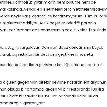
Demirer, kontrolsüz yatırımların hem bölüme hem de
e markasına güvendikleri işletmeleri tercih etmelerini tavsi
m yerde neyle karşılaşacağımı kestiremiyorum. Tüm bu tabl
ısını olumsuz etkiliyor. Artık beşerler ödediği paranın
fiyat-performans açısından tatmin edici ülkeler’ listesinde
yarattığını vurgulayan Demirer, döviz denetiminin büyük
ak diş sıktıkları bir devirden geçtiklerini söz etti.
sından beklentilerin gerisinde kaldığını lisana getirerek,
 ölçüleri geçen yılın birebir devrine nazaran enflasyonun
un olduğu bir ortamda, geçen yıl bir restoranda 100 lira
ir. Fakat bu sayılar 110-120 lira bandında kaldı. Bu da
ma isteğini gösteriyor.”