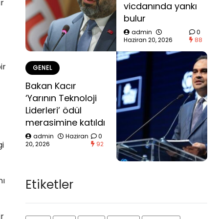
ir
vicdanında yankı
bulur
admin
0
Haziran 20, 2026
88
ir
GENEL
Bakan Kacır
‘Yarının Teknoloji
Liderleri’ ödül
merasimine katıldı
admin
Haziran
0
gi
20, 2026
92
nı
Etiketler
ir