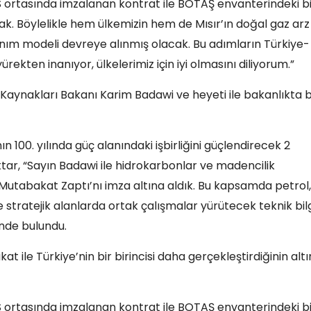
GAS ortasında imzalanan kontrat ile BOTAŞ envanterindeki b
k. Böylelikle hem ülkemizin hem de Mısır’ın doğal gaz arz
anım modeli devreye alınmış olacak. Bu adımların Türkiye-
kten inanıyor, ülkelerimiz için iyi olmasını diliyorum.”
 Kaynakları Bakanı Karim Badawi ve heyeti ile bakanlıkta b
n 100. yılında güç alanındaki işbirliğini güçlendirecek 2
tar, “Sayın Badawi ile hidrokarbonlar ve madencilik
n Mutabakat Zaptı’nı imza altına aldık. Bu kapsamda petrol,
e stratejik alanlarda ortak çalışmalar yürütecek teknik bil
nde bulundu.
t ile Türkiye’nin bir birincisi daha gerçekleştirdiğinin altı
GAS ortasında imzalanan kontrat ile BOTAŞ envanterindeki b