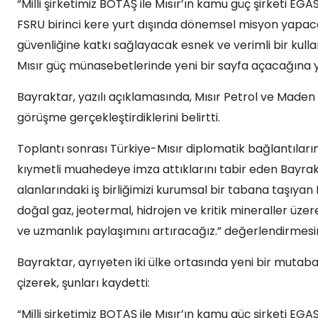
“Milli şirketimiz BOTAŞ ile Mısır’ın kamu güç şirketi E
FSRU birinci kere yurt dışında dönemsel misyon yapaca
güvenliğine katkı sağlayacak esnek ve verimli bir kull
Mısır güç münasebetlerinde yeni bir sayfa açacağına yüre
Bayraktar, yazılı açıklamasında, Mısır Petrol ve Maden
görüşme gerçekleştirdiklerini belirtti.
Toplantı sonrası Türkiye-Mısır diplomatik bağlantılarını
kıymetli muahedeye imza attıklarını tabir eden Bayrak
alanlarındaki iş birliğimizi kurumsal bir tabana taşıya
doğal gaz, jeotermal, hidrojen ve kritik mineraller üzer
ve uzmanlık paylaşımını artıracağız.” değerlendirmesi
Bayraktar, ayrıyeten iki ülke ortasında yeni bir mutabaka
çizerek, şunları kaydetti:
“Milli şirketimiz BOTAŞ ile Mısır’ın kamu güç şirketi E