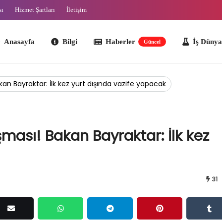
sı
Hizmet Şartları
İletişim
ayfa
Bilgi
Haberler
İş Dünyası
O
Güncel
kan Bayraktar: İlk kez yurt dışında vazife yapacak
şması! Bakan Bayraktar: İlk kez
31