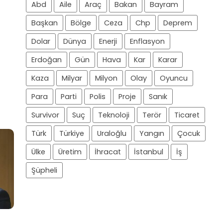
Abd
Aile
Araç
Bakan
Bayram
Başkan
Bölge
Ceza
Chp
Deprem
Dolar
Dünya
Enerji
Enflasyon
Erdoğan
Gün
Hava
Kar
Karar
Kaza
Milyar
Milyon
Olay
Oyuncu
Para
Parti
Polis
Proje
Sanık
Survivor
Suç
Teknoloji
Terör
Ticaret
Türk
Türkiye
Uraloğlu
Yangın
Çocuk
Ülke
Üretim
İhracat
İstanbul
İş
Şüpheli