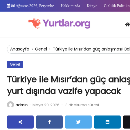
Skip
06 Ağustos 2026, Perşembe
Hakkımızda
Künye
Gizlilik Politika
to
content
Anas
Anasayfa
›
Genel
›
Türkiye ile Mısır’dan güç anlaşması! Ba
Genel
Türkiye ile Mısır’dan güç anla
yurt dışında vazife yapacak
admin
-
Mayıs 29, 2026
-
3 dk okuma süresi