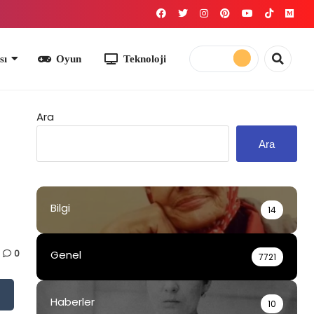
yun
Teknoloji
Ara
Ara
Bilgi
14
0
Genel
7721
Haberler
10