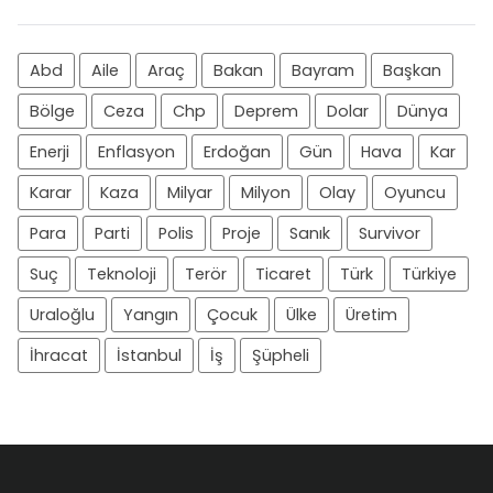
Abd
Aile
Araç
Bakan
Bayram
Başkan
Bölge
Ceza
Chp
Deprem
Dolar
Dünya
Enerji
Enflasyon
Erdoğan
Gün
Hava
Kar
Karar
Kaza
Milyar
Milyon
Olay
Oyuncu
Para
Parti
Polis
Proje
Sanık
Survivor
Suç
Teknoloji
Terör
Ticaret
Türk
Türkiye
Uraloğlu
Yangın
Çocuk
Ülke
Üretim
İhracat
İstanbul
İş
Şüpheli