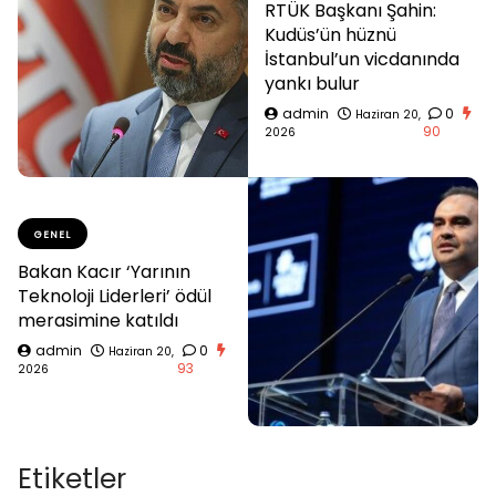
RTÜK Başkanı Şahin:
Kudüs’ün hüznü
İstanbul’un vicdanında
yankı bulur
admin
0
Haziran 20,
90
2026
GENEL
Bakan Kacır ‘Yarının
Teknoloji Liderleri’ ödül
merasimine katıldı
admin
0
Haziran 20,
93
2026
Etiketler