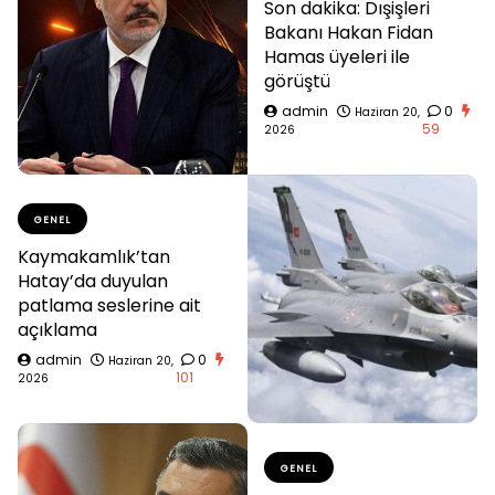
Son dakika: Dışişleri
Bakanı Hakan Fidan
Hamas üyeleri ile
görüştü
admin
0
Haziran 20,
59
2026
GENEL
Kaymakamlık’tan
Hatay’da duyulan
patlama seslerine ait
açıklama
admin
0
Haziran 20,
101
2026
GENEL