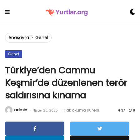
Skip
to
content
Anasayfa
›
Genel
Genel
Türkiye’den Cammu
Keşmir’de düzenlenen terör
saldırısına kınama
admin
-
-
1 dk okuma süresi
Nisan 28, 2025
37
0