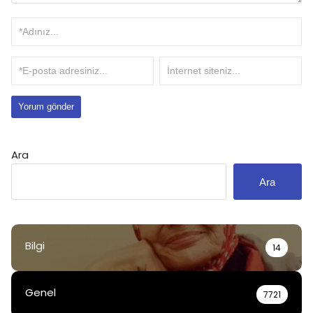
Ara
Ara
Bilgi
14
Genel
7721