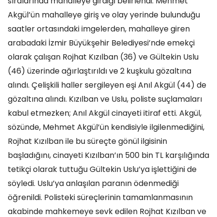
sıralarında mahalleye girdiği belirlendi. Mehmet
Akgül’ün mahalleye giriş ve olay yerinde bulunduğu
saatler ortasındaki imgelerden, mahalleye giren
arabadaki İzmir Büyükşehir Belediyesi’nde emekçi
olarak çalışan Rojhat Kızılban (36) ve Gültekin Uslu
(46) üzerinde ağırlaştırıldı ve 2 kuşkulu gözaltına
alındı. Çelişkili haller sergileyen eşi Anıl Akgül (44) de
gözaltına alındı. Kızılban ve Uslu, poliste suçlamaları
kabul etmezken; Anıl Akgül cinayeti itiraf etti. Akgül,
sözünde, Mehmet Akgül’ün kendisiyle ilgilenmediğini,
Rojhat Kızılban ile bu süreçte gönül ilgisinin
başladığını, cinayeti Kızılban’ın 500 bin TL karşılığında
tetikçi olarak tuttuğu Gültekin Uslu’ya işlettiğini de
söyledi. Uslu’ya anlaşılan paranın ödenmediği
öğrenildi. Polisteki süreçlerinin tamamlanmasının
akabinde mahkemeye sevk edilen Rojhat Kızılban ve