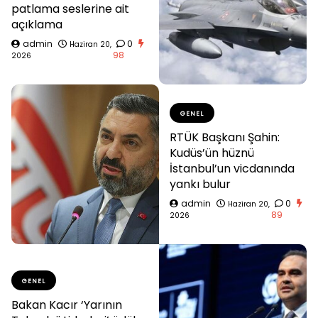
patlama seslerine ait
açıklama
admin
0
Haziran 20,
98
2026
GENEL
RTÜK Başkanı Şahin:
Kudüs’ün hüznü
İstanbul’un vicdanında
yankı bulur
admin
0
Haziran 20,
89
2026
GENEL
Bakan Kacır ‘Yarının