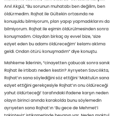
Anıl Akgül, “Bu sorunun muhatabı ben değilim, ben
öldürmedim. Rojhat ile Gültekin ortasında ne
konuşuldu bilmiyorum, plan yapıp yapmadıklarını da
bilmiyorum. Rojhat ile eşimin öldürülmesinden sonra
konuşmadım. Olaydan birkaç ay evvel bize, ‘size
eziyet eden bu adamı öldüreceğim’ kelamı aklıma
geldi. Ondan ötürü konuşmadım” diye konuştu.
Mahkeme liderinin, “cinayetten çabucak sonra sanık
Rojhat ile irtibatı neden kestin? Ayrıyeten Savcılıkta,
Rojhat’ın sana söylediğini söz ettiğini ‘Maktulün sana
eziyet ettiğini gerekçesiyle Rojhat’ın onu öldüreceği
yahut öldürteceği’ tarafındaki ifadene karşın neden
olayın birinci anında karakolda bunu söylemedin
ayrıyeten sana Rojhat’ın ‘Bu gece de Mehmet’i
takipteyiz’ istikametinde beyanın var. Neden maktul