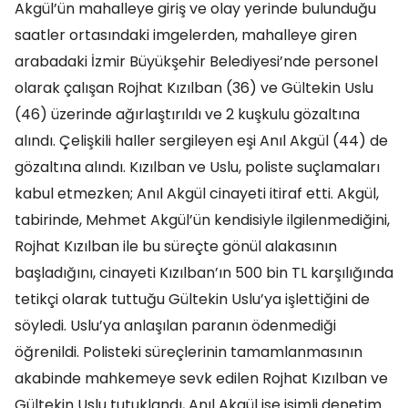
Akgül’ün mahalleye giriş ve olay yerinde bulunduğu
saatler ortasındaki imgelerden, mahalleye giren
arabadaki İzmir Büyükşehir Belediyesi’nde personel
olarak çalışan Rojhat Kızılban (36) ve Gültekin Uslu
(46) üzerinde ağırlaştırıldı ve 2 kuşkulu gözaltına
alındı. Çelişkili haller sergileyen eşi Anıl Akgül (44) de
gözaltına alındı. Kızılban ve Uslu, poliste suçlamaları
kabul etmezken; Anıl Akgül cinayeti itiraf etti. Akgül,
tabirinde, Mehmet Akgül’ün kendisiyle ilgilenmediğini,
Rojhat Kızılban ile bu süreçte gönül alakasının
başladığını, cinayeti Kızılban’ın 500 bin TL karşılığında
tetikçi olarak tuttuğu Gültekin Uslu’ya işlettiğini de
söyledi. Uslu’ya anlaşılan paranın ödenmediği
öğrenildi. Polisteki süreçlerinin tamamlanmasının
akabinde mahkemeye sevk edilen Rojhat Kızılban ve
Gültekin Uslu tutuklandı, Anıl Akgül ise isimli denetim