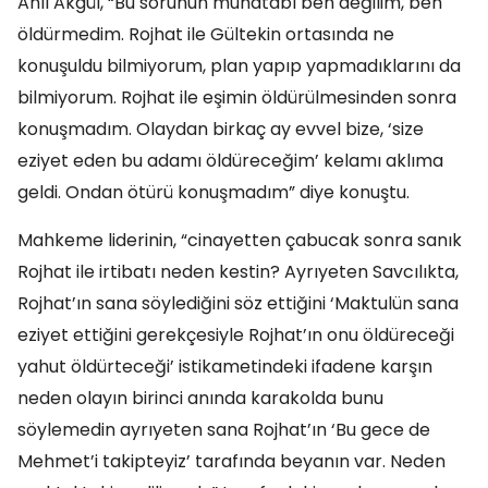
Anıl Akgül, “Bu sorunun muhatabı ben değilim, ben
öldürmedim. Rojhat ile Gültekin ortasında ne
konuşuldu bilmiyorum, plan yapıp yapmadıklarını da
bilmiyorum. Rojhat ile eşimin öldürülmesinden sonra
konuşmadım. Olaydan birkaç ay evvel bize, ‘size
eziyet eden bu adamı öldüreceğim’ kelamı aklıma
geldi. Ondan ötürü konuşmadım” diye konuştu.
Mahkeme liderinin, “cinayetten çabucak sonra sanık
Rojhat ile irtibatı neden kestin? Ayrıyeten Savcılıkta,
Rojhat’ın sana söylediğini söz ettiğini ‘Maktulün sana
eziyet ettiğini gerekçesiyle Rojhat’ın onu öldüreceği
yahut öldürteceği’ istikametindeki ifadene karşın
neden olayın birinci anında karakolda bunu
söylemedin ayrıyeten sana Rojhat’ın ‘Bu gece de
Mehmet’i takipteyiz’ tarafında beyanın var. Neden