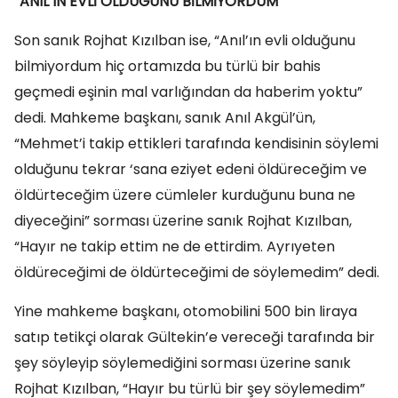
“ANIL’IN EVLİ OLDUĞUNU BİLMİYORDUM”
Son sanık Rojhat Kızılban ise, “Anıl’ın evli olduğunu
bilmiyordum hiç ortamızda bu türlü bir bahis
geçmedi eşinin mal varlığından da haberim yoktu”
dedi. Mahkeme başkanı, sanık Anıl Akgül’ün,
“Mehmet’i takip ettikleri tarafında kendisinin söylemi
olduğunu tekrar ‘sana eziyet edeni öldüreceğim ve
öldürteceğim üzere cümleler kurduğunu buna ne
diyeceğini” sorması üzerine sanık Rojhat Kızılban,
“Hayır ne takip ettim ne de ettirdim. Ayrıyeten
öldüreceğimi de öldürteceğimi de söylemedim” dedi.
Yine mahkeme başkanı, otomobilini 500 bin liraya
satıp tetikçi olarak Gültekin’e vereceği tarafında bir
şey söyleyip söylemediğini sorması üzerine sanık
Rojhat Kızılban, “Hayır bu türlü bir şey söylemedim”