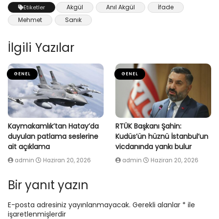
Akgül
Anıl Akgül
İfade
Etiketler
Mehmet
Sanık
İlgili Yazılar
GENEL
GENEL
Kaymakamlık’tan Hatay’da
RTÜK Başkanı Şahin:
duyulan patlama seslerine
Kudüs’ün hüznü İstanbul’un
ait açıklama
vicdanında yankı bulur
admin
Haziran 20, 2026
admin
Haziran 20, 2026
Bir yanıt yazın
E-posta adresiniz yayınlanmayacak.
Gerekli alanlar
*
ile
işaretlenmişlerdir