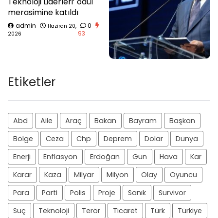
Teknoloji Liderleri’ ödül
merasimine katıldı
admin
0
Haziran 20,
93
2026
Etiketler
Abd
Aile
Araç
Bakan
Bayram
Başkan
Bölge
Ceza
Chp
Deprem
Dolar
Dünya
Enerji
Enflasyon
Erdoğan
Gün
Hava
Kar
Karar
Kaza
Milyar
Milyon
Olay
Oyuncu
Para
Parti
Polis
Proje
Sanık
Survivor
Suç
Teknoloji
Terör
Ticaret
Türk
Türkiye