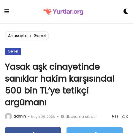
Skip
to
content
Anasayfa
›
Genel
Genel
Yasak aşk cinayetinde
sanıklar hakim karşısında!
500 bin TL’ye tetikçi
argümanı
admin
-
-
18 dk okuma süresi
Mayıs 29, 2026
35
0