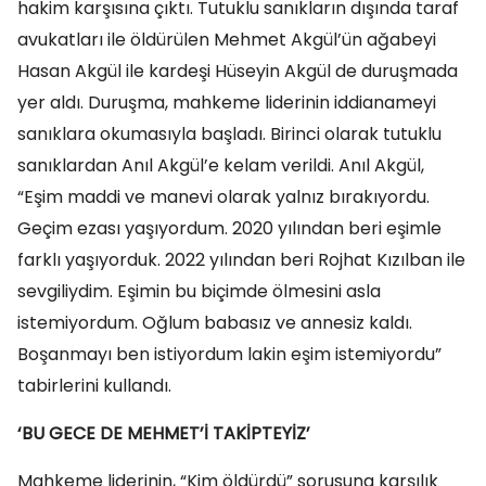
hakim karşısına çıktı. Tutuklu sanıkların dışında taraf
avukatları ile öldürülen Mehmet Akgül’ün ağabeyi
Hasan Akgül ile kardeşi Hüseyin Akgül de duruşmada
yer aldı. Duruşma, mahkeme liderinin iddianameyi
sanıklara okumasıyla başladı. Birinci olarak tutuklu
sanıklardan Anıl Akgül’e kelam verildi. Anıl Akgül,
“Eşim maddi ve manevi olarak yalnız bırakıyordu.
Geçim ezası yaşıyordum. 2020 yılından beri eşimle
farklı yaşıyorduk. 2022 yılından beri Rojhat Kızılban ile
sevgiliydim. Eşimin bu biçimde ölmesini asla
istemiyordum. Oğlum babasız ve annesiz kaldı.
Boşanmayı ben istiyordum lakin eşim istemiyordu”
tabirlerini kullandı.
‘BU GECE DE MEHMET’İ TAKİPTEYİZ’
Mahkeme liderinin, “Kim öldürdü” sorusuna karşılık