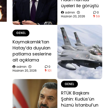
üyeleri ile görüştü
admin
0
Haziran 20, 2026
59
GENEL
Kaymakamlık’tan
Hatay’da duyulan
patlama seslerine
ait açıklama
admin
0
Haziran 20, 2026
101
GENEL
RTÜK Başkanı
Şahin: Kudüs’ün
hüznü İstanbul’un