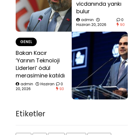
vicdanında yankı
bulur
admin
0
Haziran 20, 2026
90
GENEL
Bakan Kacır
‘Yarının Teknoloji
Liderleri’ ödül
merasimine katıldı
admin
Haziran
0
20, 2026
93
Etiketler