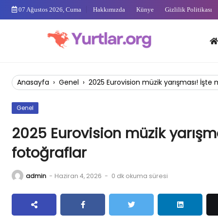
Skip
07 Ağustos 2026, Cuma
Hakkımızda
Künye
Gizlilik Politikası
to
content
Anas
Anasayfa
›
Genel
›
2025 Eurovision müzik yarışması! İşt
Genel
2025 Eurovision müzik yarış
fotoğraflar
admin
-
Haziran 4, 2026
-
0 dk okuma süresi