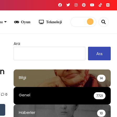
yun
Teknoloji
Ara
Ara
an
Bilgi
14
0
Genel
7721
Haberler
10