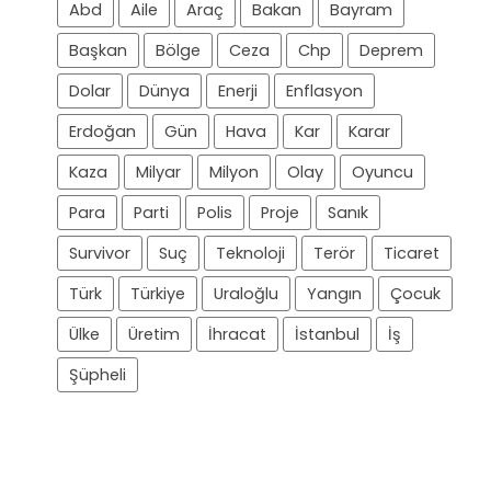
Abd
Aile
Araç
Bakan
Bayram
Başkan
Bölge
Ceza
Chp
Deprem
Dolar
Dünya
Enerji
Enflasyon
Erdoğan
Gün
Hava
Kar
Karar
Kaza
Milyar
Milyon
Olay
Oyuncu
Para
Parti
Polis
Proje
Sanık
Survivor
Suç
Teknoloji
Terör
Ticaret
Türk
Türkiye
Uraloğlu
Yangın
Çocuk
Ülke
Üretim
İhracat
İstanbul
İş
Şüpheli