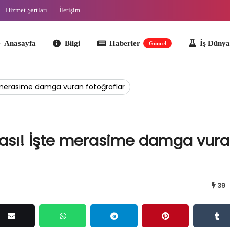
Hizmet Şartları
İletişim
ayfa
Bilgi
Haberler
İş Dünyası
O
Güncel
e merasime damga vuran fotoğraflar
ması! İşte merasime damga vur
39