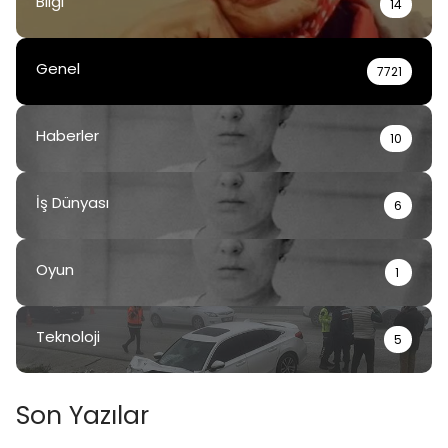
Bilgi
14
Genel
7721
Haberler
10
İş Dünyası
6
Oyun
1
Teknoloji
5
Son Yazılar