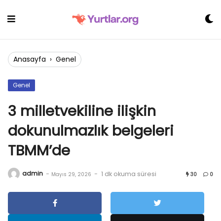
Skip
to
content
Anasayfa
›
Genel
Genel
3 milletvekiline ilişkin
dokunulmazlık belgeleri
TBMM’de
admin
-
-
1 dk okuma süresi
Mayıs 29, 2026
30
0