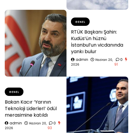
GENEL
RTÜK Başkanı Şahin:
Kudüs’ün hüznü
İstanbul’un vicdanında
yankı bulur
admin
0
Haziran 20,
91
2026
GENEL
Bakan Kacır ‘Yarının
Teknoloji Liderleri’ ödül
merasimine katıldı
admin
0
Haziran 20,
93
2026