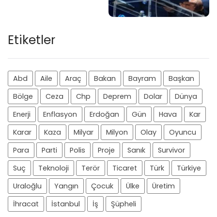
Etiketler
Abd
Aile
Araç
Bakan
Bayram
Başkan
Bölge
Ceza
Chp
Deprem
Dolar
Dünya
Enerji
Enflasyon
Erdoğan
Gün
Hava
Kar
Karar
Kaza
Milyar
Milyon
Olay
Oyuncu
Para
Parti
Polis
Proje
Sanık
Survivor
Suç
Teknoloji
Terör
Ticaret
Türk
Türkiye
Uraloğlu
Yangın
Çocuk
Ülke
Üretim
İhracat
İstanbul
İş
Şüpheli