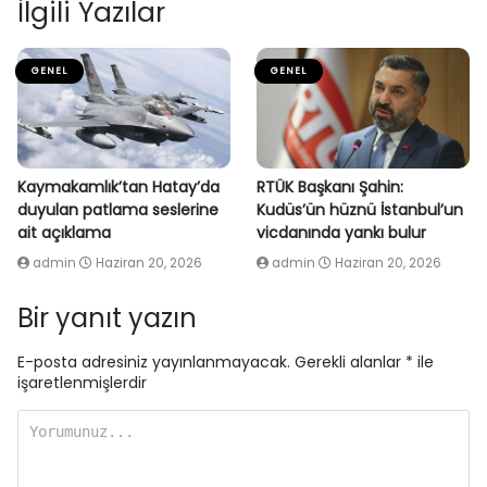
İlgili Yazılar
GENEL
GENEL
Kaymakamlık’tan Hatay’da
RTÜK Başkanı Şahin:
duyulan patlama seslerine
Kudüs’ün hüznü İstanbul’un
ait açıklama
vicdanında yankı bulur
admin
Haziran 20, 2026
admin
Haziran 20, 2026
Bir yanıt yazın
E-posta adresiniz yayınlanmayacak.
Gerekli alanlar
*
ile
işaretlenmişlerdir