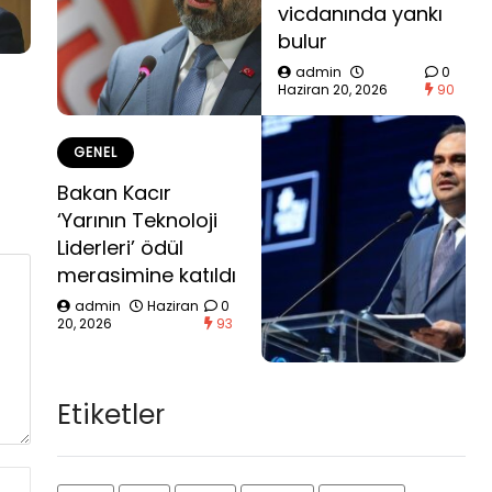
vicdanında yankı
bulur
admin
0
Haziran 20, 2026
90
GENEL
Bakan Kacır
‘Yarının Teknoloji
Liderleri’ ödül
merasimine katıldı
admin
Haziran
0
20, 2026
93
Etiketler