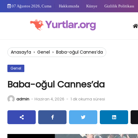
Skip
07 Ağustos 2026, Cuma
Hakkımızda
Künye
Gizlilik Politikası
to
content
Anas
Anasayfa
›
Genel
›
Baba-oğul Cannes’da
Genel
Baba-oğul Cannes’da
admin
-
Haziran 4, 2026
-
1 dk okuma süresi