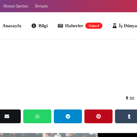
Hizmet Şartları
İletişim
ayfa
Bilgi
Haberler
İş Dünyası
O
Güncel
30