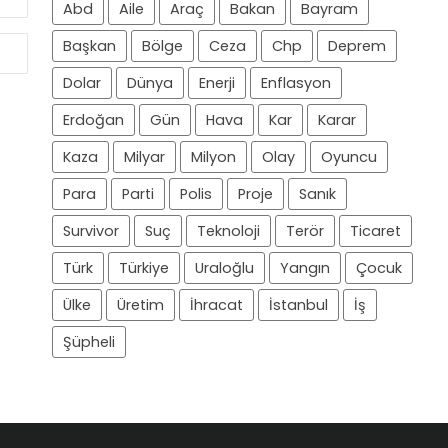
Abd
Aile
Araç
Bakan
Bayram
Başkan
Bölge
Ceza
Chp
Deprem
Dolar
Dünya
Enerji
Enflasyon
Erdoğan
Gün
Hava
Kar
Karar
Kaza
Milyar
Milyon
Olay
Oyuncu
Para
Parti
Polis
Proje
Sanık
Survivor
Suç
Teknoloji
Terör
Ticaret
Türk
Türkiye
Uraloğlu
Yangın
Çocuk
Ülke
Üretim
İhracat
İstanbul
İş
Şüpheli