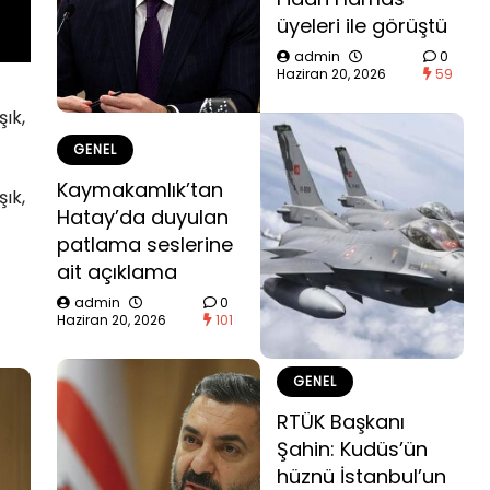
üyeleri ile görüştü
admin
0
Haziran 20, 2026
59
şık,
GENEL
Kaymakamlık’tan
şık,
Hatay’da duyulan
patlama seslerine
ait açıklama
admin
0
Haziran 20, 2026
101
GENEL
RTÜK Başkanı
Şahin: Kudüs’ün
hüznü İstanbul’un