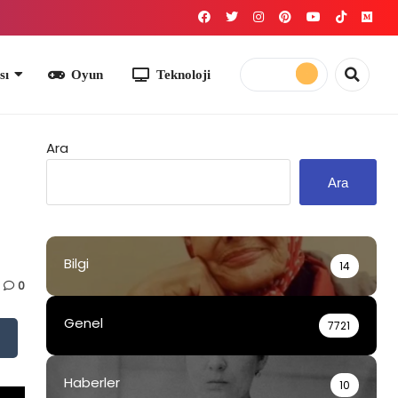
yun
Teknoloji
Ara
Ara
Bilgi
14
0
Genel
7721
Haberler
10